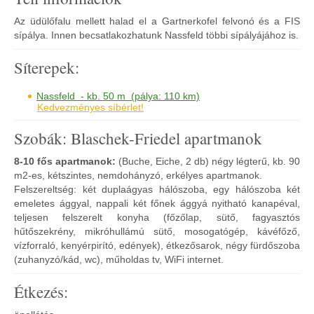
Az üdülőfalu mellett halad el a Gartnerkofel felvonó és a FIS
sípálya. Innen becsatlakozhatunk Nassfeld többi sípályájához is.
Síterepek:
Nassfeld - kb. 50 m (pálya: 110 km)
Kedvezményes síbérlet!
Szobák: Blaschek-Friedel apartmanok
8-10 fős apartmanok:
(Buche, Eiche, 2 db) négy légterű, kb. 90
m2-es, kétszintes, nemdohányzó, erkélyes apartmanok.
Felszereltség: két duplaágyas hálószoba, egy hálószoba két
emeletes ággyal, nappali két főnek ággyá nyitható kanapéval,
teljesen felszerelt konyha (főzőlap, sütő, fagyasztós
hűtőszekrény, mikróhullámú sütő, mosogatógép, kávéfőző,
vízforraló, kenyérpirító, edények), étkezősarok, négy fürdőszoba
(zuhanyzó/kád, wc), műholdas tv, WiFi internet.
Étkezés: