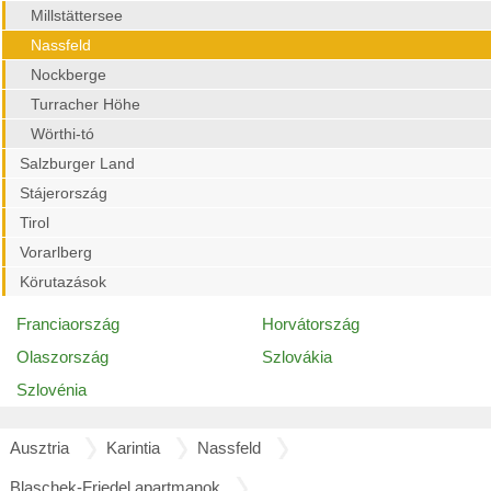
Millstättersee
Nassfeld
Nockberge
Turracher Höhe
Wörthi-tó
Salzburger Land
Stájerország
Tirol
Vorarlberg
Körutazások
Franciaország
Horvátország
Olaszország
Szlovákia
Szlovénia
Ausztria
Karintia
Nassfeld
Blaschek-Friedel apartmanok