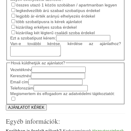
összes utazó 1 közös szobában / apartmanban legyen
legkedvezőbb árú szabad szobatípus érdekel
legjobb ár-érték arányú elhelyezés érdekel
több szobatípusra is kérek ajánlatot
kizárólag erkélyes szoba érdekel
kizárólag két légterű családi szoba érdekel
Ezt a szobatípust kérem:
Van-e további kérése, kérdése az ajánlathoz?
Hová küldhetjük az ajánlatot?
Vezetéknév
Keresztnév
Email cím
Telefonszám
Megismertem és elfogadom az adatvédelmi tájékoztatót:
Egyéb információk:
Korábban is foglalt nálunk?
Kedvezmények
törzsutasainknak
.