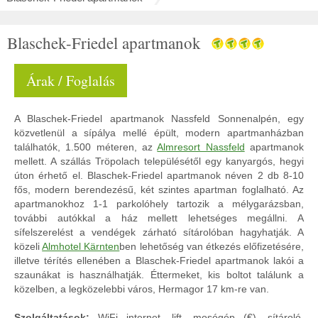
Blaschek-Friedel apartmanok
Árak / Foglalás
A Blaschek-Friedel apartmanok Nassfeld Sonnenalpén, egy
közvetlenül a sípálya mellé épült, modern apartmanházban
találhatók, 1.500 méteren, az
Almresort Nassfeld
apartmanok
mellett. A szállás Tröpolach településétől egy kanyargós, hegyi
úton érhető el. Blaschek-Friedel apartmanok néven 2 db 8-10
fős, modern berendezésű, két szintes apartman foglalható. Az
apartmanokhoz 1-1 parkolóhely tartozik a mélygarázsban,
további autókkal a ház mellett lehetséges megállni. A
sífelszerelést a vendégek zárható sítárolóban hagyhatják. A
közeli
Almhotel Kärnten
ben lehetőség van étkezés előfizetésére,
illetve térítés ellenében a Blaschek-Friedel apartmanok lakói a
szaunákat is használhatják. Éttermeket, kis boltot találunk a
közelben, a legközelebbi város, Hermagor 17 km-re van.
Szolgáltatások:
WiFi internet, lift, mosógép (€), sítároló,