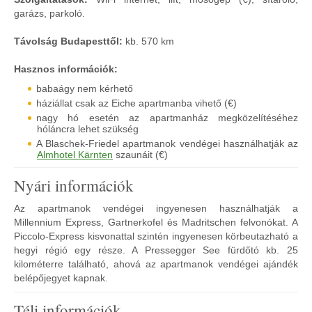
garázs, parkoló.
Távolság Budapesttől:
kb. 570 km
Hasznos információk:
babaágy nem kérhető
háziállat csak az Eiche apartmanba vihető (€)
nagy hó esetén az apartmanház megközelítéséhez
hóláncra lehet szükség
A Blaschek-Friedel apartmanok vendégei használhatják az
Almhotel Kärnten
szaunáit (€)
Nyári információk
Az apartmanok vendégei ingyenesen használhatják a
Millennium Express, Gartnerkofel és Madritschen felvonókat. A
Piccolo-Express kisvonattal szintén ingyenesen körbeutazható a
hegyi régió egy része. A Pressegger See fürdőtó kb. 25
kilométerre található, ahová az apartmanok vendégei ajándék
belépőjegyet kapnak.
Téli információk