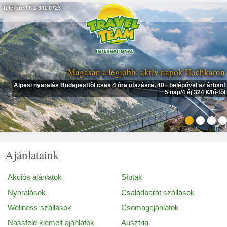
Telefon: 06 1 301 0723
Magasan a legjobb: aktív napok Hochkaron
Alpesi nyaralás Budapesttől csak 4 óra utazásra, 40+ belépővel az árban!
5 nap/4 éj 324 €/fő-től
Ajánlataink
Akciós ajánlatok
Síutak
Nyaralások
Családbarát szállások
Wellness szállások
Csomagajánlatok
Nassfeld kiemelt ajánlatok
Ausztria