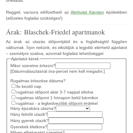
önellátás.
Reggeli, vacsora előfizethető az
Almhotel Kärnten
épületében
(előzetes foglalás szükséges!)
Árak: Blaschek-Friedel apartmanok
Az árak az utazás időpontjától és a foglaltságtól függően
változnak. Írjon nekünk, és elküldjük a legjobb elérhető ajánlatot
– személyre szabva, azonnali foglalási lehetőséggel.
Ajánlatot kérek
Mikor szeretne érkezni?
[Dátumválasztásnál óra-percet nem kell megadni.]
Rugalmas érkezése dátuma?
fix kezdő nap
rugalmas időpont akár 3-7 nappal eltolva
rugalmas időpont 1 hónapon belül bármikor
rugalmas - a legkedvezőbb időpont érdekel
Hány éjszakára utazna?
Hány felnőtt utazik?
Hány gyerek utazik?
Gyerekek életkora?
Milyen elhelyezést szeretne?