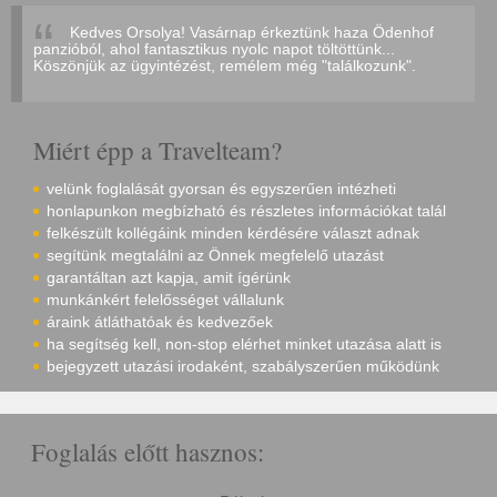
Kedves Orsolya! Vasárnap érkeztünk haza Ödenhof
panzióból, ahol fantasztikus nyolc napot töltöttünk...
Köszönjük az ügyintézést, remélem még "találkozunk".
Miért épp a Travelteam?
velünk foglalását gyorsan és egyszerűen intézheti
honlapunkon megbízható és részletes információkat talál
felkészült kollégáink minden kérdésére választ adnak
segítünk megtalálni az Önnek megfelelő utazást
garantáltan azt kapja, amit ígérünk
munkánkért felelősséget vállalunk
áraink átláthatóak és kedvezőek
ha segítség kell, non-stop elérhet minket utazása alatt is
bejegyzett utazási irodaként, szabályszerűen működünk
Foglalás előtt hasznos: