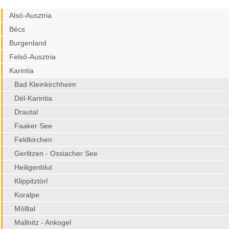
Alsó-Ausztria
Bécs
Burgenland
Felső-Ausztria
Karintia
Bad Kleinkirchheim
Dél-Karintia
Drautal
Faaker See
Feldkirchen
Gerlitzen - Ossiacher See
Heiligenblut
Klippitztörl
Koralpe
Mölltal
Mallnitz - Ankogel