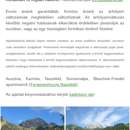
Eurós áraink garantáltak, forintos áraink az árfolyam
változásnak megfelelően változhatnak. Az árfolyamváltozás
későbbi negatív hatásainak elkerülése érdekében javasoljuk az
euróban, vagy az egy összegben forintban történő fizetést.
Ajánlatainknál látható képek minden esetben az adott szálláson készültek, azonban
csak mintaként szolgálnak. Partnereink fenntartják maguknak a változtatás jogát (árak,
szolgáltatások, akciók stb.), melyeket honlapunkon igyekszünk a lehető leggyorsabban
lekövetni, hogy Utasainkat a lehető legpontosabban tájékoztassuk. E változtatásokból
adódó esetleges félreértésekért, kellemetlenségekért irodánk felelősséget nem vállal.
Ausztria, Karintia, Nassfeld, Sonnenalpe, Blaschek-Friedel
apartmanok
(Ferienwohnung Nassfeld)
Az ajánlat kinyomtatásához kérjük
kattintson ide
!