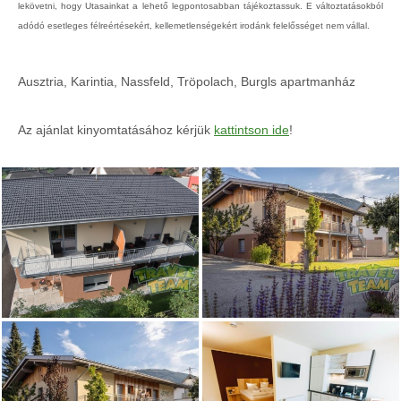
lekövetni, hogy Utasainkat a lehető legpontosabban tájékoztassuk. E változtatásokból
adódó esetleges félreértésekért, kellemetlenségekért irodánk felelősséget nem vállal.
Ausztria, Karintia, Nassfeld, Tröpolach, Burgls apartmanház
Az ajánlat kinyomtatásához kérjük
kattintson ide
!