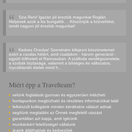
Szia Reni! Igazán jól éreztük magunkat Roglán.
Helyesek azok a kis bungalók. ...Köszönjük a közvetítést,
ismét nagyon jól éreztük magunkat!
Kedves Orsolya! Szeretném kifejezni köszönetemet
ezért a csodás hétért, amit családom - három generáció -
együtt tölthetett el Ramsauban. A szálloda vendégszeretete,
a szobák tisztasága, valamint a bőséges és változatos,
ínycsiklandó ételek mind h...
Miért épp a Travelteam?
velünk foglalását gyorsan és egyszerűen intézheti
honlapunkon megbízható és részletes információkat talál
felkészült kollégáink minden kérdésére választ adnak
segítünk megtalálni az Önnek megfelelő utazást
garantáltan azt kapja, amit ígérünk
munkánkért felelősséget vállalunk
áraink átláthatóak és kedvezőek