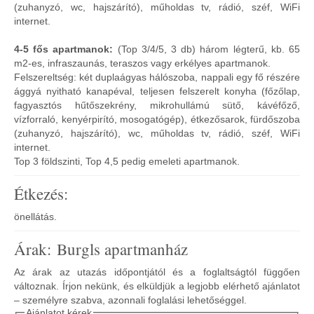
(zuhanyzó, wc, hajszárító), műholdas tv, rádió, széf, WiFi
internet.
4-5 fős apartmanok:
(Top 3/4/5, 3 db) három légterű, kb. 65
m2-es, infraszaunás, teraszos vagy erkélyes apartmanok.
Felszereltség: két duplaágyas hálószoba, nappali egy fő részére
ággyá nyitható kanapéval, teljesen felszerelt konyha (főzőlap,
fagyasztós hűtőszekrény, mikrohullámú sütő, kávéfőző,
vízforraló, kenyérpirító, mosogatógép), étkezősarok, fürdőszoba
(zuhanyzó, hajszárító), wc, műholdas tv, rádió, széf, WiFi
internet.
Top 3 földszinti, Top 4,5 pedig emeleti apartmanok.
Étkezés:
önellátás.
Árak: Burgls apartmanház
Az árak az utazás időpontjától és a foglaltságtól függően
változnak. Írjon nekünk, és elküldjük a legjobb elérhető ajánlatot
– személyre szabva, azonnali foglalási lehetőséggel.
Ajánlatot kérek