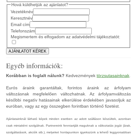
Hová küldhetjük az ajánlatot?
Vezetéknév
Keresztnév
Email cím
Telefonszám
Megismertem és elfogadom az adatvédelmi tájékoztatót:
Egyéb információk:
Korábban is foglalt nálunk?
Kedvezmények
törzsutasainknak
.
Eurós áraink garantáltak, forintos áraink az árfolyam
változásnak megfelelően változhatnak. Az árfolyamváltozás
későbbi negatív hatásainak elkerülése érdekében javasoljuk az
euróban, vagy az egy összegben forintban történő fizetést.
Ajánlatainknál látható képek minden esetben az adott szálláson készültek, azonban
csak mintaként szolgálnak. Partnereink fenntartják maguknak a változtatás jogát (árak,
szolgáltatások, akciók stb.), melyeket honlapunkon igyekszünk a lehető leggyorsabban