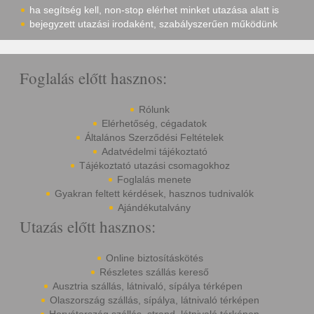
ha segítség kell, non-stop elérhet minket utazása alatt is
bejegyzett utazási irodaként, szabályszerűen működünk
Foglalás előtt hasznos:
Rólunk
Elérhetőség, cégadatok
Általános Szerződési Feltételek
Adatvédelmi tájékoztató
Tájékoztató utazási csomagokhoz
Foglalás menete
Gyakran feltett kérdések, hasznos tudnivalók
Ajándékutalvány
Utazás előtt hasznos:
Online biztosításkötés
Részletes szállás kereső
Ausztria szállás, látnivaló, sípálya térképen
Olaszország szállás, sípálya, látnivaló térképen