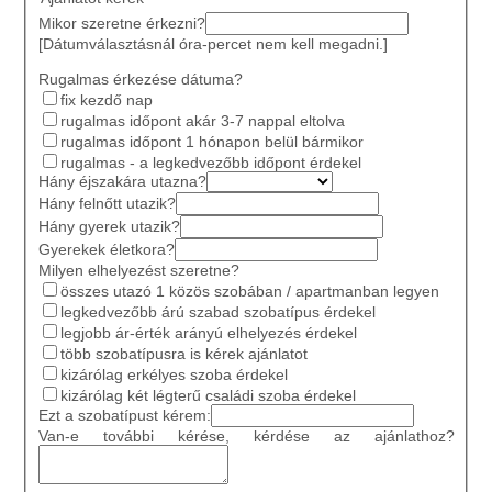
Mikor szeretne érkezni?
[Dátumválasztásnál óra-percet nem kell megadni.]
Rugalmas érkezése dátuma?
fix kezdő nap
rugalmas időpont akár 3-7 nappal eltolva
rugalmas időpont 1 hónapon belül bármikor
rugalmas - a legkedvezőbb időpont érdekel
Hány éjszakára utazna?
Hány felnőtt utazik?
Hány gyerek utazik?
Gyerekek életkora?
Milyen elhelyezést szeretne?
összes utazó 1 közös szobában / apartmanban legyen
legkedvezőbb árú szabad szobatípus érdekel
legjobb ár-érték arányú elhelyezés érdekel
több szobatípusra is kérek ajánlatot
kizárólag erkélyes szoba érdekel
kizárólag két légterű családi szoba érdekel
Ezt a szobatípust kérem:
Van-e további kérése, kérdése az ajánlathoz?