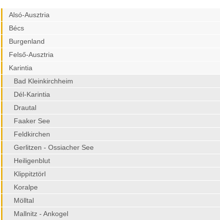
Alsó-Ausztria
Bécs
Burgenland
Felső-Ausztria
Karintia
Bad Kleinkirchheim
Dél-Karintia
Drautal
Faaker See
Feldkirchen
Gerlitzen - Ossiacher See
Heiligenblut
Klippitztörl
Koralpe
Mölltal
Mallnitz - Ankogel