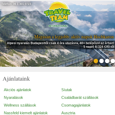
Telefon: 06 1 301 0723
Magasan a legjobb: aktív napok Hochkaron
Alpesi nyaralás Budapesttől csak 4 óra utazásra, 40+ belépővel az árban!
5 nap/4 éj 324 €/fő-től
Ajánlataink
Akciós ajánlatok
Síutak
Nyaralások
Családbarát szállások
Wellness szállások
Csomagajánlatok
Nassfeld kiemelt ajánlatok
Ausztria