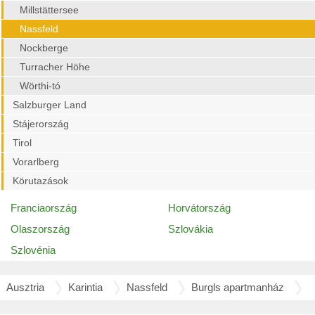
Millstättersee
Nassfeld
Nockberge
Turracher Höhe
Wörthi-tó
Salzburger Land
Stájerország
Tirol
Vorarlberg
Körutazások
Franciaország
Horvátország
Olaszország
Szlovákia
Szlovénia
Ausztria
Karintia
Nassfeld
Burgls apartmanház