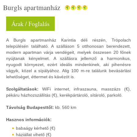
Burgls apartmanház
Árak / Foglalás
A Burgls apartmanház Karintia déli részén, Tröpolach
településén található. A szálláson 5 otthonosan berendezett,
modern apartman várja vendégeit, melyek összesen 20 főnek
nyújtanak kényelmet. A szállásra jellemző a harmonikus,
nyugodt környezet, ezért ideális mindenkinek, aki pihenésre
vágyik, közel a sípályához. Alig 100 m-re találunk bevásárlási
lehetőséget, éttermet és kávézót is.
Szolgáltatások:
WiFi internet, infraszauna, masszázs (€),
pékáru házhozszállítás (€), kerékpártároló, sítároló, parkoló.
Távolság Budapesttől:
kb. 560 km
Hasznos információk:
babaágy kérhető (€)
háziállat vihető (€)