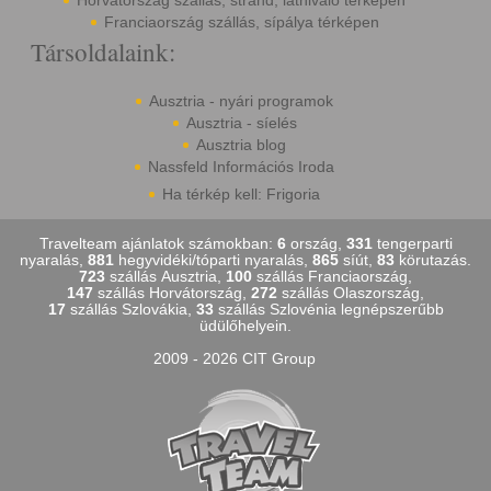
Horvátország szállás, strand, látnivaló térképen
Franciaország szállás, sípálya térképen
Társoldalaink:
Ausztria - nyári programok
Ausztria - síelés
Ausztria blog
Nassfeld Információs Iroda
Ha térkép kell: Frigoria
Travelteam ajánlatok számokban:
6
ország,
331
tengerparti
nyaralás,
881
hegyvidéki/tóparti nyaralás,
865
síút,
83
körutazás.
723
szállás Ausztria,
100
szállás Franciaország,
147
szállás Horvátország,
272
szállás Olaszország,
17
szállás Szlovákia,
33
szállás Szlovénia legnépszerűbb
üdülőhelyein.
2009 - 2026 CIT Group