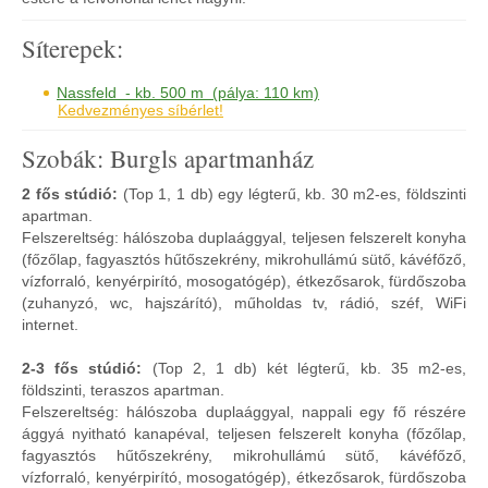
Síterepek:
Nassfeld - kb. 500 m (pálya: 110 km)
Kedvezményes síbérlet!
Szobák: Burgls apartmanház
2 fős stúdió:
(Top 1, 1 db) egy légterű, kb. 30 m2-es, földszinti
apartman.
Felszereltség: hálószoba duplaággyal, teljesen felszerelt konyha
(főzőlap, fagyasztós hűtőszekrény, mikrohullámú sütő, kávéfőző,
vízforraló, kenyérpirító, mosogatógép), étkezősarok, fürdőszoba
(zuhanyzó, wc, hajszárító), műholdas tv, rádió, széf, WiFi
internet.
2-3 fős stúdió:
(Top 2, 1 db) két légterű, kb. 35 m2-es,
földszinti, teraszos apartman.
Felszereltség: hálószoba duplaággyal, nappali egy fő részére
ággyá nyitható kanapéval, teljesen felszerelt konyha (főzőlap,
fagyasztós hűtőszekrény, mikrohullámú sütő, kávéfőző,
vízforraló, kenyérpirító, mosogatógép), étkezősarok, fürdőszoba