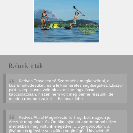
Rólunk írták
Kedves Travelteam! Szeretnénk megköszönni, a
közreműködésüket, és a lelkiismeretes segítségüket. Először
picit szkeptikusak voltunk az online foglalással
kapcsolatosan, hiszen nem volt még benne részünk, de
minden rendben zajlott. ...Biztosak lehe...
Kedves Attila! Megérkeztünk Trogirból, nagyon jól
éreztük magunkat. Az Ön által ajánlott apartmannal teljes
mértékben meg voltunk elégedve. ...Úgy gondolom, a
jövőben is igénybe vesszük a segítségét. Üdvözlettel!