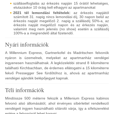
szálláselfoglalás az érkezés napján 15 órától lehetséges,
elutazáskor 10 óráig kell elhagyni az apartmanokat
2021 tél lemondási feltételek:
az érkezés napjától
számított 31. napig nincs lemondási díj, 30 napon belül az
érkezés napját megelőző 2. napig a szállásdíj 50%-a, az
érkezés napját megelőző napon és az érkezés napján,
valamint meg nem jelenés (no show) esetén a szállásdíj
100%-a a megrendelő által fizetendő.
Nyári információk
A Millennium Express, Gartnerkofel és Madritschen felvonók
nyáron is üzemelnek, melyeket az apartmanház vendégei
ingyenesen használhatnak. A legközelebbi strand 8 kilométerre
található Kirchbachban, de érdemes ellátogatni a 15 kilométerre
fekvő Pressegger See fürdőtóhoz is, ahová az apartmanház
vendégei ajándék belépőjegyet kapnak.
Téli információk
Mindössze 500 méterre fekszik a Millenium Express kabinos
felvonó alsó állomásától, ahol érvényes síbérlettel rendelkező
vendégeit ingyen használható sítároló várja, így a sífelszerelést
estére a felvonónál lehet hagyni.