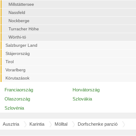
Millstättersee
Nassfeld
Nockberge
Turracher Höhe
Wörthi-tó
Salzburger Land
Stájerország
Tirol
Vorarlberg
Körutazások
Franciaország
Horvátország
Olaszország
Szlovákia
Szlovénia
Ausztria
Karintia
Mölltal
Dorfschenke panzió