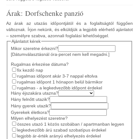
Árak: Dorfschenke panzió
Az árak az utazás időpontjától és a foglaltságtól függően
változnak. Írjon nekünk, és elküldjük a legjobb elérhető ajánlatot
– személyre szabva, azonnali foglalási lehetőséggel.
Ajánlatot kérek
Mikor szeretne érkezni?
[Dátumválasztásnál óra-percet nem kell megadni.]
Rugalmas érkezése dátuma?
fix kezdő nap
rugalmas időpont akár 3-7 nappal eltolva
rugalmas időpont 1 hónapon belül bármikor
rugalmas - a legkedvezőbb időpont érdekel
Hány éjszakára utazna?
Hány felnőtt utazik?
Hány gyerek utazik?
Gyerekek életkora?
Milyen elhelyezést szeretne?
összes utazó 1 közös szobában / apartmanban legyen
legkedvezőbb árú szabad szobatípus érdekel
legjobb ár-érték arányú elhelyezés érdekel