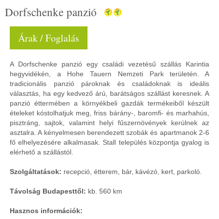
Dorfschenke panzió
Árak / Foglalás
A Dorfschenke panzió egy családi vezetésű szállás Karintia
hegyvidékén, a Hohe Tauern Nemzeti Park területén. A
tradicionális panzió pároknak és családoknak is ideális
választás, ha egy kedvező árú, barátságos szállást keresnek. A
panzió éttermében a környékbeli gazdák termékeiből készült
ételeket kóstolhatjuk meg, friss bárány-, baromfi- és marhahús,
pisztráng, sajtok, valamint helyi fűszernövények kerülnek az
asztalra. A kényelmesen berendezett szobák és apartmanok 2-6
fő elhelyezésére alkalmasak. Stall település központja gyalog is
elérhető a szállástól.
Szolgáltatások:
recepció, étterem, bár, kávézó, kert, parkoló.
Távolság Budapesttől:
kb. 560 km
Hasznos információk: