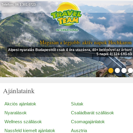
Telefon: 06 1 301 0723
Magasan a legjobb: aktív napok Hochkaron
Alpesi nyaralás Budapesttől csak 4 óra utazásra, 40+ belépővel az árban!
5 nap/4 éj 324 €/fő-től
Ajánlataink
Akciós ajánlatok
Síutak
Nyaralások
Családbarát szállások
Wellness szállások
Csomagajánlatok
Nassfeld kiemelt ajánlatok
Ausztria