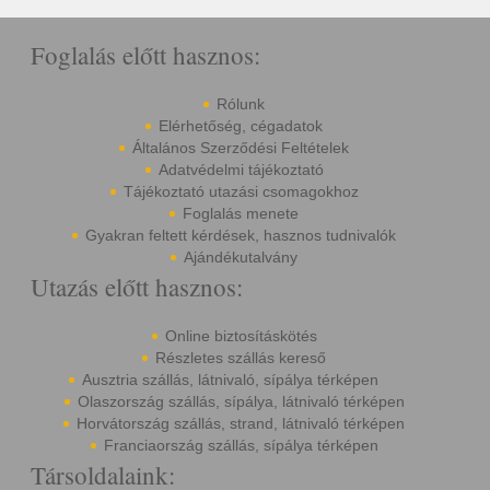
Foglalás előtt hasznos:
Rólunk
Elérhetőség, cégadatok
Általános Szerződési Feltételek
Adatvédelmi tájékoztató
Tájékoztató utazási csomagokhoz
Foglalás menete
Gyakran feltett kérdések, hasznos tudnivalók
Ajándékutalvány
Utazás előtt hasznos:
Online biztosításkötés
Részletes szállás kereső
Ausztria szállás, látnivaló, sípálya térképen
Olaszország szállás, sípálya, látnivaló térképen
Horvátország szállás, strand, látnivaló térképen
Franciaország szállás, sípálya térképen
Társoldalaink: