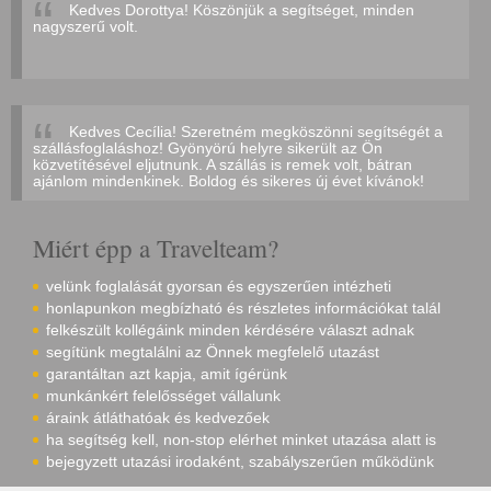
Kedves Dorottya! Köszönjük a segítséget, minden
nagyszerű volt.
Kedves Cecília! Szeretném megköszönni segítségét a
szállásfoglaláshoz! Gyönyörú helyre sikerült az Ön
közvetítésével eljutnunk. A szállás is remek volt, bátran
ajánlom mindenkinek. Boldog és sikeres új évet kívánok!
Miért épp a Travelteam?
velünk foglalását gyorsan és egyszerűen intézheti
honlapunkon megbízható és részletes információkat talál
felkészült kollégáink minden kérdésére választ adnak
segítünk megtalálni az Önnek megfelelő utazást
garantáltan azt kapja, amit ígérünk
munkánkért felelősséget vállalunk
áraink átláthatóak és kedvezőek
ha segítség kell, non-stop elérhet minket utazása alatt is
bejegyzett utazási irodaként, szabályszerűen működünk