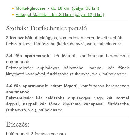
Mölltal-gleccser - kb. 18 km (pálya: 36 km)
Ankogel-Mallnitz - kb. 28 km (pálya: 12,8 km)
Szobák: Dorfschenke panzió
2 fős szobák:
duplaágyas, komfortosan berendezett szobák.
Felszereltség: fürdőszoba (kád/zuhanyzó, wc,), műholdas tv.
2-4 fős apartmanok:
két légterű, komfortosan berendezett
apartmanok
Felszereltség: duplaágyas hálószoba, nappali kér főnek
kinyitható kanapéval, fürdőszoba (zuhanyzó, wc,), műholdas tv.
4-6 fős apartmanok:
három légterű, komfortosan berendezett
apartmanok
Felszereltség: két hálószoba duplaággyal vagy két normál
ággyal, nappali kér főnek kinyitható kanapéval, fürdőszoba
(zuhanyzó, wc,), műholdas tv.
Étkezés:
büfé reggeli, 3 fogásos vacsora.