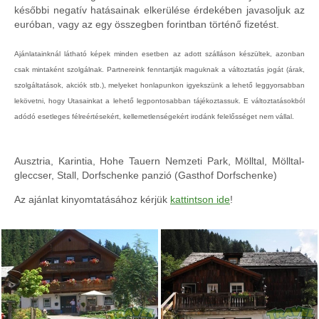
későbbi negatív hatásainak elkerülése érdekében javasoljuk az
euróban, vagy az egy összegben forintban történő fizetést.
Ajánlatainknál látható képek minden esetben az adott szálláson készültek, azonban
csak mintaként szolgálnak. Partnereink fenntartják maguknak a változtatás jogát (árak,
szolgáltatások, akciók stb.), melyeket honlapunkon igyekszünk a lehető leggyorsabban
lekövetni, hogy Utasainkat a lehető legpontosabban tájékoztassuk. E változtatásokból
adódó esetleges félreértésekért, kellemetlenségekért irodánk felelősséget nem vállal.
Ausztria, Karintia, Hohe Tauern Nemzeti Park, Mölltal, Mölltal-
gleccser, Stall, Dorfschenke panzió (Gasthof Dorfschenke)
Az ajánlat kinyomtatásához kérjük
kattintson ide
!