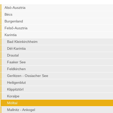
Alsó-Ausztria
Bécs
Burgenland
Felső-Ausztria
Karintia
Bad Kleinkirchheim
Dél-Karintia
Drautal
Faaker See
Feldkirchen
Gerlitzen - Ossiacher See
Heiligenblut
Klippitztörl
Koralpe
Mölltal
Mallnitz - Ankogel