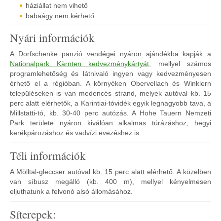
háziállat nem vihető
babaágy nem kérhető
Nyári információk
A Dorfschenke panzió vendégei nyáron ajándékba kapják a
Nationalpark Kärnten kedvezménykártyát
, mellyel számos
programlehetőség és látnivaló ingyen vagy kedvezményesen
érhető el a régióban. A környéken Obervellach és Winklern
településeken is van medencés strand, melyek autóval kb. 15
perc alatt elérhetők, a Karintiai-tóvidék egyik legnagyobb tava, a
Millstatti-tó, kb. 30-40 perc autózás. A Hohe Tauern Nemzeti
Park területe nyáron kiválóan alkalmas túrázáshoz, hegyi
kerékpározáshoz és vadvízi evezéshez is.
Téli információk
A Mölltal-gleccser autóval kb. 15 perc alatt elérhető. A közelben
van síbusz megálló (kb. 400 m), mellyel kényelmesen
eljuthatunk a felvonó alsó állomásához.
Síterepek: