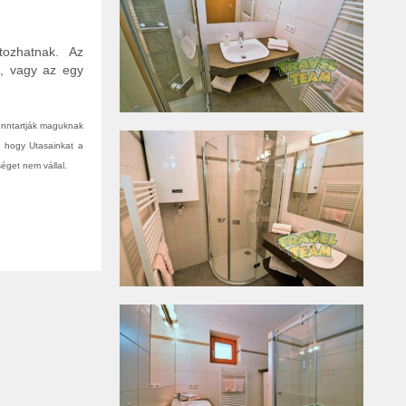
tozhatnak. Az
n, vagy az egy
fenntartják maguknak
, hogy Utasainkat a
éget nem vállal.