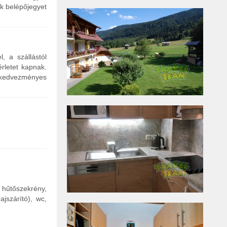
k belépőjegyet
, a szállástól
rletet kapnak.
n kedvezményes
 hűtőszekrény,
jszárító), wc,