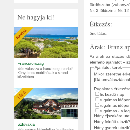
fürdőszoba (zuhanyzó, 
Nr. 3 földszinti, Nr. 
Ne hagyja ki!
Étkezés:
Riviéra
önellátás.
Árak: Franz a
Az árak az utazás idő
elérhető ajánlatot – s
Franciaország
Ajánlatot kérek
Idén válassza a franci tengerpartot!
Kényelmes mobilházak a strand
Mikor szeretne érk
közelében.
[Dátumválasztásnál
Rugalmas érkezés
Tátra
fix kezdő nap
rugalmas időpont
rugalmas időpon
rugalmas - a le
Hány éjszakára ut
Hány felnőtt utazik
Szlovákia
Hány gyerek utazik
Idén nyáron kiránduljon és pihenjen