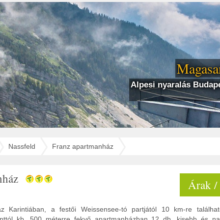
Magasan
Alpesi nyaralás Budape
Nassfeld
Franz apartmanház
nház
Árak /
 Karintiában, a festői Weissensee-tó partjától 10 km-re találha
onttól kb. 500 méterre fekvő apartmanházban 12 db, kisebb és na