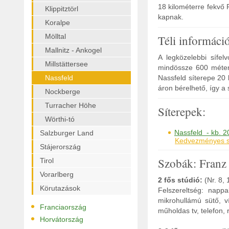
18 kilométerre fekvő
Klippitztörl
kapnak.
Koralpe
Mölltal
Téli informáci
Mallnitz - Ankogel
A legközelebbi sífelv
Millstättersee
mindössze 600 méterr
Nassfeld
Nassfeld síterepe 20 
áron bérelhető, így a 
Nockberge
Turracher Höhe
Síterepek:
Wörthi-tó
Nassfeld - kb. 2
Salzburger Land
Kedvezményes sí
Stájerország
Szobák: Franz
Tirol
Vorarlberg
2 fős stúdió:
(Nr. 8, 
Körutazások
Felszereltség: nappa
mikrohullámú sütő, v
•
Franciaország
műholdas tv, telefon, r
•
Horvátország