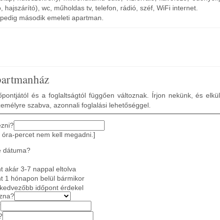
hajszárító), wc, műholdas tv, telefon, rádió, széf, WiFi internet.
12 pedig második emeleti apartman.
partmanház
pontjától és a foglaltságtól függően változnak. Írjon nekünk, és elkü
zemélyre szabva, azonnali foglalási lehetőséggel.
ezni?
 óra-percet nem kell megadni.]
e dátuma?
 akár 3-7 nappal eltolva
t 1 hónapon belül bármikor
gkedvezőbb időpont érdekel
azna?
?
?