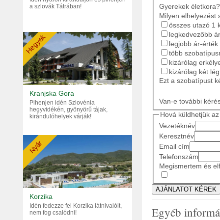
Gyerekek életkora?
a szlovák Tátrában!
Milyen elhelyezést 
összes utazó 1 
legkedvezőbb ár
Hegyek
legjobb ár-érték
több szobatípusr
kizárólag erkély
kizárólag két lé
Ezt a szobatípust k
Kranjska Gora
Van-e további kéré
Pihenjen idén Szlovénia
hegyvidékén, gyönyörű tájak,
Hová küldhetjük az 
kirándulóhelyek várják!
Vezetéknév
Keresztnév
Nyár
Email cím
Telefonszám
Megismertem és elf
Korzika
Idén fedezze fel Korzika látnivalóit,
Egyéb informá
nem fog csalódni!