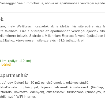
 Pressegger See fürdőtóhoz is, ahová az apartmanház vendégei ajándé
ók
onó, mely Weißbriach családoknak is ideális, kis síterepére visz fel
e található. Erre a síterepre az apartmanház vendégei ajándék síbé
kilométerre fekszik. Sítároló a Millennium Express felvonó épületébe
szálláshoz kényelmesen, sífelszerelés nélkül juthatunk el.
0 km (pálya: 110 km)
bérlet!
 apartmanház
1 db) egy légterű kb. 30 m2-es, első emeleti, erkélyes stúdió.
li-hálószoba duplaággyal, teljesen felszerelt konyhasarok (főzőlap,
ízforraló, kávéfőző, edények), étkezősarok, fürdőszoba (zuhanyzó, ha
ádió, széf, WiFi internet.