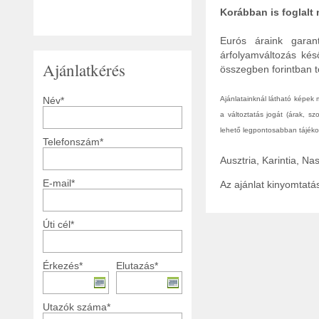
Korábban is foglalt
Eurós áraink garant
árfolyamváltozás kés
Ajánlatkérés
összegben forintban tö
Név*
Ajánlatainknál látható képek
a változtatás jogát (árak, s
lehető legpontosabban tájékoz
Telefonszám*
Ausztria, Karintia, N
E-mail*
Az ajánlat kinyomtat
Úti cél*
Érkezés*
Elutazás*
Utazók száma*