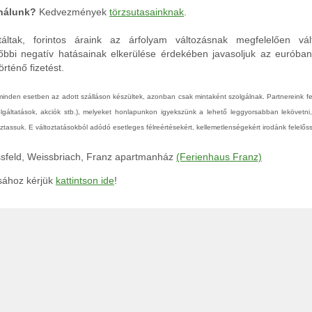
 nálunk?
Kedvezmények
törzsutasainknak
.
áltak, forintos áraink az árfolyam változásnak megfelelően vál
őbbi negatív hatásainak elkerülése érdekében javasoljuk az euróba
rténő fizetést.
 minden esetben az adott szálláson készültek, azonban csak mintaként szolgálnak. Partnereink 
zolgáltatások, akciók stb.), melyeket honlapunkon igyekszünk a lehető leggyorsabban lekövetni
tassuk. E változtatásokból adódó esetleges félreértésekért, kellemetlenségekért irodánk felelőss
assfeld, Weissbriach, Franz apartmanház
(Ferienhaus Franz)
ásához kérjük
kattintson ide
!