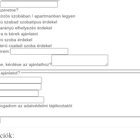
szeretne?
közös szobában / apartmanban legyen
ú szabad szobatípus érdekel
 arányú elhelyezés érdekel
a is kérek ajánlatot
es szoba érdekel
gterű családi szoba érdekel
érem:
se, kérdése az ajánlathoz?
ajánlatot?
ogadom az adatvédelmi tájékoztatót:
ciók: