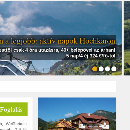
 a legjobb: aktív napok Hochkaron
sttől csak 4 óra utazásra, 40+ belépővel az árban!
5 nap/4 éj 324 €/fő-től
 Foglalás
tó, Weißbriach
gyobb, 2-6 fő