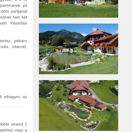
partmanok jól
dőtó partjánál
yelmét heti két
ató. Vásárlási
tenisz, pékáru
nzés, sítároló,
ll elhagyni az
lebbi strand 1
nseehez vagy a