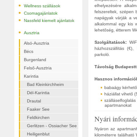
•
elhelyezésére alkal
Wellness szállások
•
felszereltek, szépen
Csomagajánlatok
napágyak várják a ven
•
Nassfeld kiemelt ajánlatok
alkalommal egy kis w
lehetőség, étterem W
•
Ausztria
Szolgáltatások:
WiFi
Alsó-Ausztria
házhozszállítás (€), 
Bécs
parkoló.
Burgenland
Távolság Budapestt
Felső-Ausztria
Karintia
Hasznos információ
Bad Kleinkirchheim
babaágy kérhető
Dél-Karintia
háziállat vihető 
szálláselfoglal
Drautal
apartmanokat
Faaker See
Nyári informá
Feldkirchen
Gerlitzen - Ossiacher See
Nyáron az apartmanhá
Heiligenblut
kilométerre találhat