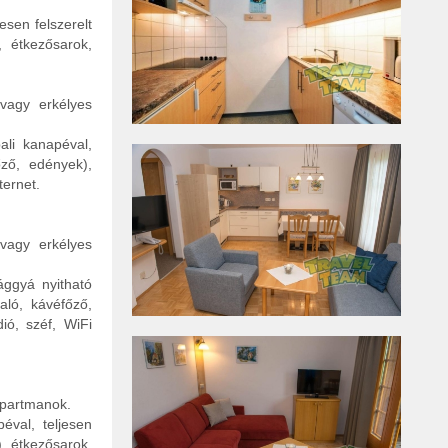
esen felszerelt
, étkezősarok,
vagy erkélyes
ali kanapéval,
őző, edények),
ternet.
vagy erkélyes
ággyá nyitható
aló, kávéfőző,
ió, széf, WiFi
apartmanok.
éval, teljesen
), étkezősarok,