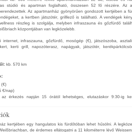
mas stúdió és apartman foglalható, összesen 52 fő részére. Az a
 berendezettek. Az apartmanház gyönyörűen gondozott kertjében a für
dégeket, a kertben játszótér, grilllező is található. A vendégek kén
ellness részleg is szolgálja, melyben infraszauna és gőzfürdő találh
eißbriach központjában van legközelebb.
 internet, infraszauna, gőzfürdő, mosógép (€), játszószoba, asztali
kert, kerti grill, napozóterasz, napágyak, játszótér, kerékpárkölcsö
ől:
kb. 570 km
k:
 (€)
(5 €/nap)
ás az érkezés napján 15 órától lehetséges, elutazáskor 9:30-ig ke
ciók
z kertjében egy hangulatos kis fürdőtóban lehet hűsölni. A legköze
ó Weißbriachban, de érdemes ellátogatni a 11 kilométerre lévő Weisse