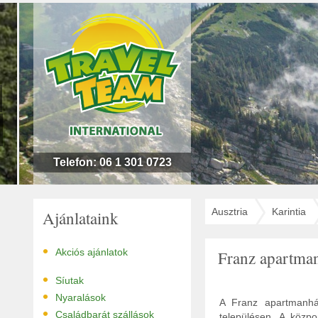
n
l
!
Telefon: 06 1 301 0723
Ausztria
Karintia
Ajánlataink
•
Akciós ajánlatok
Franz apartma
•
Síutak
•
Nyaralások
A Franz apartmanház
•
Családbarát szállások
településen. A közp