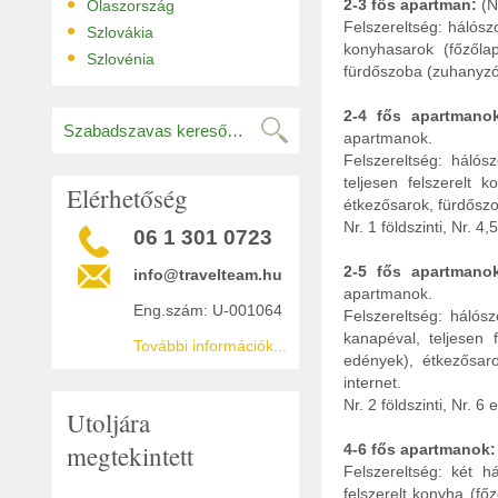
•
2-3 fős apartman:
(Nr
Olaszország
•
Felszereltség: hálósz
Szlovákia
konyhasarok (főzőlap
•
Szlovénia
fürdőszoba (zuhanyzó, 
2-4 fős apartmano
apartmanok.
Felszereltség: hálós
teljesen felszerelt 
Elérhetőség
étkezősarok, fürdőszob
Nr. 1 földszinti, Nr. 
06 1 301 0723
2-5 fős apartmano
info@travelteam.hu
apartmanok.
Eng.szám: U-001064
Felszereltség: hálós
kanapéval, teljesen 
További információk...
edények), étkezősaro
internet.
Nr. 2 földszinti, Nr. 
Utoljára
megtekintett
4-6 fős apartmanok:
Felszereltség: két h
felszerelt konyha (fő