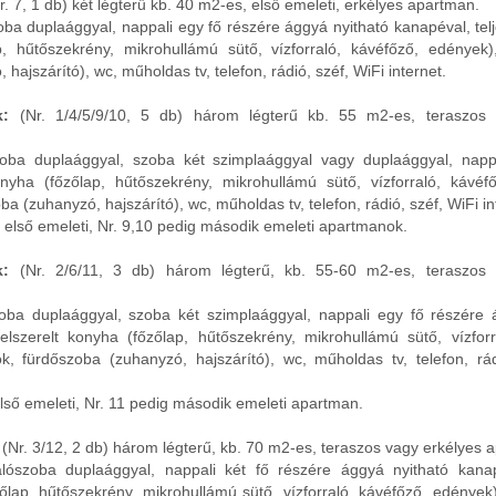
. 7, 1 db) két légterű kb. 40 m2-es, első emeleti, erkélyes apartman.
oba duplaággyal, nappali egy fő részére ággyá nyitható kanapéval, telj
, hűtőszekrény, mikrohullámú sütő, vízforraló, kávéfőző, edények)
hajszárító), wc, műholdas tv, telefon, rádió, széf, WiFi internet.
k:
(Nr. 1/4/5/9/10, 5 db) három légterű kb. 55 m2-es, teraszos 
zoba duplaággyal, szoba két szimplaággyal vagy duplaággyal, napp
konyha (főzőlap, hűtőszekrény, mikrohullámú sütő, vízforraló, kávéf
a (zuhanyzó, hajszárító), wc, műholdas tv, telefon, rádió, széf, WiFi in
4,5 első emeleti, Nr. 9,10 pedig második emeleti apartmanok.
k:
(Nr. 2/6/11, 3 db) három légterű, kb. 55-60 m2-es, teraszos 
zoba duplaággyal, szoba két szimplaággyal, nappali egy fő részére 
felszerelt konyha (főzőlap, hűtőszekrény, mikrohullámú sütő, vízforr
k, fürdőszoba (zuhanyzó, hajszárító), wc, műholdas tv, telefon, rád
6 első emeleti, Nr. 11 pedig második emeleti apartman.
(Nr. 3/12, 2 db) három légterű, kb. 70 m2-es, teraszos vagy erkélyes 
álószoba duplaággyal, nappali két fő részére ággyá nyitható kanap
zőlap, hűtőszekrény, mikrohullámú sütő, vízforraló, kávéfőző, edények