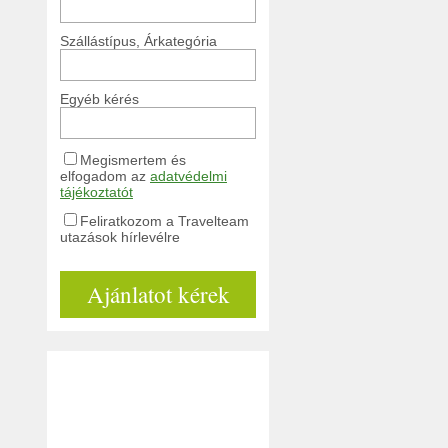
Szállástípus, Árkategória
Egyéb kérés
Megismertem és
elfogadom az
adatvédelmi
tájékoztatót
Feliratkozom a Travelteam
utazások hírlevélre
Ajánlatot kérek