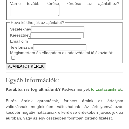
Van-e további kérése, kérdése az ajánlathoz?
Hová küldhetjük az ajánlatot?
Vezetéknév
Keresztnév
Email cím
Telefonszám
Megismertem és elfogadom az adatvédelmi tájékoztatót:
Egyéb információk:
Korábban is foglalt nálunk?
Kedvezmények
törzsutasainknak
.
Eurós áraink garantáltak, forintos áraink az árfolyam
változásnak megfelelően változhatnak. Az árfolyamváltozás
későbbi negatív hatásainak elkerülése érdekében javasoljuk az
euróban, vagy az egy összegben forintban történő fizetést.