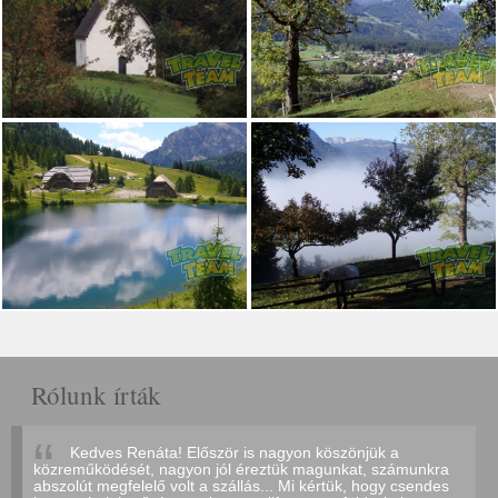
Rólunk írták
Kedves Renáta! Először is nagyon köszönjük a
közreműködését, nagyon jól éreztük magunkat, számunkra
abszolút megfelelő volt a szállás... Mi kértük, hogy csendes