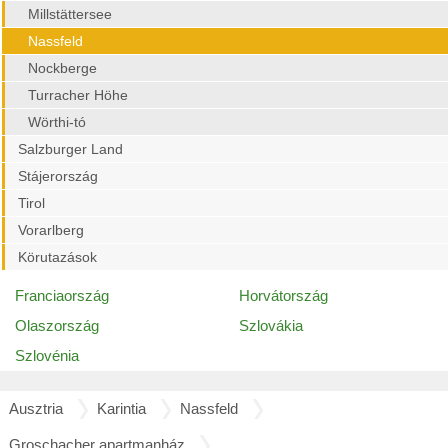
Millstättersee
Nassfeld
Nockberge
Turracher Höhe
Wörthi-tó
Salzburger Land
Stájerország
Tirol
Vorarlberg
Körutazások
Franciaország
Horvátország
Olaszország
Szlovákia
Szlovénia
Ausztria
Karintia
Nassfeld
Groschacher apartmanház