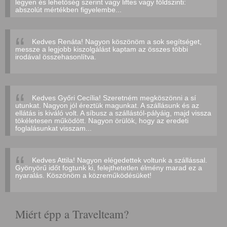
legyen és lehetőség szerint vagy liftes vagy földszinti:
abszolút mértékben figyelembe...
Kedves Renáta! Nagyon köszönöm a sok segítséget,
messze a legjobb kiszolgálást kaptam az összes többi
irodával összehasonlítva.
Kedves Győri Cecília! Szeretném megköszönni a sí
utunkat. Nagyon jól éreztük magunkat. A szállásunk és az
ellátás is kiváló volt. A síbusz a szállástól-pályáig, majd vissza
tökéletesen működött. Nagyon örülök, hogy az eredeti
foglalásunkat visszam...
Kedves Attila! Nagyon elégedettek voltunk a szállással.
Gyönyörű időt fogtunk ki, felejthetetlen élmény marad ez a
nyaralás. Köszönöm a közreműködésüket!
Miért épp a Travelteam?