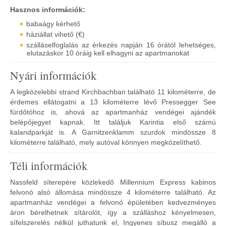
Hasznos információk:
babaágy kérhető
háziállat vihető (€)
szálláselfoglalás az érkezés napján 16 órától lehetséges,
elutazáskor 10 óráig kell elhagyni az apartmanokat
Nyári információk
A legközelebbi strand Kirchbachban található 11 kilométerre, de
érdemes ellátogatni a 13 kilométerre lévő Pressegger See
fürdőtóhoz is, ahová az apartmanház vendégei ajándék
belépőjegyet kapnak. Itt találjuk Karintia első számú
kalandparkját is. A Garnitzenklamm szurdok mindössze 8
kilométerre található, mely autóval könnyen megközelíthető.
Téli információk
Nassfeld síterepére közlekedő Millennium Express kabinos
felvonó alsó állomása mindössze 4 kilométerre található. Az
apartmanház vendégei a felvonó épületében kedvezményes
áron bérelhetnek sítárolót, így a szálláshoz kényelmesen,
sífelszerelés nélkül juthatunk el, Ingyenes síbusz megálló a