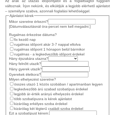
Az árak az utazás időpontjától és a foglaltságtól függően
változnak. Írjon nekünk, és elküldjük a legjobb elérhető ajánlatot
– személyre szabva, azonnali foglalási lehetőséggel.
Ajánlatot kérek
Mikor szeretne érkezni?
[Dátumválasztásnál óra-percet nem kell megadni.]
Rugalmas érkezése dátuma?
fix kezdő nap
rugalmas időpont akár 3-7 nappal eltolva
rugalmas időpont 1 hónapon belül bármikor
rugalmas - a legkedvezőbb időpont érdekel
Hány éjszakára utazna?
Hány felnőtt utazik?
Hány gyerek utazik?
Gyerekek életkora?
Milyen elhelyezést szeretne?
összes utazó 1 közös szobában / apartmanban legyen
legkedvezőbb árú szabad szobatípus érdekel
legjobb ár-érték arányú elhelyezés érdekel
több szobatípusra is kérek ajánlatot
kizárólag erkélyes szoba érdekel
kizárólag két légterű családi szoba érdekel
Ezt a szobatípust kérem: