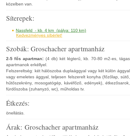
közelben van.
Síterepek:
Nassfeld - kb. 4 km (pálya: 110 km)
Kedvezményes síbérlet!
Szobák: Groschacher apartmanház
2-5 fős apartman:
(4 db) két légterű, kb. 70-80 m2-es, tágas
apartmanok erkéllyel.
Felszereltség: két hálószoba duplaággyal vagy két külön ággyal
vagy emeletes ággyal, teljesen felszerelt konyha (főzőlap, sütő,
hűtőszekrény, mosogatógép, kávéfőző, edények), étkezősarok,
fürdőszoba (zuhanyzó, wc), műholdas tv.
Étkezés:
önellátás.
Árak: Groschacher apartmanház