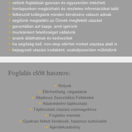
velünk foglalását gyorsan és egyszerűen intézheti
honlapunkon megbízható és részletes információkat talál
felkészült kollégáink minden kérdésére választ adnak
segítünk megtalálni az Önnek megfelelő utazást
garantáltan azt kapja, amit ígérünk
munkánkért felelősséget vállalunk
áraink átláthatóak és kedvezőek
ha segítség kell, non-stop elérhet minket utazása alatt is
bejegyzett utazási irodaként, szabályszerűen működünk
Foglalás előtt hasznos:
Rólunk
Elérhetőség, cégadatok
Általános Szerződési Feltételek
Adatvédelmi tájékoztató
Tájékoztató utazási csomagokhoz
Foglalás menete
Gyakran feltett kérdések, hasznos tudnivalók
Ajándékutalvány