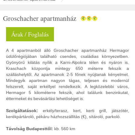
Groschacher apartmanház
Árak / Foglalás
A 4 apartmanból álló Groschacher apartmanház Hermagor
üdülőrégiójában található csendes, családias környezetben.
Gyönyörű kilátás nyílik a Karni-Alpokra télen és nyáron is.
Kraschach központja mintegy 650 méterre fekszik a
szálláshelytől. Az apartmanok 2-5 főnek nyújtanak kényelmet.
Mindegyik apartman nagyon tágas, teljesen és modernül
felszerelt, saját erkéllyel rendelkezik. A legközelebbi város,
Hermagor 5 kilométerre fekszik, ahol találunk benzinkutat,
éttermeket és bevásárlási lehetőséget is.
Szolgáltatások:
erkély/terasz, kert, kerti grill, játszótér,
kerékpártároló, pékáru házhozszállítás (€), sítároló, parkoló.
Távolság Budapesttől:
kb. 560 km