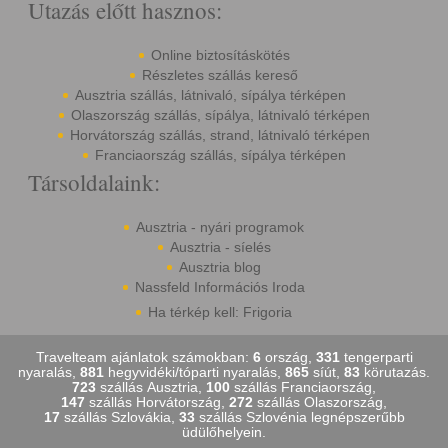
Utazás előtt hasznos:
Online biztosításkötés
Részletes szállás kereső
Ausztria szállás, látnivaló, sípálya térképen
Olaszország szállás, sípálya, látnivaló térképen
Horvátország szállás, strand, látnivaló térképen
Franciaország szállás, sípálya térképen
Társoldalaink:
Ausztria - nyári programok
Ausztria - síelés
Ausztria blog
Nassfeld Információs Iroda
Ha térkép kell: Frigoria
Travelteam ajánlatok számokban:
6
ország,
331
tengerparti
nyaralás,
881
hegyvidéki/tóparti nyaralás,
865
síút,
83
körutazás.
723
szállás Ausztria,
100
szállás Franciaország,
147
szállás Horvátország,
272
szállás Olaszország,
17
szállás Szlovákia,
33
szállás Szlovénia legnépszerűbb
üdülőhelyein.