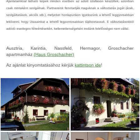
Ajánlatainknál látható képek minden esetben az adott szálláson készültek, azonban
csak mintaként szolgálnak. Partnereink fenntartják maguknak a változtatás jogát (árak,
szolgáltatások, akciók stb.), melyeket honlapunkon igyekszünk a lehető leggyorsabban
lekövetni, hogy Utasainkat a lehető legpontosabban tájékoztassuk. E változtatásokból
adódó esetleges félreértésekért, kellemetlenségekért irodánk felelősséget nem vállal.
Ausztria, Karintia, Nassfeld, Hermagor, Groschacher
apartmanház
(Haus Groschacher)
Az ajánlat kinyomtatásához kérjük
kattintson ide
!