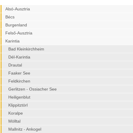
Alsó-Ausztria
Bécs
Burgenland
Felső-Ausztria
Karintia
Bad Kleinkirchheim
Dél-Karintia
Drautal
Faaker See
Feldkirchen
Gerlitzen - Ossiacher See
Heiligenblut
Klippitztörl
Koralpe
Mölltal
Mallnitz - Ankogel