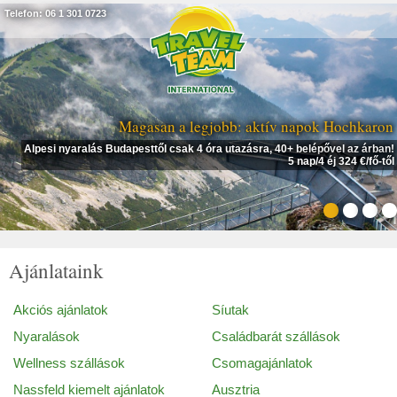
Telefon: 06 1 301 0723
Magasan a legjobb: aktív napok Hochkaron
Alpesi nyaralás Budapesttől csak 4 óra utazásra, 40+ belépővel az árban!
5 nap/4 éj 324 €/fő-től
Ajánlataink
Akciós ajánlatok
Síutak
Nyaralások
Családbarát szállások
Wellness szállások
Csomagajánlatok
Nassfeld kiemelt ajánlatok
Ausztria