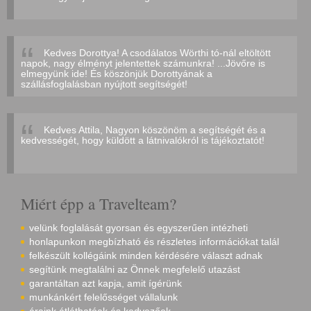
Kedves Dorottya! A csodálatos Wörthi tó-nál eltöltött
napok, nagy élményt jelentettek számunkra! ...Jövőre is
elmegyünk ide! És köszönjük Dorottyának a
szállásfoglalásban nyújtott segítségét!
Kedves Attila, Nagyon köszönöm a segítségét és a
kedvességét, hogy küldött a látnivalókról is tájékoztatót!
Miért épp a Travelteam?
velünk foglalását gyorsan és egyszerűen intézheti
honlapunkon megbízható és részletes információkat talál
felkészült kollégáink minden kérdésére választ adnak
segítünk megtalálni az Önnek megfelelő utazást
garantáltan azt kapja, amit ígérünk
munkánkért felelősséget vállalunk