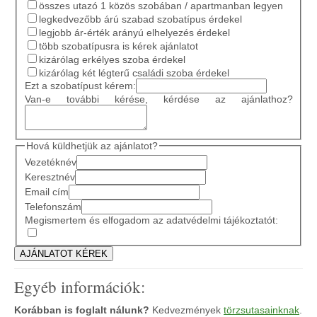
összes utazó 1 közös szobában / apartmanban legyen
legkedvezőbb árú szabad szobatípus érdekel
legjobb ár-érték arányú elhelyezés érdekel
több szobatípusra is kérek ajánlatot
kizárólag erkélyes szoba érdekel
kizárólag két légterű családi szoba érdekel
Ezt a szobatípust kérem:
Van-e további kérése, kérdése az ajánlathoz?
Hová küldhetjük az ajánlatot?
Vezetéknév
Keresztnév
Email cím
Telefonszám
Megismertem és elfogadom az adatvédelmi tájékoztatót:
Egyéb információk:
Korábban is foglalt nálunk?
Kedvezmények
törzsutasainknak
.