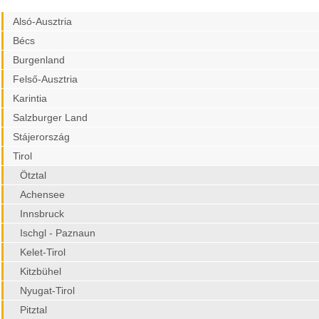
Alsó-Ausztria
Bécs
Burgenland
Felső-Ausztria
Karintia
Salzburger Land
Stájerország
Tirol
Ötztal
Achensee
Innsbruck
Ischgl - Paznaun
Kelet-Tirol
Kitzbühel
Nyugat-Tirol
Pitztal