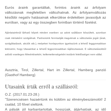
Eurós áraink garantáltak, forintos áraink az árfolyam
változásnak megfelelően változhatnak. Az árfolyamváltozás
későbbi negatív hatásainak elkerülése érdekében javasoljuk az
euróban, vagy az egy összegben forintban történő fizetést.
Ajánlatainknál látható képek minden esetben az adott szálláson készültek, azonban
csak mintaként szolgálnak. Partnereink fenntartják maguknak a változtatás jogát (árak,
szolgáltatások, akciók stb.), melyeket honlapunkon igyekszünk a lehető leggyorsabban
lekövetni, hogy Utasainkat a lehető legpontosabban tájékoztassuk. E változtatásokból
adódó esetleges félreértésekért, kellemetlenségekért irodánk felelősséget nem vállal.
Ausztria, Tirol, Zillertal, Hart im Zillertal, Hamberg panzió
(Gasthof Hamberg)
Utasaink írták erről a szállásról:
O.Z. (2017.01.23-28.)
"Szerencsésen hazaértünk és küldöm az élménybeszámolót! 2
család, 10 fővel síeltünk.
A pályák jól karbantartottak, hosszúak, átjárhatóak, az idő