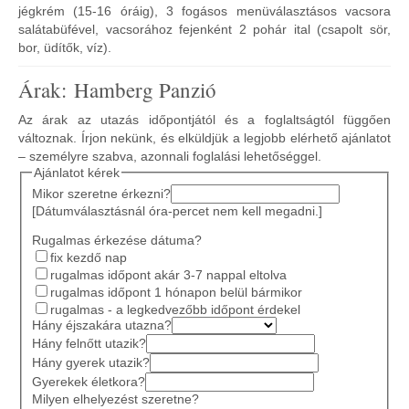
jégkrém (15-16 óráig), 3 fogásos menüválasztásos vacsora
salátabüfével, vacsorához fejenként 2 pohár ital (csapolt sör,
bor, üdítők, víz).
Árak: Hamberg Panzió
Az árak az utazás időpontjától és a foglaltságtól függően
változnak. Írjon nekünk, és elküldjük a legjobb elérhető ajánlatot
– személyre szabva, azonnali foglalási lehetőséggel.
Ajánlatot kérek
Mikor szeretne érkezni?
[Dátumválasztásnál óra-percet nem kell megadni.]
Rugalmas érkezése dátuma?
fix kezdő nap
rugalmas időpont akár 3-7 nappal eltolva
rugalmas időpont 1 hónapon belül bármikor
rugalmas - a legkedvezőbb időpont érdekel
Hány éjszakára utazna?
Hány felnőtt utazik?
Hány gyerek utazik?
Gyerekek életkora?
Milyen elhelyezést szeretne?