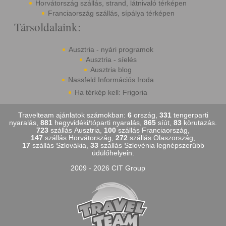
Horvátország szállás, strand, látnivaló térképen
Franciaország szállás, sípálya térképen
Társoldalaink:
Ausztria - nyári programok
Ausztria - síelés
Ausztria blog
Nassfeld Információs Iroda
Ha térkép kell: Frigoria
Travelteam ajánlatok számokban:
6
ország,
331
tengerparti
nyaralás,
881
hegyvidéki/tóparti nyaralás,
865
síút,
83
körutazás.
723
szállás Ausztria,
100
szállás Franciaország,
147
szállás Horvátország,
272
szállás Olaszország,
17
szállás Szlovákia,
33
szállás Szlovénia legnépszerűbb
üdülőhelyein.
2009 - 2026 CIT Group