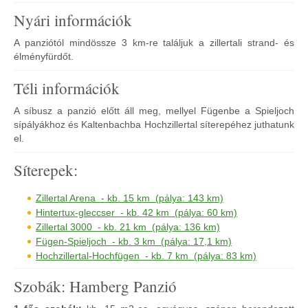
Nyári információk
A panziótól mindössze 3 km-re találjuk a zillertali strand- és
élményfürdőt.
Téli információk
A síbusz a panzió előtt áll meg, mellyel Fügenbe a Spieljoch
sípályákhoz és Kaltenbachba Hochzillertal síterepéhez juthatunk
el.
Síterepek:
Zillertal Arena - kb. 15 km (pálya: 143 km)
Hintertux-gleccser - kb. 42 km (pálya: 60 km)
Zillertal 3000 - kb. 21 km (pálya: 136 km)
Fügen-Spieljoch - kb. 3 km (pálya: 17,1 km)
Hochzillertal-Hochfügen - kb. 7 km (pálya: 83 km)
Szobák: Hamberg Panzió