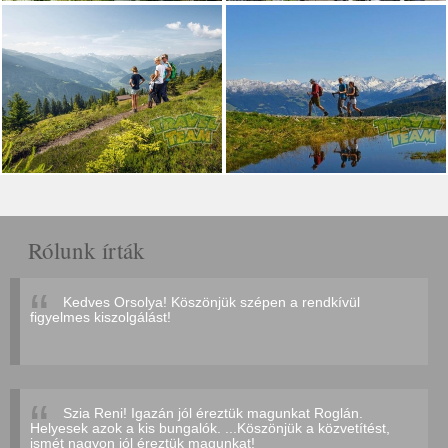
Rólunk írták
Kedves Orsolya! Köszönjük szépen a rendkívül
figyelmes kiszolgálást!
Szia Reni! Igazán jól éreztük magunkat Roglán.
Helyesek azok a kis bungalók. ...Köszönjük a közvetítést,
ismét nagyon jól éreztük magunkat!