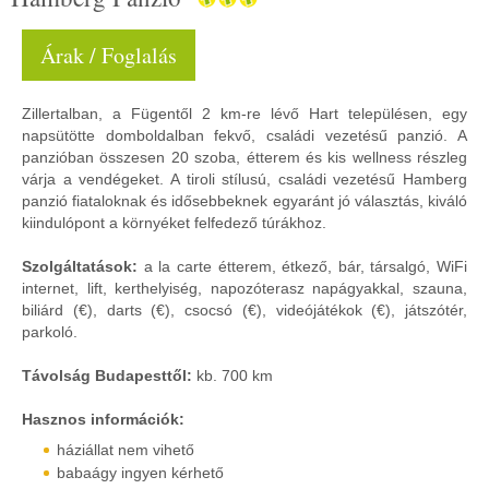
Árak / Foglalás
Zillertalban, a Fügentől 2 km-re lévő Hart településen, egy
napsütötte domboldalban fekvő, családi vezetésű panzió. A
panzióban összesen 20 szoba, étterem és kis wellness részleg
várja a vendégeket. A tiroli stílusú, családi vezetésű Hamberg
panzió fiataloknak és idősebbeknek egyaránt jó választás, kiváló
kiindulópont a környéket felfedező túrákhoz.
Szolgáltatások:
a la carte étterem, étkező, bár, társalgó, WiFi
internet, lift, kerthelyiség, napozóterasz napágyakkal, szauna,
biliárd (€), darts (€), csocsó (€), videójátékok (€), játszótér,
parkoló.
Távolság Budapesttől:
kb. 700 km
Hasznos információk:
háziállat nem vihető
babaágy ingyen kérhető