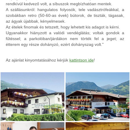
rendkívül kedvező volt, a síbuszok megbízhatóan mentek.
A szállásunkról: hangulatos folyosók, tele vadásztrófeákkal, a
szobákban retro (50-60-as évek) bútorok, de tiszták, tágasak,
az ágyak újabbak, kényelmesek.
Az ételek finomak és tetszett, hogy lehetett kis adagot is kérni.
Ugyanakkor hiányzott a valódi vendéglátás; voltak gondok a
fűtéssel; a parkolóban/járdákon nem törték fel a jeget; az
étterem egy része dohányzó, ezért dohányszag volt."
Az ajánlat kinyomtatásához kérjük
kattintson ide
!