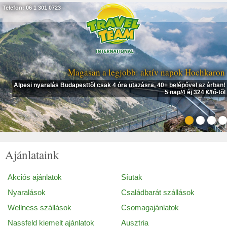
Telefon: 06 1 301 0723
Magasan a legjobb: aktív napok Hochkaron
Alpesi nyaralás Budapesttől csak 4 óra utazásra, 40+ belépővel az árban!
5 nap/4 éj 324 €/fő-től
Ajánlataink
Akciós ajánlatok
Síutak
Nyaralások
Családbarát szállások
Wellness szállások
Csomagajánlatok
Nassfeld kiemelt ajánlatok
Ausztria