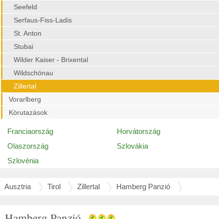
Seefeld
Serfaus-Fiss-Ladis
St. Anton
Stubai
Wilder Kaiser - Brixental
Wildschönau
Zillertal
Vorarlberg
Körutazások
Franciaország
Horvátország
Olaszország
Szlovákia
Szlovénia
Ausztria
Tirol
Zillertal
Hamberg Panzió
Hamberg Panzió