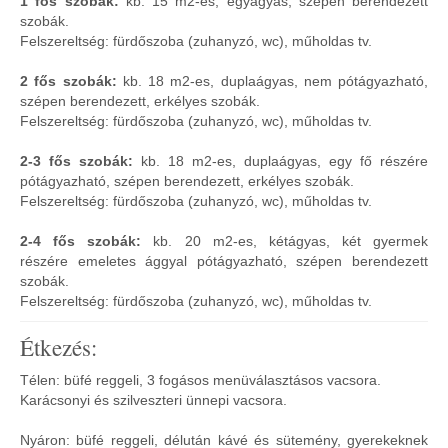
1 fős szobák:
kb. 15 m2-es, egyágyas, szépen berendezett
szobák.
Felszereltség: fürdőszoba (zuhanyzó, wc), műholdas tv.
2 fős szobák:
kb. 18 m2-es, duplaágyas, nem pótágyazható,
szépen berendezett, erkélyes szobák.
Felszereltség: fürdőszoba (zuhanyzó, wc), műholdas tv.
2-3 fős szobák:
kb. 18 m2-es, duplaágyas, egy fő részére
pótágyazható, szépen berendezett, erkélyes szobák.
Felszereltség: fürdőszoba (zuhanyzó, wc), műholdas tv.
2-4 fős szobák:
kb. 20 m2-es, kétágyas, két gyermek
részére emeletes ággyal pótágyazható, szépen berendezett
szobák.
Felszereltség: fürdőszoba (zuhanyzó, wc), műholdas tv.
Étkezés:
Télen: büfé reggeli, 3 fogásos menüválasztásos vacsora.
Karácsonyi és szilveszteri ünnepi vacsora.
Nyáron: büfé reggeli, délután kávé és sütemény, gyerekeknek