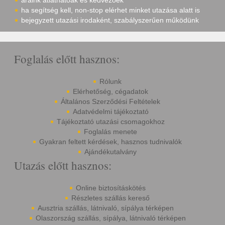
áraink átláthatóak és kedvezőek
ha segítség kell, non-stop elérhet minket utazása alatt is
bejegyzett utazási irodaként, szabályszerűen működünk
Foglalás előtt hasznos:
Rólunk
Elérhetőség, cégadatok
Általános Szerződési Feltételek
Adatvédelmi tájékoztató
Tájékoztató utazási csomagokhoz
Foglalás menete
Gyakran feltett kérdések, hasznos tudnivalók
Ajándékutalvány
Utazás előtt hasznos:
Online biztosításkötés
Részletes szállás kereső
Ausztria szállás, látnivaló, sípálya térképen
Olaszország szállás, sípálya, látnivaló térképen