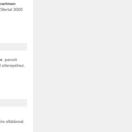
partman
llertal 3000
ás
: panzió
l síterepéhez.
s ellátással.