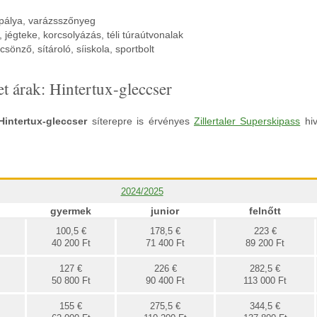
pálya, varázsszőnyeg
 jégteke, korcsolyázás, téli túraútvonalak
lcsönző, sítároló, síiskola, sportbolt
et árak: Hintertux-gleccser
Hintertux
-gleccser
síterepre is érvényes
Zillertaler Superskipass
hiv
2024/2025
gyermek
junior
felnőtt
100,5 €
178,5 €
223 €
40 200 Ft
71 400 Ft
89 200 Ft
127 €
226 €
282,5 €
50 800 Ft
90 400 Ft
113 000 Ft
155 €
275,5 €
344,5 €