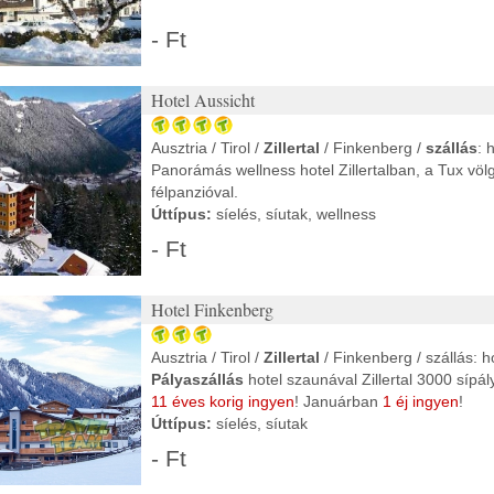
- Ft
Hotel Aussicht
Ausztria / Tirol /
Zillertal
/ Finkenberg /
szállás
: 
Panorámás wellness hotel Zillertalban, a Tux völ
félpanzióval.
Úttípus:
síelés, síutak, wellness
- Ft
Hotel Finkenberg
Ausztria / Tirol /
Zillertal
/ Finkenberg / szállás: h
Pályaszállás
hotel szaunával Zillertal 3000 sípá
11 éves korig ingyen
! Januárban
1 éj ingyen
!
Úttípus:
síelés, síutak
- Ft