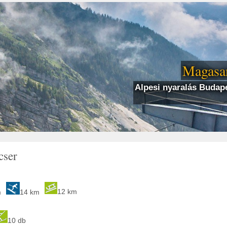
Magasan
Alpesi nyaralás Budape
cser
12 km
m
14 km
10 db