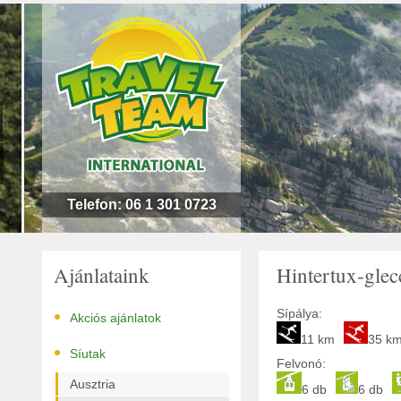
n
l
!
Telefon: 06 1 301 0723
Ajánlataink
Hintertux-glec
•
Sípálya:
Akciós ajánlatok
11 km
35 k
•
Síutak
Felvonó:
Ausztria
6 db
6 db