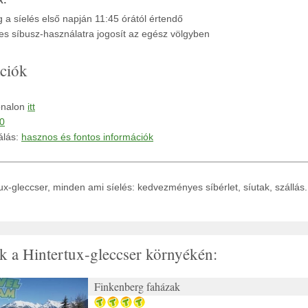
k:
g a síelés első napján 11:45 órától értendő
nes síbusz-használatra jogosít az egész völgyben
ciók
onalon
itt
0
álás:
hasznos és fontos információk
ux-gleccser, minden ami síelés: kedvezményes síbérlet, síutak, szállás.
ak a Hintertux-gleccser környékén:
Finkenberg faházak