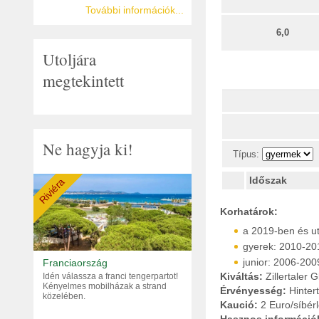
További információk...
6,0
Utoljára
megtekintett
Ne hagyja ki!
Típus:
Időszak
Riviéra
Korhatárok:
a 2019-ben és ut
gyerek: 2010-201
junior: 2006-2009
Franciaország
Kiváltás:
Zillertaler 
Idén válassza a franci tengerpartot!
Kényelmes mobilházak a strand
Érvényesség:
Hinter
közelében.
Kaució:
2 Euro/síbérl