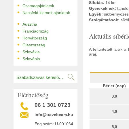
Sífutás:
14 km
•
Csomagajánlatok
Gyerekeknek:
tanuló
•
Nassfeld kiemelt ajánlatok
Egyéb:
siklóernyőzés,
Szolgáltatások:
síkö
•
Ausztria
•
Franciaország
Aktuális síbérl
•
Horvátország
•
Olaszország
A feltüntetett árak a
•
Szlovákia
árai.
•
Szlovénia
Bérlet (nap)
Elérhetőség
3,0
06 1 301 0723
4,0
info@travelteam.hu
Eng.szám: U-001064
5,0