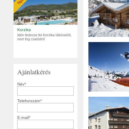
Nyár
Korzika
Idén fedezze fel Korzika látnivalóit,
nem fog csalódni!
Ajánlatkérés
Név*
Telefonszám*
E-mail*