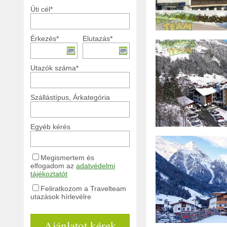
Úti cél*
Érkezés*
Elutazás*
Utazók száma*
Szállástípus, Árkategória
Egyéb kérés
Megismertem és
elfogadom az
adatvédelmi
tájékoztatót
Feliratkozom a Travelteam
utazások hírlevélre
Ajánlatot kérek