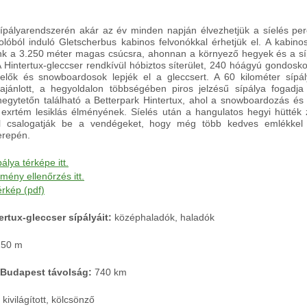
ípályarendszerén akár az év minden napján élvezhetjük a síelés perc
olóból induló Gletscherbus kabinos felvonókkal érhetjük el. A kabino
tunk a 3.250 méter magas csúcsra, ahonnan a környező hegyek és a sí
 A Hintertux-gleccser rendkívül hóbiztos síterület, 240 hóágyú gondosko
íelők és snowboardosok lepjék el a gleccsert. A 60 kilométer sípá
 ajánlott, a hegyoldalon többségében piros jelzésű sípálya fogadja
egytetőn található a Betterpark Hintertux, ahol a snowboardozás és f
 exrtém lesiklás élményének. Síelés után a hangulatos hegyi hütték 
kal csalogatják be a vendégeket, hogy még több kedves emlékkel
erepén.
pálya térképe itt.
tmény ellenőrzés itt.
érkép (pdf)
ertux-gleccser sípályáit:
középhaladók, haladók
250 m
- Budapest távolság:
740 km
kivilágított, kölcsönző