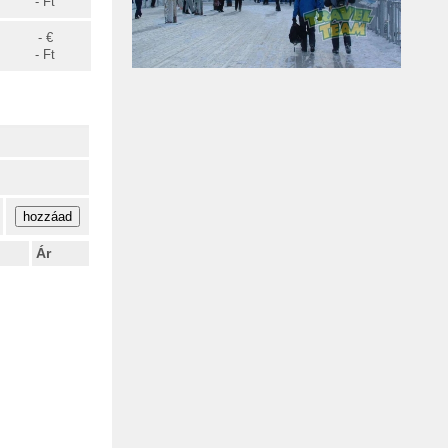
- Ft
- €
- Ft
Ár