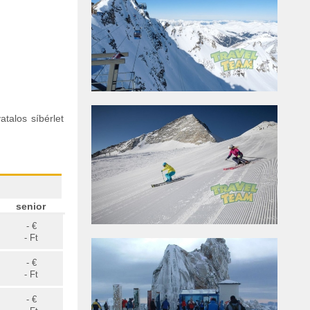
atalos síbérlet
senior
- €
- Ft
- €
- Ft
- €