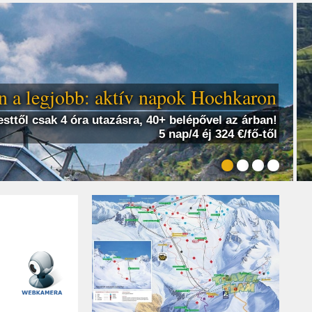
 a legjobb: aktív napok Hochkaron
sttől csak 4 óra utazásra, 40+ belépővel az árban!
5 nap/4 éj 324 €/fő-től