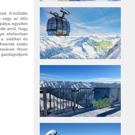
eit. A hófödte
s vagy az ülős
pálya együttes
dik arról, hogy
lya elsősorban
 a síelőket és
reeride síelés
zenével, finom
 gazdagodjunk