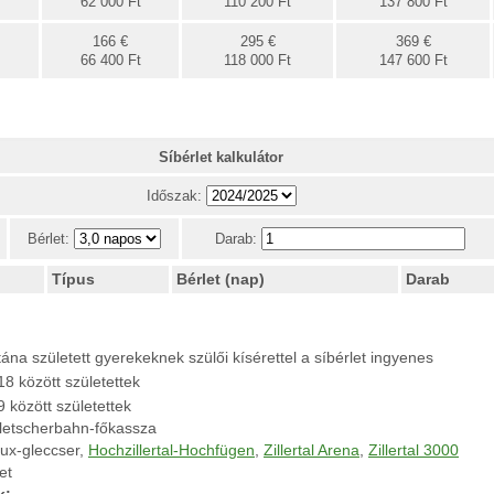
62 000 Ft
110 200 Ft
137 800 Ft
166 €
295 €
369 €
66 400 Ft
118 000 Ft
147 600 Ft
Síbérlet kalkulátor
Időszak:
Bérlet:
Darab:
Típus
Bérlet (nap)
Darab
ána született gyerekeknek szülői kísérettel a síbérlet ingyenes
8 között születettek
 között születettek
Gletscherbahn-főkassza
tux-gleccser,
Hochzillertal-Hochfügen
,
Zillertal Arena
,
Zillertal 3000
et