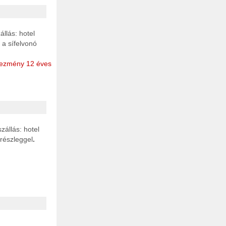
állás: hotel
 a sífelvonó
ezmény 12 éves
szállás: hotel
 részleggel
.