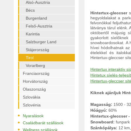
Alsó-Ausztria
Bécs
Hintertux-gleccser
s
hegyoldalakat a park
Burgenland
felvonókkal feljutha
Felső-Ausztria
látványa tárul elénk.
októbertől májusig s
Karintia
gyakorlott síelőknek
Salzburger Land
snowboardosokat. A h
hívei hódolhatnak az
Stájerország
ételekkel és italok
Tirol
Hintertux-gleccser sít
Vorarlberg
Hintertux interaktív sí
Franciaország
Hintetux síelés-teljesí
Hintertux-gleccser sít
Horvátország
Olaszország
Kiknek ajánljuk Hint
Szlovákia
Magasság:
1500 - 3
Szlovénia
Hóágyú:
60%
•
Nyaralások
Hintertux-gleccser 
•
Snowboard:
funpark
Családbarát szállások
Szánkópálya:
12 km, 
•
Wellness szállások