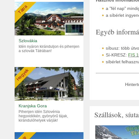
Hasznos információ
Tátra
a "fél nap" mindi
a síbérlet ingye
Egyéb informá
Szlovákia
Idén nyáron kiránduljon és pihenjen
síbusz: több útv
a szlovák Tátrában!
Sí-KRESZ:
FIS 1
síbérlet felhaszn
Hegyek
Hintert
Kranjska Gora
Pihenjen idén Szlovénia
Szállások, síut
hegyvidékén, gyönyörű tájak,
kirándulóhelyek várják!