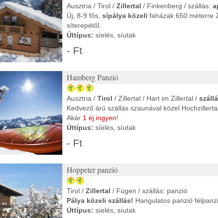
Ausztria / Tirol /
Zillertal
/ Finkenberg / szállás:
a
Új, 8-9 fős,
sípálya közeli
faházak 650 méterre Zi
síterepétől.
Úttípus:
síelés, síutak
- Ft
Hamberg Panzió
Ausztria /
Tirol
/ Zillertal / Hart im Zillertal /
száll
Kedvező árú szállás szaunával közel Hochzillerta
Akár
1 éj ingyen
!
Úttípus:
síelés, síutak
- Ft
Hoppeter panzió
Tirol /
Zillertal
/ Fügen / szállás: panzió
Pálya közeli szállás!
Hangulatos panzió félpanzió
Úttípus:
síelés, síutak