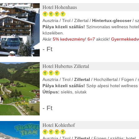
Hotel Hohenhaus
Ausztria / Tirol / Zillertal /
Hintertux-gleccser
/ sz
Pálya közeli szállás!
Színvonalas wellness hotel
közelében.
Akár
5% kedvezmény
!
6=7
akciók!
Gyermekkedv
korig
!
- Ft
Úttípus:
síelés, síutak, wellness
Hotel Hubertus Zillertal
Ausztria / Tirol /
Zillertal
/ Hochzillertal / Fügen / 
Pálya közeli szállás!
Szép alpesi hotel wellness
Úttípus:
síelés, síutak
- Ft
Hotel Kohlerhof
Ausztria / Tirol /
Zillertal
/ Fügen / szállás: hotel