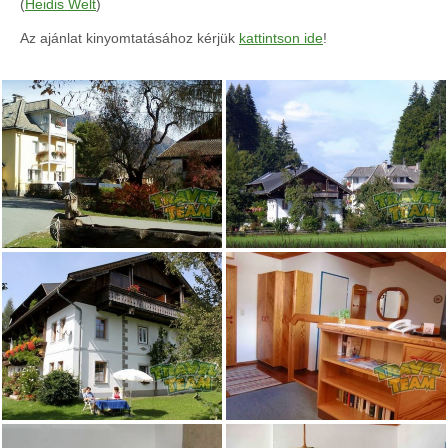
(
Heidis Welt
)
Az ajánlat kinyomtatásához kérjük
kattintson ide
!