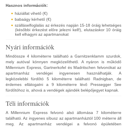
Hasznos információk:
háziállat vihető (€)
babaágy kérhető (€)
szálláselfoglalás az érkezés napján 15-18 óráig lehetséges
(későbbi érkezést előre jelezni kell!), elutazáskor 10 óráig
kell elhagyni az apartmanokat
Nyári információk
Mindössze 4 kilométerre található a Garnitzenklamm szurdok,
mely autóval könnyen megközelíthető. A nyáron is működő
Millennium Express, Gartnerkofel és Madritschen felvonókat az
apartmanház vendégei ingyenesen használhatják. A
legközelebbi fürdőtó 5 kilométerre található Radnigban, de
érdemes ellátogatni a 9 kilométerre lévő Pressegger See
fürdőtóhoz is, ahová a vendégek ajándék belépőjegyet kapnak.
Téli információk
A Millennium Express felvonó alsó állomása 7 kilométerre
található. Az ingyenes síbusz az apartmanháztól 100 méterre áll
meg. Az apartmanház vendégei a felvonó épületében