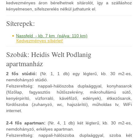
kedvezményes áron bérelhetnek sítárolót, így a szálláshoz
kényelmesen, sífelszerelés nélkül juthatunk el.
Síterepek:
Nassfeld - kb. 7 km (pálya: 110 km)
Kedvezményes síbérlet!
Szobák: Heidis Welt Podlanig
apartmanház
2 fős stúdió:
(Nr. 1, 1 db) egy légterű, kb. 30 m2-es,
nemdohányzó stúdió.
Felszereltség: nappali-hálószoba duplaággyal, konyhasarok
(főzőlap, fagyasztós hűtőszekrény, mikrohullámú sütő,
kenyérpirító, vízforraló, kávéfőző, edények), étkezősarok,
fürdőszoba (zuhanyzó, wc, hajszárító), műholdas tv, WiFi
internet.
2-4 fős apartman:
(Nr. 4, 1 db) két légterű, kb. 30 m2-es,
nemdohányzó, erkélyes apartman.
Felszereltség: nappali-hálószoba duplaággyal, szoba két