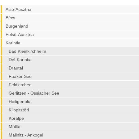
Alsó-Ausztria
Bécs
Burgenland
Felső-Ausztria
Karintia
Bad Kleinkirchheim
Dél-Karintia
Drautal
Faaker See
Feldkirchen
Gerlitzen - Ossiacher See
Heiligenblut
Klippitztörl
Koralpe
Mölltal
Mallnitz - Ankogel