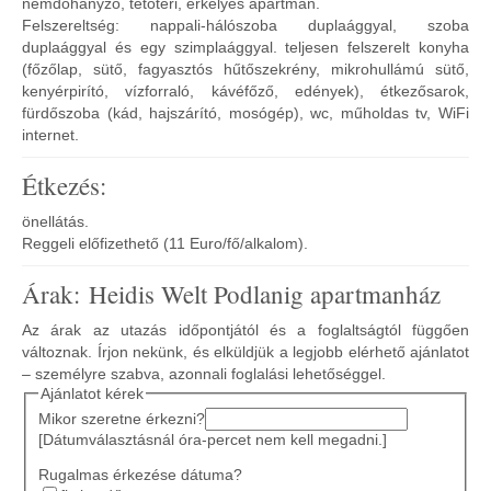
nemdohányzó, tetőtéri, erkélyes apartman.
Felszereltség: nappali-hálószoba duplaággyal, szoba
duplaággyal és egy szimplaággyal. teljesen felszerelt konyha
(főzőlap, sütő, fagyasztós hűtőszekrény, mikrohullámú sütő,
kenyérpirító, vízforraló, kávéfőző, edények), étkezősarok,
fürdőszoba (kád, hajszárító, mosógép), wc, műholdas tv, WiFi
internet.
Étkezés:
önellátás.
Reggeli előfizethető (11 Euro/fő/alkalom).
Árak: Heidis Welt Podlanig apartmanház
Az árak az utazás időpontjától és a foglaltságtól függően
változnak. Írjon nekünk, és elküldjük a legjobb elérhető ajánlatot
– személyre szabva, azonnali foglalási lehetőséggel.
Ajánlatot kérek
Mikor szeretne érkezni?
[Dátumválasztásnál óra-percet nem kell megadni.]
Rugalmas érkezése dátuma?