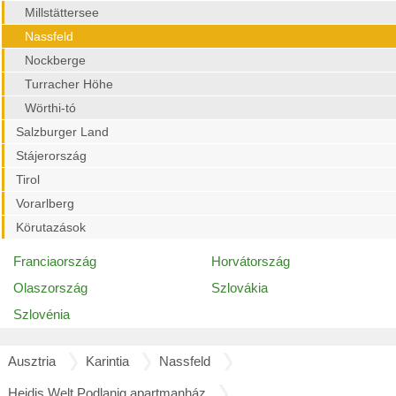
Millstättersee
Nassfeld
Nockberge
Turracher Höhe
Wörthi-tó
Salzburger Land
Stájerország
Tirol
Vorarlberg
Körutazások
Franciaország
Horvátország
Olaszország
Szlovákia
Szlovénia
Ausztria
Karintia
Nassfeld
Heidis Welt Podlanig apartmanház