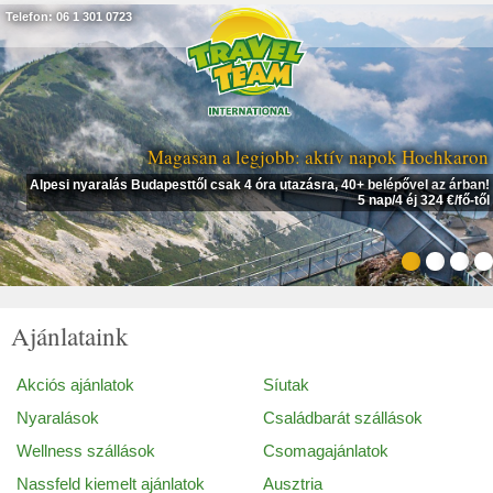
Telefon: 06 1 301 0723
Magasan a legjobb: aktív napok Hochkaron
Alpesi nyaralás Budapesttől csak 4 óra utazásra, 40+ belépővel az árban!
5 nap/4 éj 324 €/fő-től
Ajánlataink
Akciós ajánlatok
Síutak
Nyaralások
Családbarát szállások
Wellness szállások
Csomagajánlatok
Nassfeld kiemelt ajánlatok
Ausztria