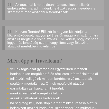
Az ausztriai kirándulásunk fantasztikusan sikerült,
emlékezetes marad mindenkinek! ...A csoport nevében is
szeretném megköszönni a fáradozását!
Kedves Renáta! Először is nagyon köszönjük a
közreműködését, nagyon jól éreztük magunkat, számunkra
abszolút megfelelő volt a szállás... Mi kértük, hogy csendes
legyen és lehetőség szerint vagy liftes vagy földszinti:
abszolút mértékben figyelembe...
Miért épp a Travelteam?
velünk foglalását gyorsan és egyszerűen intézheti
honlapunkon megbízható és részletes információkat talál
felkészült kollégáink minden kérdésére választ adnak
segítünk megtalálni az Önnek megfelelő utazást
garantáltan azt kapja, amit ígérünk
munkánkért felelősséget vállalunk
áraink átláthatóak és kedvezőek
ha segítség kell, non-stop elérhet minket utazása alatt is
bejegyzett utazási irodaként, szabályszerűen működünk