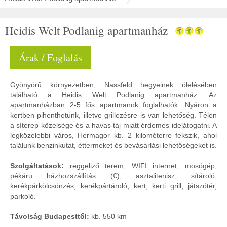
Heidis Welt Podlanig apartmanház
Árak / Foglalás
Gyönyörű környezetben, Nassfeld hegyeinek ölelésében
található a Heidis Welt Podlanig apartmanház. Az
apartmanházban 2-5 fős apartmanok foglalhatók. Nyáron a
kertben pihenthetünk, illetve grillezésre is van lehetőség. Télen
a síterep közelsége és a havas táj miatt érdemes idelátogatni. A
legközelebbi város, Hermagor kb. 2 kilométerre fekszik, ahol
találunk benzinkutat, éttermeket és bevásárlási lehetőségeket is.
Szolgáltatások:
reggeliző terem, WIFI internet, mosógép,
pékáru házhozszállítás (€), asztalitenisz, sítároló,
kerékpárkölcsönzés, kerékpártároló, kert, kerti grill, játszótér,
parkoló.
Távolság Budapesttől:
kb. 550 km