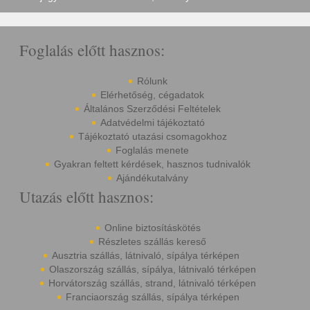
Foglalás előtt hasznos:
Rólunk
Elérhetőség, cégadatok
Általános Szerződési Feltételek
Adatvédelmi tájékoztató
Tájékoztató utazási csomagokhoz
Foglalás menete
Gyakran feltett kérdések, hasznos tudnivalók
Ajándékutalvány
Utazás előtt hasznos:
Online biztosításkötés
Részletes szállás kereső
Ausztria szállás, látnivaló, sípálya térképen
Olaszország szállás, sípálya, látnivaló térképen
Horvátország szállás, strand, látnivaló térképen
Franciaország szállás, sípálya térképen