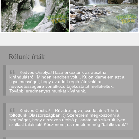
Rólunk írták
Kedves Orsolya! Haza érkeztünk az ausztriai
kirándulásról. Minden rendben volt... Külön kiemelem azt a
figyelmességet, hogy az adott régió látnivalóira,
nevezetességeire vonatkozó tájékoztatót mellékelték.
További eredményes munkát kívánunk.
Kedves Cecília! ...Rövidre fogva, csodálatos 1 hetet
töltöttünk Olaszországban. :) Szeretném megköszönni a
segítséget, hogy a szezon utolsó pillanataiban sikerült ilyen
szállást találniuk! Köszönöm, és remélem még "találkozunk"!