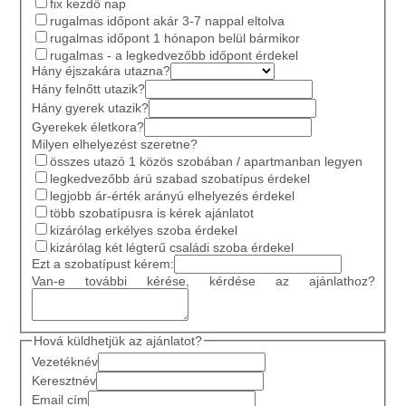
fix kezdő nap
rugalmas időpont akár 3-7 nappal eltolva
rugalmas időpont 1 hónapon belül bármikor
rugalmas - a legkedvezőbb időpont érdekel
Hány éjszakára utazna?
Hány felnőtt utazik?
Hány gyerek utazik?
Gyerekek életkora?
Milyen elhelyezést szeretne?
összes utazó 1 közös szobában / apartmanban legyen
legkedvezőbb árú szabad szobatípus érdekel
legjobb ár-érték arányú elhelyezés érdekel
több szobatípusra is kérek ajánlatot
kizárólag erkélyes szoba érdekel
kizárólag két légterű családi szoba érdekel
Ezt a szobatípust kérem:
Van-e további kérése, kérdése az ajánlathoz?
Hová küldhetjük az ajánlatot?
Vezetéknév
Keresztnév
Email cím