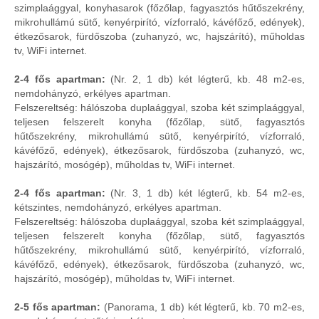
szimplaággyal, konyhasarok (főzőlap, fagyasztós hűtőszekrény,
mikrohullámú sütő, kenyérpirító, vízforraló, kávéfőző, edények),
étkezősarok, fürdőszoba (zuhanyzó, wc, hajszárító), műholdas
tv, WiFi internet.
2-4 fős apartman:
(Nr. 2, 1 db) két légterű, kb. 48 m2-es,
nemdohányzó, erkélyes apartman.
Felszereltség: hálószoba duplaággyal, szoba két szimplaággyal,
teljesen felszerelt konyha (főzőlap, sütő, fagyasztós
hűtőszekrény, mikrohullámú sütő, kenyérpirító, vízforraló,
kávéfőző, edények), étkezősarok, fürdőszoba (zuhanyzó, wc,
hajszárító, mosógép), műholdas tv, WiFi internet.
2-4 fős apartman:
(Nr. 3, 1 db) két légterű, kb. 54 m2-es,
kétszintes, nemdohányzó, erkélyes apartman.
Felszereltség: hálószoba duplaággyal, szoba két szimplaággyal,
teljesen felszerelt konyha (főzőlap, sütő, fagyasztós
hűtőszekrény, mikrohullámú sütő, kenyérpirító, vízforraló,
kávéfőző, edények), étkezősarok, fürdőszoba (zuhanyzó, wc,
hajszárító, mosógép), műholdas tv, WiFi internet.
2-5 fős apartman:
(Panorama, 1 db) két légterű, kb. 70 m2-es,