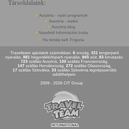
Társoldalaink:
Ausztria - nyári programok
Ausztria - síelés
Ausztria blog
Nassfeld Információs Iroda
Ha térkép kell: Frigoria
Travelteam ajánlatok számokban:
6
ország,
331
tengerparti
nyaralás,
881
hegyvidéki/tóparti nyaralás,
865
síút,
83
körutazás.
723
szállás Ausztria,
100
szállás Franciaország,
147
szállás Horvátország,
272
szállás Olaszország,
17
szállás Szlovákia,
33
szállás Szlovénia legnépszerűbb
üdülőhelyein.
2009 - 2026 CIT Group