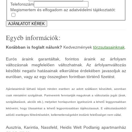
Telefonszám
Megismertem és elfogadom az adatvédelmi tájékoztatót:
Egyéb információk:
Korábban is foglalt nálunk?
Kedvezmények
törzsutasainknak
.
Eurós áraink garantáltak, forintos áraink az árfolyam
változásnak megfelelően változhatnak. Az árfolyamváltozás
későbbi negatív hatásainak elkerülése érdekében javasoljuk az
euróban, vagy az egy összegben forintban történő fizetést.
Ajánlatainknál látható képek minden esetben az adott szálláson készültek, azonban
csak mintaként szolgálnak. Partnereink fenntartják maguknak a változtatás jogát (árak,
szolgáltatások, akciók stb.), melyeket honlapunkon igyekszünk a lehető leggyorsabban
lekövetni, hogy Utasainkat a lehető legpontosabban tájékoztassuk. E változtatásokból
adódó esetleges félreértésekért, kellemetlenségekért irodánk felelősséget nem vállal.
Ausztria, Karintia, Nassfeld, Heidis Welt Podlanig apartmanház