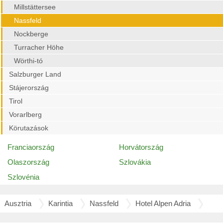
Millstättersee
Nassfeld
Nockberge
Turracher Höhe
Wörthi-tó
Salzburger Land
Stájerország
Tirol
Vorarlberg
Körutazások
Franciaország
Horvátország
Olaszország
Szlovákia
Szlovénia
Ausztria
Karintia
Nassfeld
Hotel Alpen Adria