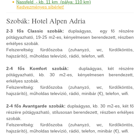
Nassfeld - kb. 11 km (pálya: 110 km)
Kedvezményes síbérlet!
Szobák: Hotel Alpen Adria
2-3 fős Classic szobák:
duplaágyas,
egy fő részére
pótágyazható, 19-25 m2-es, kényelmesen berendezett, részben
erkélyes szobák.
Felszereltség: fürdőszoba (zuhanyzó, wc, fürdőköntös,
hajszárító), műholdas televízió, rádió, telefon, wifi.
2-4 fős Komfort szobák:
duplaágyas, két részére
pótágyazható, kb. 30 m2-es, kényelmesen berendezett,
erkélyes szobák.
Felszereltség: fürdőszoba (zuhanyzó, wc, fürdőköntös,
hajszárító), műholdas televízió, rádió, minibár (€), telefon, wifi.
2-4 fős Avantgarde szobák:
duplaágyas, kb. 30 m2-es, két fő
részére pótágyazható, stílusosan berendezett, részben erkélyes
szobák.
Felszereltség: fürdőszoba (zuhanyzó, wc, fürdőköntös,
hajszárító), műholdas televízió, rádió, telefon, minibár (€), wifi.