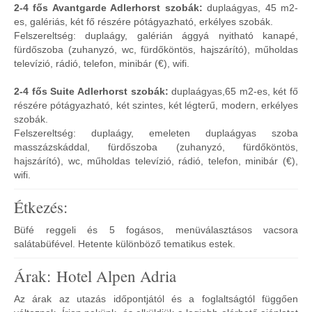
2-4 fős Avantgarde Adlerhorst szobák:
duplaágyas, 45 m2-
es, galériás, két fő részére pótágyazható, erkélyes szobák.
Felszereltség: duplaágy, galérián ággyá nyitható kanapé,
fürdőszoba (zuhanyzó, wc, fürdőköntös, hajszárító), műholdas
televízió, rádió, telefon, minibár (€), wifi.
2-4 fős Suite Adlerhorst szobák:
duplaágyas,
65 m2-es, két fő
részére pótágyazható, két szintes, két légterű, modern, erkélyes
szobák.
Felszereltség: duplaágy, emeleten duplaágyas szoba
masszázskáddal, fürdőszoba (zuhanyzó, fürdőköntös,
hajszárító), wc, műholdas televízió, rádió, telefon, minibár (€),
wifi.
Étkezés:
Büfé reggeli és 5 fogásos, menüválasztásos vacsora
salátabüfével. Hetente különböző tematikus estek.
Árak: Hotel Alpen Adria
Az árak az utazás időpontjától és a foglaltságtól függően