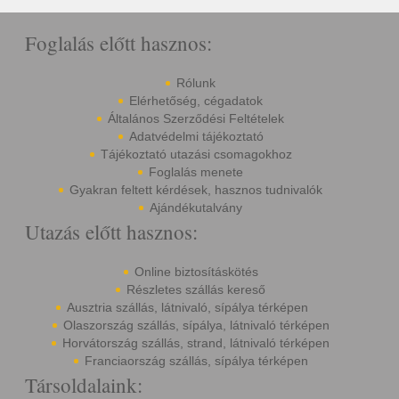
Foglalás előtt hasznos:
Rólunk
Elérhetőség, cégadatok
Általános Szerződési Feltételek
Adatvédelmi tájékoztató
Tájékoztató utazási csomagokhoz
Foglalás menete
Gyakran feltett kérdések, hasznos tudnivalók
Ajándékutalvány
Utazás előtt hasznos:
Online biztosításkötés
Részletes szállás kereső
Ausztria szállás, látnivaló, sípálya térképen
Olaszország szállás, sípálya, látnivaló térképen
Horvátország szállás, strand, látnivaló térképen
Franciaország szállás, sípálya térképen
Társoldalaink: