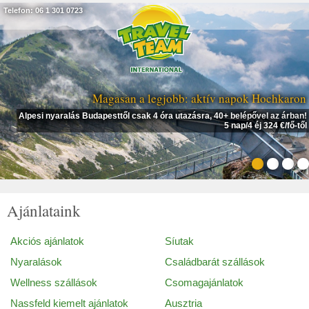
Telefon: 06 1 301 0723
Magasan a legjobb: aktív napok Hochkaron
Alpesi nyaralás Budapesttől csak 4 óra utazásra, 40+ belépővel az árban!
5 nap/4 éj 324 €/fő-től
Ajánlataink
Akciós ajánlatok
Síutak
Nyaralások
Családbarát szállások
Wellness szállások
Csomagajánlatok
Nassfeld kiemelt ajánlatok
Ausztria