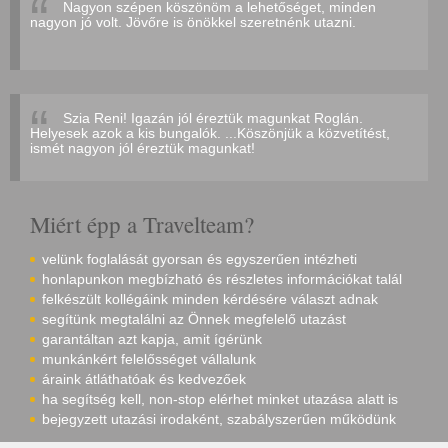
Nagyon szépen köszönöm a lehetőséget, minden
nagyon jó volt. Jövőre is önökkel szeretnénk utazni.
Szia Reni! Igazán jól éreztük magunkat Roglán.
Helyesek azok a kis bungalók. ...Köszönjük a közvetítést,
ismét nagyon jól éreztük magunkat!
Miért épp a Travelteam?
velünk foglalását gyorsan és egyszerűen intézheti
honlapunkon megbízható és részletes információkat talál
felkészült kollégáink minden kérdésére választ adnak
segítünk megtalálni az Önnek megfelelő utazást
garantáltan azt kapja, amit ígérünk
munkánkért felelősséget vállalunk
áraink átláthatóak és kedvezőek
ha segítség kell, non-stop elérhet minket utazása alatt is
bejegyzett utazási irodaként, szabályszerűen működünk