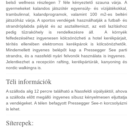
belső wellness részlegen 7 féle kényeztető szauna várja. A
gyermekeket kalandos játszótér egyensúly- és vízijátékokkal,
trambulinnal, kalandprogramok, valamint 100 m2-es beltéri
játszóház várja. A sportos vendégek használhatják a futball- és
strandröplabda pályát és az asztaliteniszt, az esti lazításhoz
pedig tűzrakóhely is rendelkezésre áll. A környék
felfedezéséhez ingyenesen kölcsönözheti a hotel kerékpárjait,
térítés ellenében elektromos kerékpárok is kölcsönözhetők.
Mindemellett ingyenes belépőt kap a Pressegger See parti
strandra, és a nassfeldi nyári felvonók használata is ingyenes.
Jelentkezhet a recepción rafting, kerékpártúrák, kanyoning és
nordic walkingra is.
Téli információk
A szálloda alig 12 percre található a Nassfeldi sípályáktól, ahova
a szálloda előtt megálló ingyenes síbusz kényelmesen eljuttatja
a vendégeket. A télen befagyott Pressegger See-n korcsolyázni
is lehet.
Síterepek: