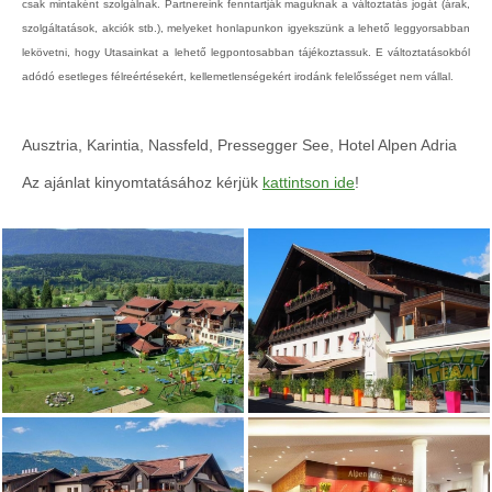
csak mintaként szolgálnak. Partnereink fenntartják maguknak a változtatás jogát (árak,
szolgáltatások, akciók stb.), melyeket honlapunkon igyekszünk a lehető leggyorsabban
lekövetni, hogy Utasainkat a lehető legpontosabban tájékoztassuk. E változtatásokból
adódó esetleges félreértésekért, kellemetlenségekért irodánk felelősséget nem vállal.
Ausztria, Karintia, Nassfeld, Pressegger See, Hotel Alpen Adria
Az ajánlat kinyomtatásához kérjük
kattintson ide
!