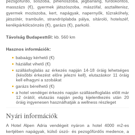
pezsgőfürdő, sószoba, pihenőszoba, jégbarlang, fürdőköntös,
masszázs (€), gyermek játszószoba, mászófal, asztalitenisz,
gyermek moziszoba, kert, napágyak, napernyők, tűzrakóhely,
játszótér, trambulin, strandröplabda pálya, sítároló, hotelszéf,
kerékpárkölcsönzés (€), garázs (€), parkoló.
Távolság Budapesttől:
kb. 560 km
Hasznos információk:
babaágy kérhető (€)
háziállat vihető (€)
szállásfoglalás az érkezés napján 14-18 óráig lehetséges
(későbbi érkezést előre jelezni kell), elutazáskor 11 óráig
kell elhagyni a szobákat
garázs bérelhető (€)
a hotel vendégei érkezés napján szálláselfoglalás előtt már
12 órától, elutazás napján pedig kijelentkezés után 20
óráig ingyenesen használhatják a wellness részleget
Nyári információk
A Hotel Alpen Adria vendégeit nyáron a hotel 4000 m2-es
kertjében napágyak, külső úszó- és pezsgőfürdős medence, a