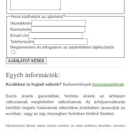
Hová küldhetjük az ajánlatot?
Vezetéknév
Keresztnév
Email cím
Telefonszám
Megismertem és elfogadom az adatvédelmi tájékoztatót:
Egyéb információk:
Korábban is foglalt nálunk?
Kedvezmények
törzsutasainknak
.
Eurós áraink garantáltak, forintos áraink az árfolyam
változásnak megfelelően változhatnak. Az árfolyamváltozás
későbbi negatív hatásainak elkerülése érdekében javasoljuk az
euróban, vagy az egy összegben forintban történő fizetést.
Ajánlatainknál látható képek minden esetben az adott szálláson készültek, azonban