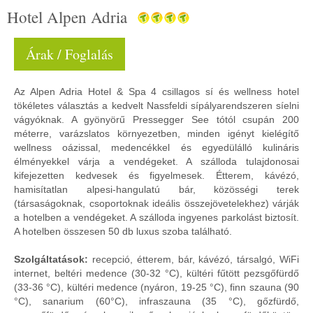
Hotel Alpen Adria
Árak / Foglalás
Az Alpen Adria Hotel & Spa 4 csillagos sí és wellness hotel
tökéletes választás a kedvelt Nassfeldi sípályarendszeren síelni
vágyóknak. A gyönyörű Pressegger See tótól csupán 200
méterre, varázslatos környezetben, minden igényt kielégítő
wellness oázissal, medencékkel és egyedülálló kulináris
élményekkel várja a vendégeket. A szálloda tulajdonosai
kifejezetten kedvesek és figyelmesek. Étterem, kávézó,
hamisítatlan alpesi-hangulatú bár, közösségi terek
(társaságoknak, csoportoknak ideális összejövetelekhez) várják
a hotelben a vendégeket. A szálloda ingyenes parkolást biztosít.
A hotelben összesen 50 db luxus szoba található.
Szolgáltatások:
recepció, étterem, bár, kávézó, társalgó, WiFi
internet, beltéri medence (30-32 °C), kültéri fűtött pezsgőfürdő
(33-36 °C), kültéri medence (nyáron, 19-25 °C), finn szauna (90
°C), sanarium (60°C), infraszauna (35 °C), gőzfürdő,