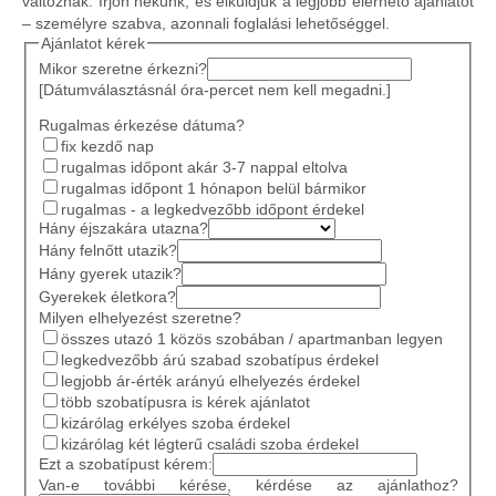
változnak. Írjon nekünk, és elküldjük a legjobb elérhető ajánlatot
– személyre szabva, azonnali foglalási lehetőséggel.
Ajánlatot kérek
Mikor szeretne érkezni?
[Dátumválasztásnál óra-percet nem kell megadni.]
Rugalmas érkezése dátuma?
fix kezdő nap
rugalmas időpont akár 3-7 nappal eltolva
rugalmas időpont 1 hónapon belül bármikor
rugalmas - a legkedvezőbb időpont érdekel
Hány éjszakára utazna?
Hány felnőtt utazik?
Hány gyerek utazik?
Gyerekek életkora?
Milyen elhelyezést szeretne?
összes utazó 1 közös szobában / apartmanban legyen
legkedvezőbb árú szabad szobatípus érdekel
legjobb ár-érték arányú elhelyezés érdekel
több szobatípusra is kérek ajánlatot
kizárólag erkélyes szoba érdekel
kizárólag két légterű családi szoba érdekel
Ezt a szobatípust kérem:
Van-e további kérése, kérdése az ajánlathoz?