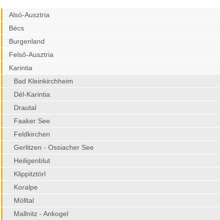
Alsó-Ausztria
Bécs
Burgenland
Felső-Ausztria
Karintia
Bad Kleinkirchheim
Dél-Karintia
Drautal
Faaker See
Feldkirchen
Gerlitzen - Ossiacher See
Heiligenblut
Klippitztörl
Koralpe
Mölltal
Mallnitz - Ankogel