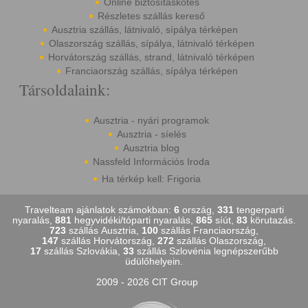
Online biztosításkötés
Részletes szállás kereső
Ausztria szállás, látnivaló, sípálya térképen
Olaszország szállás, sípálya, látnivaló térképen
Horvátország szállás, strand, látnivaló térképen
Franciaország szállás, sípálya térképen
Társoldalaink:
Ausztria - nyári programok
Ausztria - síelés
Ausztria blog
Nassfeld Információs Iroda
Ha térkép kell: Frigoria
Travelteam ajánlatok számokban:
6
ország,
331
tengerparti
nyaralás,
881
hegyvidéki/tóparti nyaralás,
865
síút,
83
körutazás.
723
szállás Ausztria,
100
szállás Franciaország,
147
szállás Horvátország,
272
szállás Olaszország,
17
szállás Szlovákia,
33
szállás Szlovénia legnépszerűbb
üdülőhelyein.
2009 - 2026 CIT Group