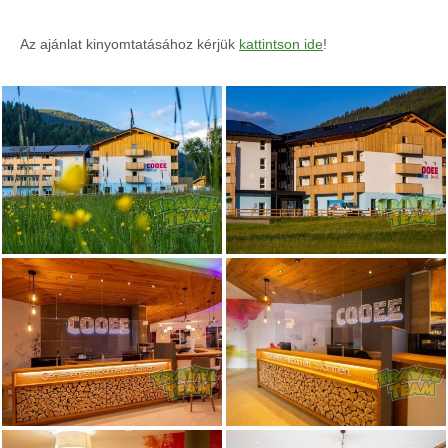
Az ajánlat kinyomtatásához kérjük
kattintson ide
!