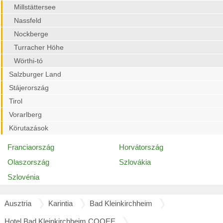
Millstättersee
Nassfeld
Nockberge
Turracher Höhe
Wörthi-tó
Salzburger Land
Stájerország
Tirol
Vorarlberg
Körutazások
Franciaország
Horvátország
Olaszország
Szlovákia
Szlovénia
Ausztria
Karintia
Bad Kleinkirchheim
Hotel Bad Kleinkirchheim COOEE