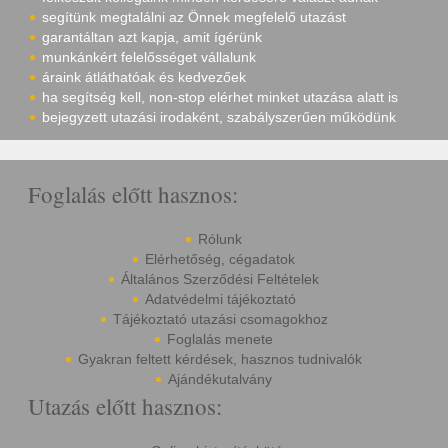
segítünk megtalálni az Önnek megfelelő utazást
garantáltan azt kapja, amit ígérünk
munkánkért felelősséget vállalunk
áraink átláthatóak és kedvezőek
ha segítség kell, non-stop elérhet minket utazása alatt is
bejegyzett utazási irodaként, szabályszerűen működünk
Foglalás előtt hasznos:
Rólunk
Elérhetőség, cégadatok
Általános Szerződési Feltételek
Adatvédelmi tájékoztató
Tájékoztató utazási csomagokhoz
Foglalás menete
Gyakran feltett kérdések, hasznos tudnivalók
Ajándékutalvány
Utazás előtt hasznos: