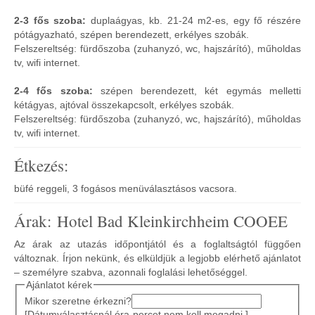
2-3 fős szoba:
duplaágyas, kb. 21-24 m2-es, egy fő részére
pótágyazható, szépen berendezett, erkélyes szobák.
Felszereltség: fürdőszoba (zuhanyzó, wc, hajszárító), műholdas
tv, wifi internet.
2-4 fős szoba:
szépen berendezett, két egymás melletti
kétágyas, ajtóval összekapcsolt, erkélyes szobák.
Felszereltség: fürdőszoba (zuhanyzó, wc, hajszárító), műholdas
tv, wifi internet.
Étkezés:
büfé reggeli, 3 fogásos menüválasztásos vacsora.
Árak: Hotel Bad Kleinkirchheim COOEE
Az árak az utazás időpontjától és a foglaltságtól függően
változnak. Írjon nekünk, és elküldjük a legjobb elérhető ajánlatot
– személyre szabva, azonnali foglalási lehetőséggel.
Ajánlatot kérek
Mikor szeretne érkezni?
[Dátumválasztásnál óra-percet nem kell megadni.]