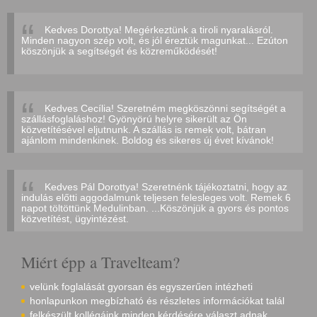
Kedves Dorottya! Megérkeztünk a tiroli nyaralásról.
Minden nagyon szép volt, és jól éreztük magunkat... Ezúton
köszönjük a segítségét és közreműködését!
Kedves Cecília! Szeretném megköszönni segítségét a
szállásfoglaláshoz! Gyönyörú helyre sikerült az Ön
közvetítésével eljutnunk. A szállás is remek volt, bátran
ajánlom mindenkinek. Boldog és sikeres új évet kívánok!
Kedves Pál Dorottya! Szeretnénk tájékoztatni, hogy az
indulás előtti aggodalmunk teljesen felesleges volt. Remek 6
napot töltöttünk Medulinban. ...Köszönjük a gyors és pontos
közvetítést, ügyintézést.
Miért épp a Travelteam?
velünk foglalását gyorsan és egyszerűen intézheti
honlapunkon megbízható és részletes információkat talál
felkészült kollégáink minden kérdésére választ adnak