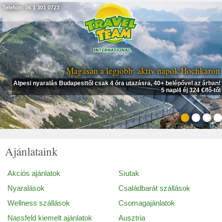
Telefon: 06 1 301 0723
Magasan a legjobb: aktív napok Hochkaron
Alpesi nyaralás Budapesttől csak 4 óra utazásra, 40+ belépővel az árban!
5 nap/4 éj 324 €/fő-től
Ajánlataink
Akciós ajánlatok
Síutak
Nyaralások
Családbarát szállások
Wellness szállások
Csomagajánlatok
Nassfeld kiemelt ajánlatok
Ausztria