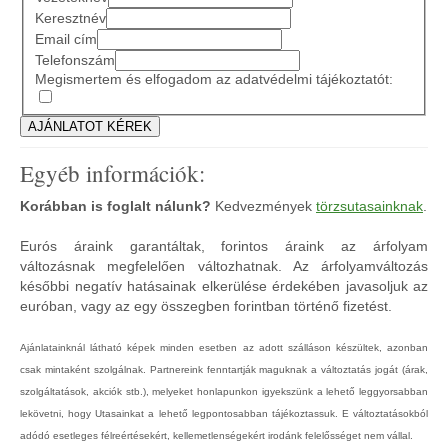
Keresztnév
Email cím
Telefonszám
Megismertem és elfogadom az adatvédelmi tájékoztatót:
Egyéb információk:
Korábban is foglalt nálunk?
Kedvezmények
törzsutasainknak
.
Eurós áraink garantáltak, forintos áraink az árfolyam
változásnak megfelelően változhatnak. Az árfolyamváltozás
későbbi negatív hatásainak elkerülése érdekében javasoljuk az
euróban, vagy az egy összegben forintban történő fizetést.
Ajánlatainknál látható képek minden esetben az adott szálláson készültek, azonban
csak mintaként szolgálnak. Partnereink fenntartják maguknak a változtatás jogát (árak,
szolgáltatások, akciók stb.), melyeket honlapunkon igyekszünk a lehető leggyorsabban
lekövetni, hogy Utasainkat a lehető legpontosabban tájékoztassuk. E változtatásokból
adódó esetleges félreértésekért, kellemetlenségekért irodánk felelősséget nem vállal.