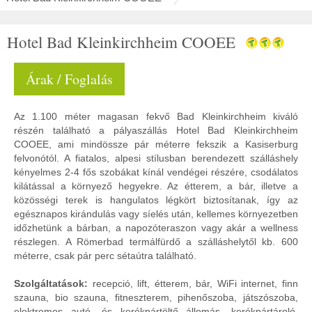
Hotel Bad Kleinkirchheim COOEE
Árak / Foglalás
Az 1.100 méter magasan fekvő Bad Kleinkirchheim kiváló
részén található a pályaszállás Hotel Bad Kleinkirchheim
COOEE, ami mindössze pár méterre fekszik a Kasiserburg
felvonótól. A fiatalos, alpesi stílusban berendezett szálláshely
kényelmes 2-4 fős szobákat kínál vendégei részére, csodálatos
kilátással a környező hegyekre. Az étterem, a bár, illetve a
közösségi terek is hangulatos légkört biztosítanak, így az
egésznapos kirándulás vagy síelés után, kellemes környezetben
időzhetünk a bárban, a napozóteraszon vagy akár a wellness
részlegen. A Römerbad termálfürdő a szálláshelytől kb. 600
méterre, csak pár perc sétaútra található.
Szolgáltatások:
recepció, lift, étterem, bár, WiFi internet, finn
szauna, bio szauna, fitneszterem, pihenőszoba, játszószoba,
elektromos autó- és kerékpártöltő állomás, kerékpártároló,