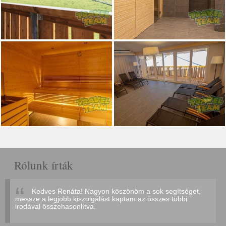
Rólunk írták
Kedves Renáta! Nagyon köszönöm a sok segítséget,
messze a legjobb kiszolgálást kaptam az összes többi
irodával összehasonlítva.