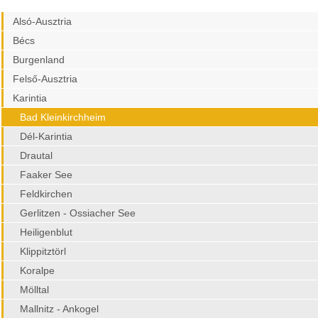
Alsó-Ausztria
Bécs
Burgenland
Felső-Ausztria
Karintia
Bad Kleinkirchheim
Dél-Karintia
Drautal
Faaker See
Feldkirchen
Gerlitzen - Ossiacher See
Heiligenblut
Klippitztörl
Koralpe
Mölltal
Mallnitz - Ankogel