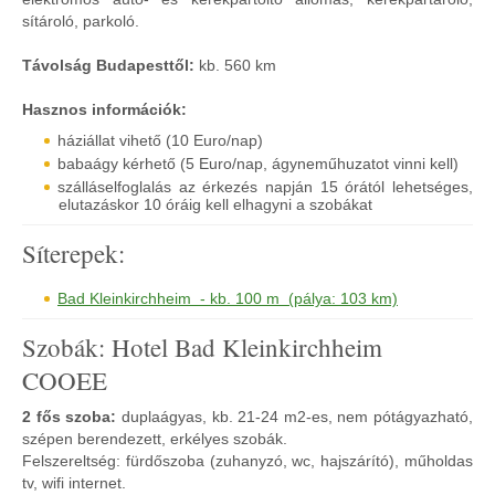
sítároló, parkoló.
Távolság Budapesttől:
kb. 560 km
Hasznos információk:
háziállat vihető (10 Euro/nap)
babaágy kérhető (5 Euro/nap, ágyneműhuzatot vinni kell)
szálláselfoglalás az érkezés napján 15 órától lehetséges,
elutazáskor 10 óráig kell elhagyni a szobákat
Síterepek:
Bad Kleinkirchheim - kb. 100 m (pálya: 103 km)
Szobák: Hotel Bad Kleinkirchheim
COOEE
2 fős szoba:
duplaágyas, kb. 21-24 m2-es, nem pótágyazható,
szépen berendezett, erkélyes szobák.
Felszereltség: fürdőszoba (zuhanyzó, wc, hajszárító), műholdas
tv, wifi internet.