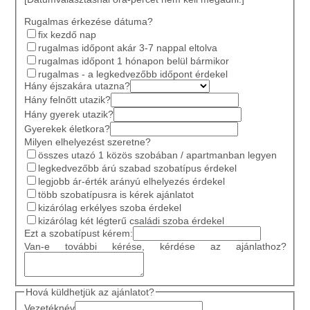
Rugalmas érkezése dátuma?
fix kezdő nap
rugalmas időpont akár 3-7 nappal eltolva
rugalmas időpont 1 hónapon belül bármikor
rugalmas - a legkedvezőbb időpont érdekel
Hány éjszakára utazna?
Hány felnőtt utazik?
Hány gyerek utazik?
Gyerekek életkora?
Milyen elhelyezést szeretne?
összes utazó 1 közös szobában / apartmanban legyen
legkedvezőbb árú szabad szobatípus érdekel
legjobb ár-érték arányú elhelyezés érdekel
több szobatípusra is kérek ajánlatot
kizárólag erkélyes szoba érdekel
kizárólag két légterű családi szoba érdekel
Ezt a szobatípust kérem:
Van-e további kérése, kérdése az ajánlathoz?
Hová küldhetjük az ajánlatot?
Vezetéknév