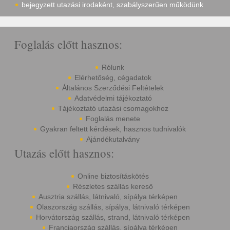
bejegyzett utazási irodaként, szabályszerűen működünk
Foglalás előtt hasznos:
Rólunk
Elérhetőség, cégadatok
Általános Szerződési Feltételek
Adatvédelmi tájékoztató
Tájékoztató utazási csomagokhoz
Foglalás menete
Gyakran feltett kérdések, hasznos tudnivalók
Ajándékutalvány
Utazás előtt hasznos:
Online biztosításkötés
Részletes szállás kereső
Ausztria szállás, látnivaló, sípálya térképen
Olaszország szállás, sípálya, látnivaló térképen
Horvátország szállás, strand, látnivaló térképen
Franciaország szállás, sípálya térképen