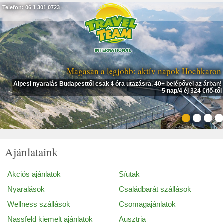
Telefon: 06 1 301 0723
Magasan a legjobb: aktív napok Hochkaron
Alpesi nyaralás Budapesttől csak 4 óra utazásra, 40+ belépővel az árban!
5 nap/4 éj 324 €/fő-től
Ajánlataink
Akciós ajánlatok
Síutak
Nyaralások
Családbarát szállások
Wellness szállások
Csomagajánlatok
Nassfeld kiemelt ajánlatok
Ausztria