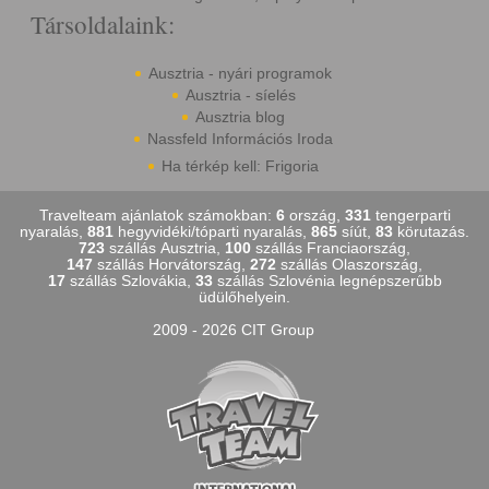
Társoldalaink:
Ausztria - nyári programok
Ausztria - síelés
Ausztria blog
Nassfeld Információs Iroda
Ha térkép kell: Frigoria
Travelteam ajánlatok számokban:
6
ország,
331
tengerparti
nyaralás,
881
hegyvidéki/tóparti nyaralás,
865
síút,
83
körutazás.
723
szállás Ausztria,
100
szállás Franciaország,
147
szállás Horvátország,
272
szállás Olaszország,
17
szállás Szlovákia,
33
szállás Szlovénia legnépszerűbb
üdülőhelyein.
2009 - 2026 CIT Group