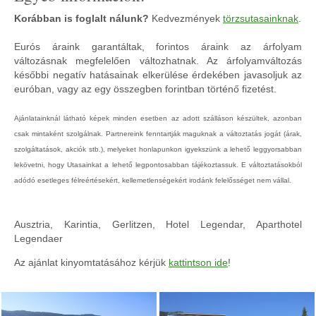
Korábban is foglalt nálunk?
Kedvezmények
törzsutasainknak
.
Eurós áraink garantáltak, forintos áraink az árfolyam
változásnak megfelelően változhatnak. Az árfolyamváltozás
későbbi negatív hatásainak elkerülése érdekében javasoljuk az
euróban, vagy az egy összegben forintban történő fizetést.
Ajánlatainknál látható képek minden esetben az adott szálláson készültek, azonban
csak mintaként szolgálnak. Partnereink fenntartják maguknak a változtatás jogát (árak,
szolgáltatások, akciók stb.), melyeket honlapunkon igyekszünk a lehető leggyorsabban
lekövetni, hogy Utasainkat a lehető legpontosabban tájékoztassuk. E változtatásokból
adódó esetleges félreértésekért, kellemetlenségekért irodánk felelősséget nem vállal.
Ausztria, Karintia, Gerlitzen, Hotel Legendar, Aparthotel
Legendaer
Az ajánlat kinyomtatásához kérjük
kattintson ide
!