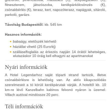
fitneszterem, játszószoba, kerékpárkölcsönzés (€),
csónakbérlés (€), terasz, kert, napozóterasz, napágyak, sítároló,
parkoló, garázs.
Távolság Budapesttől:
kb. 545 km
Hasznos információk:
babaágy, etetőszék kérhető
háziállat vihető (25 Euro/éj)
szálláselfoglalás az érkezés napján 14 órától lehetséges,
elutazáskor 10 óráig kell elhagyni az apartmanokat
Nyári információk
A Hotel Legendarhoz saját tóparti strand tartozik, illetve
csónakbérlésre is lehetőség van. Az aktív kikapcsolódás
szerelmeseit a tó körüli kerékpárutak várják. A hoteltől kb. 10
km-re lévő Kanzelbahn kabinos felvonó nyáron is üzemel.
Villach autóval mindössze 20 perc.
Téli információk