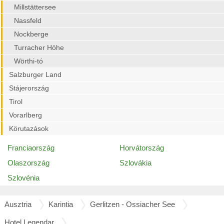
Millstättersee
Nassfeld
Nockberge
Turracher Höhe
Wörthi-tó
Salzburger Land
Stájerország
Tirol
Vorarlberg
Körutazások
Franciaország
Horvátország
Olaszország
Szlovákia
Szlovénia
Ausztria
Karintia
Gerlitzen - Ossiacher See
Hotel Legendar