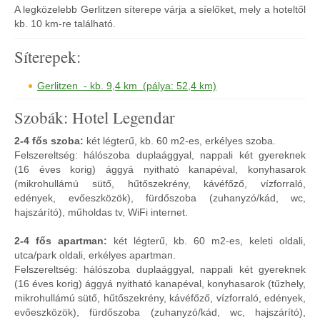
A legközelebb Gerlitzen síterepe várja a síelőket, mely a hoteltől
kb. 10 km-re található.
Síterepek:
Gerlitzen - kb. 9,4 km (pálya: 52,4 km)
Szobák: Hotel Legendar
2-4 fős szoba:
két légterű, kb. 60 m2-es, erkélyes szoba.
Felszereltség: hálószoba duplaággyal, nappali két gyereknek
(16 éves korig) ággyá nyitható kanapéval, konyhasarok
(mikrohullámú sütő, hűtőszekrény, kávéfőző, vízforraló,
edények, evőeszközök), fürdőszoba (zuhanyzó/kád, wc,
hajszárító), műholdas tv, WiFi internet.
2-4 fős apartman:
két légterű, kb. 60 m2-es, keleti oldali,
utca/park oldali, erkélyes apartman.
Felszereltség: hálószoba duplaággyal, nappali két gyereknek
(16 éves korig) ággyá nyitható kanapéval, konyhasarok (tűzhely,
mikrohullámú sütő, hűtőszekrény, kávéfőző, vízforraló, edények,
evőeszközök), fürdőszoba (zuhanyzó/kád, wc, hajszárító),