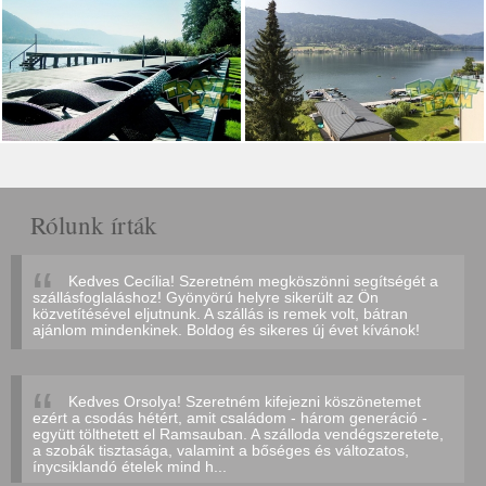
Rólunk írták
Kedves Cecília! Szeretném megköszönni segítségét a
szállásfoglaláshoz! Gyönyörú helyre sikerült az Ön
közvetítésével eljutnunk. A szállás is remek volt, bátran
ajánlom mindenkinek. Boldog és sikeres új évet kívánok!
Kedves Orsolya! Szeretném kifejezni köszönetemet
ezért a csodás hétért, amit családom - három generáció -
együtt tölthetett el Ramsauban. A szálloda vendégszeretete,
a szobák tisztasága, valamint a bőséges és változatos,
ínycsiklandó ételek mind h...