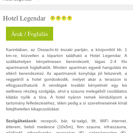
Hotel Legendar
Árak / Foglalás
Karintiában, az Ossiachi-tó északi partján, a központtól kb. 1
km-re, közvetlen a tóparton található a Hotel Legendar. A
szálláshelyen kényelmesen berendezett, tágas 2-4 fős
apartmanok foglalhatók. Minden apartman egyedi hangulatú és
eltérő berendezésű. Az apartmanok konyhája jól felszerelt, a
reggeliről a hotel gondoskodik, melyet akár a teraszon is
elfogyaszthatunk. A vendégek további kényelmét egy kis
wellness részleg szolgálja, ahol a szauna melegéből csodálatos
kilátás nyílik a tóra. A hotel nyáron remek kiindulópont a
tartomány felfedezéséhez, télen pedig a sí szerelmeseinek kínál
felejthetetlen kikapcsolódást.
Szolgáltatások:
recepció, bár, társalgó, lift, WiFi internet,
étterem, belső medence (10x5m), finn szauna, infraszauna,
gőzfürdő, pihenőszoba, masszázs (€), szépségszalon (€),