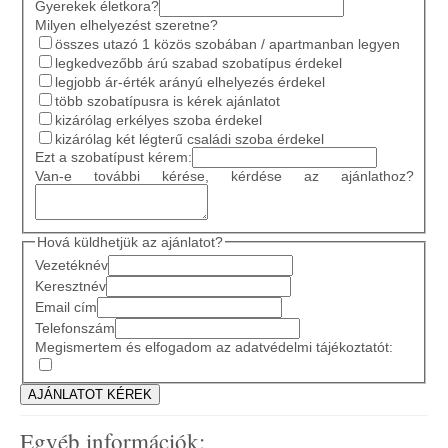
Gyerekek életkora?
Milyen elhelyezést szeretne?
összes utazó 1 közös szobában / apartmanban legyen
legkedvezőbb árú szabad szobatípus érdekel
legjobb ár-érték arányú elhelyezés érdekel
több szobatípusra is kérek ajánlatot
kizárólag erkélyes szoba érdekel
kizárólag két légterű családi szoba érdekel
Ezt a szobatípust kérem:
Van-e további kérése, kérdése az ajánlathoz?
Hová küldhetjük az ajánlatot?
Vezetéknév
Keresztnév
Email cím
Telefonszám
Megismertem és elfogadom az adatvédelmi tájékoztatót:
Egyéb információk: