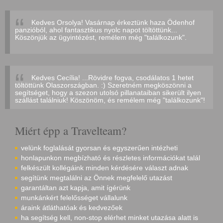
Kedves Orsolya! Vasárnap érkeztünk haza Ödenhof
panzióból, ahol fantasztikus nyolc napot töltöttünk...
Köszönjük az ügyintézést, remélem még "találkozunk".
Kedves Cecília! ...Rövidre fogva, csodálatos 1 hetet
töltöttünk Olaszországban. :) Szeretném megköszönni a
segítséget, hogy a szezon utolsó pillanataiban sikerült ilyen
szállást találniuk! Köszönöm, és remélem még "találkozunk"!
Miért épp a Travelteam?
velünk foglalását gyorsan és egyszerűen intézheti
honlapunkon megbízható és részletes információkat talál
felkészült kollégáink minden kérdésére választ adnak
segítünk megtalálni az Önnek megfelelő utazást
garantáltan azt kapja, amit ígérünk
munkánkért felelősséget vállalunk
áraink átláthatóak és kedvezőek
ha segítség kell, non-stop elérhet minket utazása alatt is