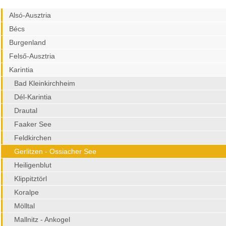
Alsó-Ausztria
Bécs
Burgenland
Felső-Ausztria
Karintia
Bad Kleinkirchheim
Dél-Karintia
Drautal
Faaker See
Feldkirchen
Gerlitzen - Ossiacher See
Heiligenblut
Klippitztörl
Koralpe
Mölltal
Mallnitz - Ankogel