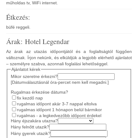
műholdas tv, WiFi internet.
Étkezés:
büfé reggeli.
Árak: Hotel Legendar
Az árak az utazás időpontjától és a foglaltságtól függően
változnak. Írjon nekünk, és elküldjük a legjobb elérhető ajánlatot
– személyre szabva, azonnali foglalási lehetőséggel.
Ajánlatot kérek
Mikor szeretne érkezni?
[Dátumválasztásnál óra-percet nem kell megadni.]
Rugalmas érkezése dátuma?
fix kezdő nap
rugalmas időpont akár 3-7 nappal eltolva
rugalmas időpont 1 hónapon belül bármikor
rugalmas - a legkedvezőbb időpont érdekel
Hány éjszakára utazna?
Hány felnőtt utazik?
Hány gyerek utazik?