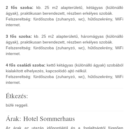
2 fős szoba:
kb. 25 m2 alapterületű, kétágyas (különálló
ágyak), praktikusan berendezett, részben erkélyes szobák.
Felszereltség: fürdőszoba (zuhanyzó, wc), hűtőszekrény, WiFi
internet.
3 fős szoba:
kb. 25 m2 alapterületű, háromágyas (különálló
ágyak), praktikusan berendezett, részben erkélyes szobák.
Felszereltség: fürdőszoba (zuhanyzó, wc), hűtőszekrény, WiFi
internet.
4 fős családi szoba:
kettő kétágyas (különálló ágyak) szobából
kialakított elhelyezés, kapcsolódó ajtó nélkül.
Felszereltség: fürdőszoba (zuhanyzó, wc), hűtőszekrény, WiFi
internet.
Étkezés:
büfé reggeli.
Árak: Hotel Sommerhaus
Az árak az utazás időpontjától és a foglaltságtól függően