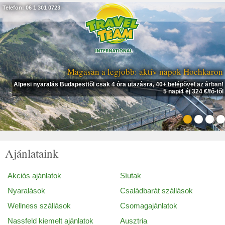
Telefon: 06 1 301 0723
Magasan a legjobb: aktív napok Hochkaron
Alpesi nyaralás Budapesttől csak 4 óra utazásra, 40+ belépővel az árban!
5 nap/4 éj 324 €/fő-től
Ajánlataink
Akciós ajánlatok
Síutak
Nyaralások
Családbarát szállások
Wellness szállások
Csomagajánlatok
Nassfeld kiemelt ajánlatok
Ausztria