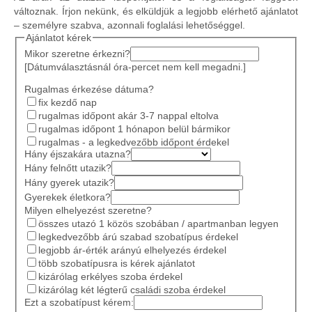
változnak. Írjon nekünk, és elküldjük a legjobb elérhető ajánlatot
– személyre szabva, azonnali foglalási lehetőséggel.
Ajánlatot kérek
Mikor szeretne érkezni?
[Dátumválasztásnál óra-percet nem kell megadni.]
Rugalmas érkezése dátuma?
fix kezdő nap
rugalmas időpont akár 3-7 nappal eltolva
rugalmas időpont 1 hónapon belül bármikor
rugalmas - a legkedvezőbb időpont érdekel
Hány éjszakára utazna?
Hány felnőtt utazik?
Hány gyerek utazik?
Gyerekek életkora?
Milyen elhelyezést szeretne?
összes utazó 1 közös szobában / apartmanban legyen
legkedvezőbb árú szabad szobatípus érdekel
legjobb ár-érték arányú elhelyezés érdekel
több szobatípusra is kérek ajánlatot
kizárólag erkélyes szoba érdekel
kizárólag két légterű családi szoba érdekel
Ezt a szobatípust kérem: