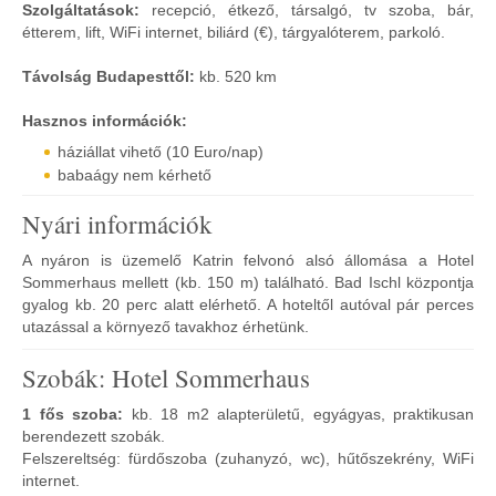
Szolgáltatások:
recepció, étkező, társalgó, tv szoba, bár,
étterem, lift, WiFi internet, biliárd (€), tárgyalóterem, parkoló.
Távolság Budapesttől:
kb. 520 km
Hasznos információk:
háziállat vihető (10 Euro/nap)
babaágy nem kérhető
Nyári információk
A nyáron is üzemelő Katrin felvonó alsó állomása a Hotel
Sommerhaus mellett (kb. 150 m) található. Bad Ischl központja
gyalog kb. 20 perc alatt elérhető. A hoteltől autóval pár perces
utazással a környező tavakhoz érhetünk.
Szobák: Hotel Sommerhaus
1 fős szoba:
kb. 18 m2 alapterületű, egyágyas, praktikusan
berendezett szobák.
Felszereltség: fürdőszoba (zuhanyzó, wc), hűtőszekrény, WiFi
internet.