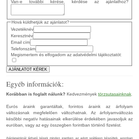
Van-e további kérése, kérdése az ajánlathoz?
Hová küldhetjük az ajánlatot?
Vezetéknév
Keresztnév
Email cím
Telefonszám
Megismertem és elfogadom az adatvédelmi tájékoztatót:
Egyéb információk:
Korábban is foglalt nálunk?
Kedvezmények
törzsutasainknak
.
Eurós áraink garantáltak, forintos áraink az árfolyam
változásnak megfelelően változhatnak. Az árfolyamváltozás
későbbi negatív hatásainak elkerülése érdekében javasoljuk az
euróban, vagy az egy összegben forintban történő fizetést.
Ajánlatainknál látható képek minden esetben az adott szálláson készültek, azonban