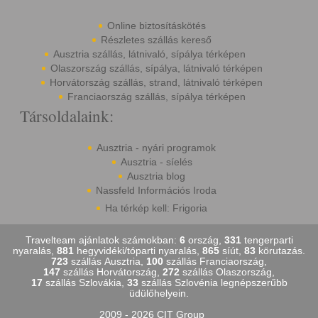
Online biztosításkötés
Részletes szállás kereső
Ausztria szállás, látnivaló, sípálya térképen
Olaszország szállás, sípálya, látnivaló térképen
Horvátország szállás, strand, látnivaló térképen
Franciaország szállás, sípálya térképen
Társoldalaink:
Ausztria - nyári programok
Ausztria - síelés
Ausztria blog
Nassfeld Információs Iroda
Ha térkép kell: Frigoria
Travelteam ajánlatok számokban:
6
ország,
331
tengerparti
nyaralás,
881
hegyvidéki/tóparti nyaralás,
865
síút,
83
körutazás.
723
szállás Ausztria,
100
szállás Franciaország,
147
szállás Horvátország,
272
szállás Olaszország,
17
szállás Szlovákia,
33
szállás Szlovénia legnépszerűbb
üdülőhelyein.
2009 - 2026 CIT Group