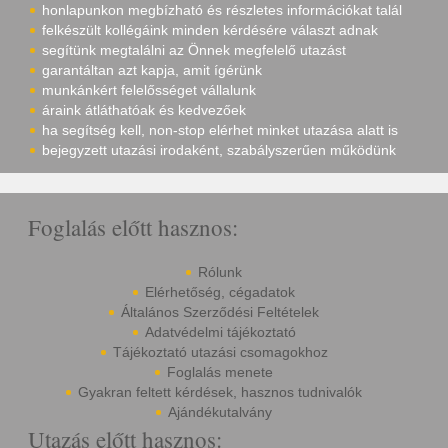
honlapunkon megbízható és részletes információkat talál
felkészült kollégáink minden kérdésére választ adnak
segítünk megtalálni az Önnek megfelelő utazást
garantáltan azt kapja, amit ígérünk
munkánkért felelősséget vállalunk
áraink átláthatóak és kedvezőek
ha segítség kell, non-stop elérhet minket utazása alatt is
bejegyzett utazási irodaként, szabályszerűen működünk
Foglalás előtt hasznos:
Rólunk
Elérhetőség, cégadatok
Általános Szerződési Feltételek
Adatvédelmi tájékoztató
Tájékoztató utazási csomagokhoz
Foglalás menete
Gyakran feltett kérdések, hasznos tudnivalók
Ajándékutalvány
Utazás előtt hasznos: