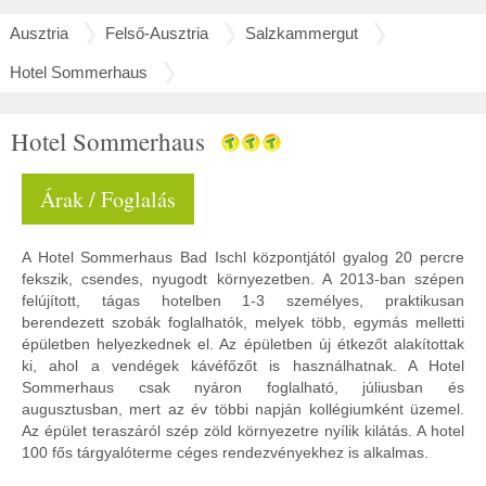
Ausztria
Felső-Ausztria
Salzkammergut
Hotel Sommerhaus
Hotel Sommerhaus
Árak / Foglalás
A Hotel Sommerhaus Bad Ischl központjától gyalog 20 percre
fekszik, csendes, nyugodt környezetben. A 2013-ban szépen
felújított, tágas hotelben 1-3 személyes, praktikusan
berendezett szobák foglalhatók, melyek több, egymás melletti
épületben helyezkednek el. Az épületben új étkezőt alakítottak
ki, ahol a vendégek kávéfőzőt is használhatnak. A Hotel
Sommerhaus csak nyáron foglalható, júliusban és
augusztusban, mert az év többi napján kollégiumként üzemel.
Az épület teraszáról szép zöld környezetre nyílik kilátás. A hotel
100 fős tárgyalóterme céges rendezvényekhez is alkalmas.