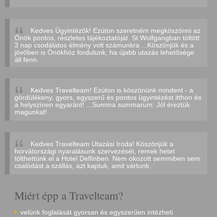
Kedves Ügyintézők! Ezúton szeretném megköszönni az
Önök pontos, részletes tájékoztatóját. St.Wolfgangban töltött
3 nap csodálatos élmény volt számunkra ...Köszönjük és a
jövőben is Önökhöz fordulunk, ha újabb utazás lehetősége
áll fenn.
Kedves Travelteam! Ezúton is köszönünk mindent - a
gördülékeny, gyors, egyszerű és pontos ügyintézést itthon és
a helyszínen egyaránt! ...Summa summarum: Jól éreztük
magunkat!
Kedves Travelteam Utazási Iroda! Köszönjük a
horvátországi nyaralásunk szervezését, remek hetet
tölthettünk el a Hotel Delfinben. Nem okozott semmiben sem
csalódást a szállás, azt kaptuk, amit vártunk.
Miért épp a Travelteam?
velünk foglalását gyorsan és egyszerűen intézheti