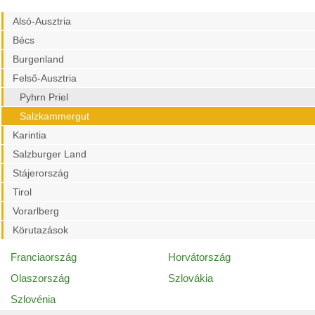
Alsó-Ausztria
Bécs
Burgenland
Felső-Ausztria
Pyhrn Priel
Salzkammergut
Karintia
Salzburger Land
Stájerország
Tirol
Vorarlberg
Körutazások
Franciaország
Horvátország
Olaszország
Szlovákia
Szlovénia