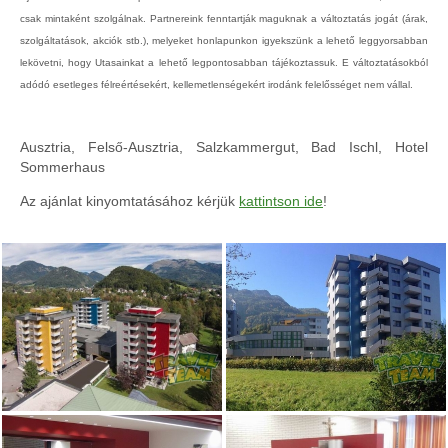
csak mintaként szolgálnak. Partnereink fenntartják maguknak a változtatás jogát (árak,
szolgáltatások, akciók stb.), melyeket honlapunkon igyekszünk a lehető leggyorsabban
lekövetni, hogy Utasainkat a lehető legpontosabban tájékoztassuk. E változtatásokból
adódó esetleges félreértésekért, kellemetlenségekért irodánk felelősséget nem vállal.
Ausztria, Felső-Ausztria, Salzkammergut, Bad Ischl, Hotel
Sommerhaus
Az ajánlat kinyomtatásához kérjük
kattintson ide
!