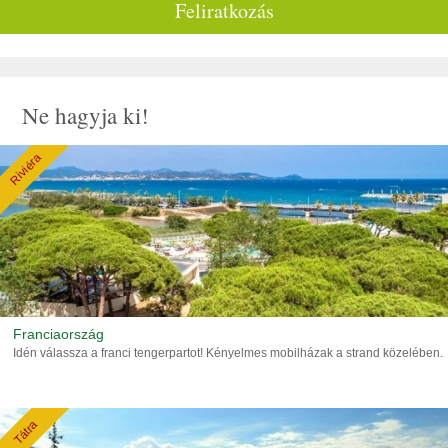
Feliratkozás
Ne hagyja ki!
Riviéra
Franciaország
Idén válassza a franci tengerpartot! Kényelmes mobilházak a strand közelében.
Tátra