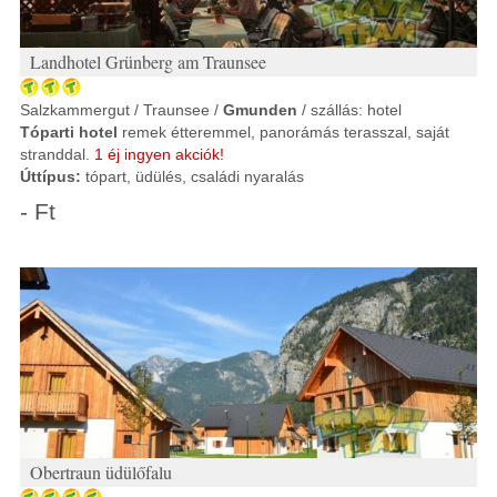
Landhotel Grünberg am Traunsee
Salzkammergut / Traunsee /
Gmunden
/ szállás: hotel
Tóparti hotel
remek étteremmel, panorámás terasszal, saját
stranddal.
1 éj ingyen akciók!
Úttípus:
tópart, üdülés, családi nyaralás
- Ft
Obertraun üdülőfalu