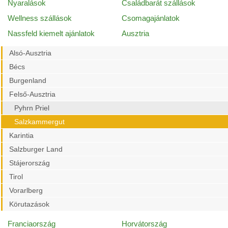
Nyaralások
Családbarát szállások
Wellness szállások
Csomagajánlatok
Nassfeld kiemelt ajánlatok
Ausztria
Alsó-Ausztria
Bécs
Burgenland
Felső-Ausztria
Pyhrn Priel
Salzkammergut
Karintia
Salzburger Land
Stájerország
Tirol
Vorarlberg
Körutazások
Franciaország
Horvátország