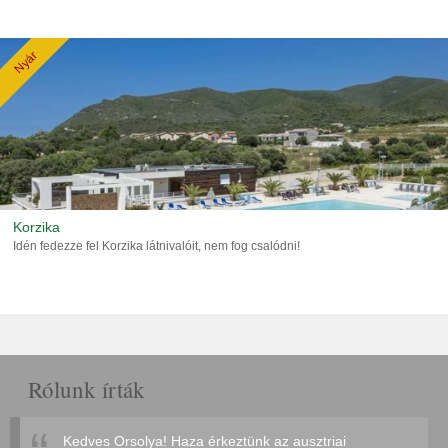
Nyár
Korzika
Idén fedezze fel Korzika látnivalóit, nem fog csalódni!
Rólunk írták
Kedves Orsolya! Haza érkeztünk az ausztriai