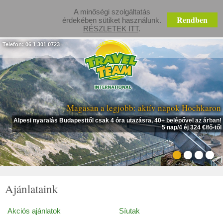
A minőségi szolgáltatás
Rendben
érdekében sütiket használunk.
RÉSZLETEK ITT
.
Telefon: 06 1 301 0723
Magasan a legjobb: aktív napok Hochkaron
Alpesi nyaralás Budapesttől csak 4 óra utazásra, 40+ belépővel az árban!
5 nap/4 éj 324 €/fő-től
Ajánlataink
Akciós ajánlatok
Síutak