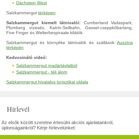
Dachstein West
Salzkammergut
térképen
Salzkammergut kiemelt látnivalói:
Cumberland Vadaspark,
Plomberg vízesés, Katrin-Seilbahn, Gassel-cseppkőbarlang,
Five Finger és Welterbespiraale kilátók.
Salzkammergut és környéke látnivalók és szállások
Ausztria
térképén
Kedvcsináló videó:
Salzkammergut madártávlatból
Salzkammergut - téli álom
Salzkammergut hivatalos turisztikai oldala
Hírlevél
Az elsők között szeretne értesülni akciós ajánlatainkról,
újdonságainkról? Kérje hírlevelünket: