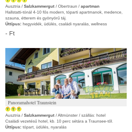
Ausztria /
Salzkammergut
/ Obertraun /
apartman
Hallstatti-tónál 4-10 fős modern, tóparti apartmanok, medence,
szauna, étterem és gyönyörű táj.
Úttípus:
hegyvidék, üdülés, családi nyaralás, wellness
- Ft
Panoramahotel Traunstein
Ausztria /
Salzkammergut
/ Altmünster / szállás: hotel
Családi vezetésű hotel, kb. 10 perc sétára a Traunsee-től.
Úttípus:
tópart, üdülés, nyaralás