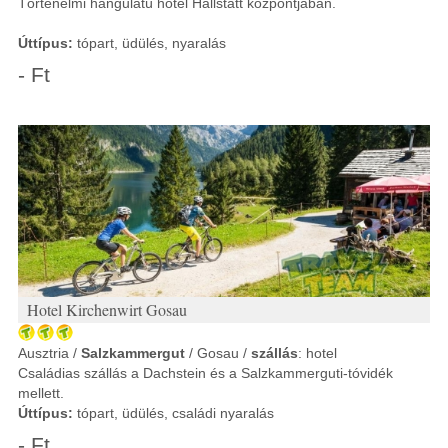
Történelmi hangulatú hotel Hallstatt központjában.
Úttípus:
tópart, üdülés, nyaralás
- Ft
Hotel Kirchenwirt Gosau
Ausztria /
Salzkammergut
/ Gosau /
szállás
: hotel
Családias szállás a Dachstein és a Salzkammerguti-tóvidék
mellett.
Úttípus:
tópart, üdülés, családi nyaralás
- Ft