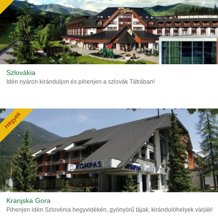
Szlovákia
Idén nyáron kiránduljon és pihenjen a szlovák Tátrában!
Hegyek
Kranjska Gora
Pihenjen idén Szlovénia hegyvidékén, gyönyörű tájak, kirándulóhelyek várják!