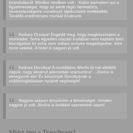
kirándulásról. Minden rendben volt... Külön kiemelem azt a
figyelmességet, hogy az adott régió látnivalóira,
nevezetességeire vonatkozó tájékoztatót mellékelték.
További eredményes munkát kívánunk.
Kedves Orsolya! Engedd meg, hogy megköszönjem a
munkádat. Soha egyetlen utazási irodában nem kaptam ilyen
kiszolgálást és soha nem voltam ennyire megelégedve, mint
most veletek. A hotel is nagyon jó volt.
Kedves Dorottya! A csodálatos Wörthi tó-nál eltöltött
napok, nagy élményt jelentettek számunkra! ...Jövőre is
elmegyünk ide! És köszönjük Dorottyának a
szállásfoglalásban nyújtott segítségét!
Nagyon szépen köszönöm a lehetőséget, minden
nagyon jó volt. Jövőre is önökkel szeretnénk utazni.
Miért épp a Travelteam?