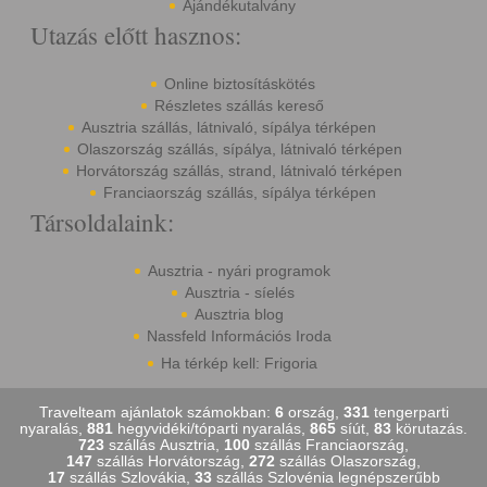
Ajándékutalvány
Utazás előtt hasznos:
Online biztosításkötés
Részletes szállás kereső
Ausztria szállás, látnivaló, sípálya térképen
Olaszország szállás, sípálya, látnivaló térképen
Horvátország szállás, strand, látnivaló térképen
Franciaország szállás, sípálya térképen
Társoldalaink:
Ausztria - nyári programok
Ausztria - síelés
Ausztria blog
Nassfeld Információs Iroda
Ha térkép kell: Frigoria
Travelteam ajánlatok számokban:
6
ország,
331
tengerparti
nyaralás,
881
hegyvidéki/tóparti nyaralás,
865
síút,
83
körutazás.
723
szállás Ausztria,
100
szállás Franciaország,
147
szállás Horvátország,
272
szállás Olaszország,
17
szállás Szlovákia,
33
szállás Szlovénia legnépszerűbb