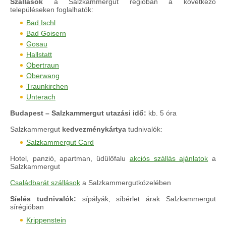
Szállások
a Salzkammergut régióban a következő
településeken foglalhatók:
Bad Ischl
Bad Goisern
Gosau
Hallstatt
Obertraun
Oberwang
Traunkirchen
Unterach
Budapest – Salzkammergut utazási idő:
kb. 5 óra
Salzkammergut
kedvezménykártya
tudnivalók:
Salzkammergut Card
Hotel, panzió, apartman, üdülőfalu
akciós szállás ajánlatok
a
Salzkammergut
Családbarát szállások
a Salzkammergutközelében
Síelés tudnivalók:
sípályák, síbérlet árak Salzkammergut
sírégióban
Krippenstein