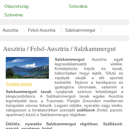
Olaszország
Szlovákia
Szlovénia
Ausztria
Felső-Ausztria
Salzkammergut
Ausztria / Felső-Ausztria / Salzkammergut
Salzkammergut
Ausztria egyik
legcsodálatosabb vidéke.
Kristálytiszta folyók és tavak,
háborítatlan hegyi lejtők. Sífutó és
sípályák várják a téli sportok
kedvelőit. Nyáron a kerékpáros és
További képek
gyalogtúra útvonalak, valamint a
Salzkammerguti tavak
nyújtanak számos lehetőséget a
kikapcsolódásra. A Salzkammerguti tavak egyike Ausztria
legmélyebb tava, a Traunsee. Partján Gmunden mediterrán
hangulatú városa fekszik. Legyen üdülés, nyaralás vagy síelés,
válogasson a kínálatunkban szereplő
szállások
(hotel, panzió,
apartman) közül a Salzkammergut régióban.
Üdülés, nyaralás Salzkammergut régióban. Szállások:
panzió, apartman, hotel.