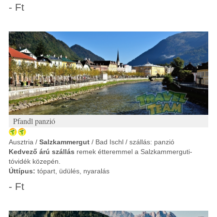
- Ft
Pfandl panzió
Ausztria /
Salzkammergut
/ Bad Ischl / szállás: panzió
Kedvező árú szállás
remek étteremmel a Salzkammerguti-
tóvidék közepén.
Úttípus:
tópart, üdülés, nyaralás
- Ft