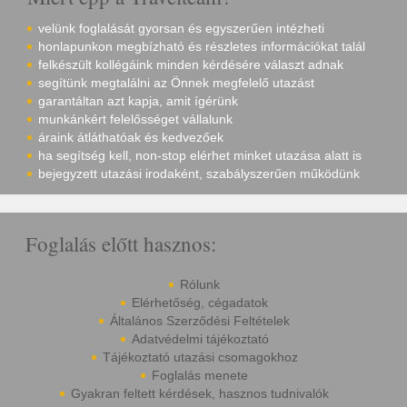
velünk foglalását gyorsan és egyszerűen intézheti
honlapunkon megbízható és részletes információkat talál
felkészült kollégáink minden kérdésére választ adnak
segítünk megtalálni az Önnek megfelelő utazást
garantáltan azt kapja, amit ígérünk
munkánkért felelősséget vállalunk
áraink átláthatóak és kedvezőek
ha segítség kell, non-stop elérhet minket utazása alatt is
bejegyzett utazási irodaként, szabályszerűen működünk
Foglalás előtt hasznos:
Rólunk
Elérhetőség, cégadatok
Általános Szerződési Feltételek
Adatvédelmi tájékoztató
Tájékoztató utazási csomagokhoz
Foglalás menete
Gyakran feltett kérdések, hasznos tudnivalók