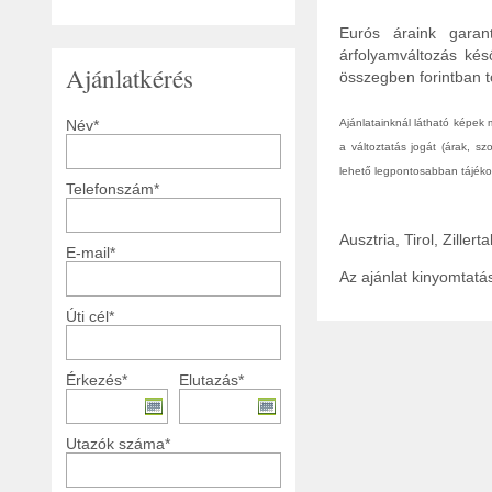
Eurós áraink garant
árfolyamváltozás kés
Ajánlatkérés
összegben forintban tö
Név*
Ajánlatainknál látható képek
a változtatás jogát (árak, s
lehető legpontosabban tájékoz
Telefonszám*
Ausztria, Tirol, Ziller
E-mail*
Az ajánlat kinyomtat
Úti cél*
Érkezés*
Elutazás*
Utazók száma*