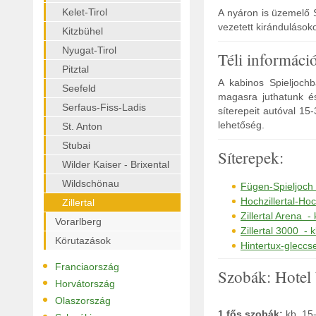
Kelet-Tirol
A nyáron is üzemelő 
vezetett kirándulásoko
Kitzbühel
Nyugat-Tirol
Téli informáci
Pitztal
A kabinos Spieljoch
Seefeld
magasra juthatunk és
Serfaus-Fiss-Ladis
síterepeit autóval 15
lehetőség.
St. Anton
Stubai
Síterepek:
Wilder Kaiser - Brixental
Wildschönau
Fügen-Spieljoch 
Hochzillertal-Ho
Zillertal
Zillertal Arena 
Vorarlberg
Zillertal 3000 -
Körutazások
Hintertux-gleccs
•
Franciaország
Szobák: Hotel
•
Horvátország
•
Olaszország
1 fős szobák:
kb. 15