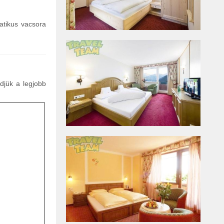
atikus vacsora
ldjük a legjobb