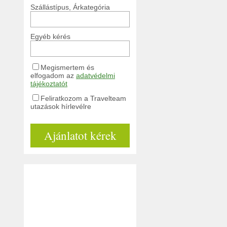
Szállástípus, Árkategória
Egyéb kérés
Megismertem és
elfogadom az
adatvédelmi
tájékoztatót
Feliratkozom a Travelteam
utazások hírlevélre
Ajánlatot kérek