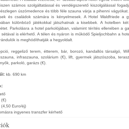
hiszen számos szolgáltatással és vendégszerető kiszolgálással fogadj
észlegen úszómedence és több féle szauna várja a pihenni vágyókat. 
sek és családok számára is kényelmesek. A Hotel Waldfriede a g
bában különböző játékokkal játszhatnak a kisebbek. A hotelben két 
létet. Parkolásra a hotel parkolójában, valamint térítés ellenében a g
sétával is elérhető. A télen és nyáron is működő Spieljochbahn a hote
kirándulók is meghódíthatják a hegyoldalt.
ció, reggeliző terem, étterem, bár, borozó, kandallós társalgó, WiFi
zauna, infraszauna, szolárium (€), lift, gyermek játszószoba, terasz
nyők, parkoló, garázs (€).
ől:
kb. 690 km
k:
hető
 (€)
 (4,50 Euro/éj)
lomásra ingyenes transzfer kérhető
ciók