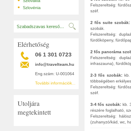
•
Szlovákia
Felszereltség: fürdős
•
Szlovénia
széf.
2 fős suite szobák
szobák.
Felszereltség: dupla
fürdőköpeny, fürdőpap
Elérhetőség
2 fős panoráma szo
06 1 301 0723
Felszereltség: dupl
infraszauna), fürdőkö
info@travelteam.hu
Eng.szám: U-001064
2-3 fős szobák:
kb.
többségében erkélyes
További információk...
Felszereltség: fürdős
széf.
Utoljára
3-4 fős szobák:
kb. 3
megtekintett
részére foglalható, s
Felszereltség: háló
(zuhanyzó/kád, wc, ha