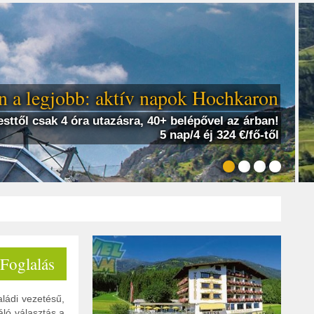
 a legjobb: aktív napok Hochkaron
sttől csak 4 óra utazásra, 40+ belépővel az árban!
5 nap/4 éj 324 €/fő-től
 Foglalás
aládi vezetésű,
áló választás a