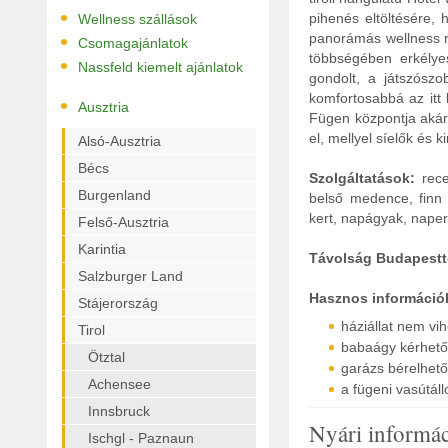
•
pihenés eltöltésére, 
Wellness szállások
•
panorámás wellness r
Csomagajánlatok
többségében erkélye
•
Nassfeld kiemelt ajánlatok
gondolt, a játszószo
komfortosabbá az itt 
•
Ausztria
Fügen központja akár 
el, mellyel síelők és 
Alsó-Ausztria
Bécs
Szolgáltatások:
recep
Burgenland
belső medence, finn s
kert, napágyak, naper
Felső-Ausztria
Karintia
Távolság Budapestt
Salzburger Land
Hasznos információ
Stájerország
háziállat nem vi
Tirol
babaágy kérhető
Ötztal
garázs bérelhető
Achensee
a fügeni vasútál
Innsbruck
Nyári informá
Ischgl - Paznaun