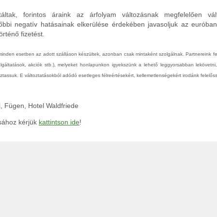
áltak, forintos áraink az árfolyam változásnak megfelelően vál
őbbi negatív hatásainak elkerülése érdekében javasoljuk az euróba
rténő fizetést.
 minden esetben az adott szálláson készültek, azonban csak mintaként szolgálnak. Partnereink 
zolgáltatások, akciók stb.), melyeket honlapunkon igyekszünk a lehető leggyorsabban lekövetni
tassuk. E változtatásokból adódó esetleges félreértésekért, kellemetlenségekért irodánk felelőss
tal, Fügen, Hotel Waldfriede
ásához kérjük
kattintson ide
!