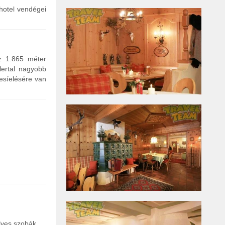
hotel vendégei
z 1.865 méter
lertal nagyobb
besíelésére van
lyes szobák.