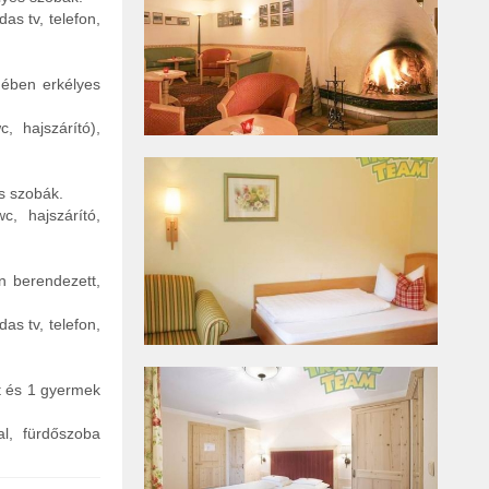
as tv, telefon,
gében erkélyes
, hajszárító),
s szobák.
c, hajszárító,
n berendezett,
as tv, telefon,
tt és 1 gyermek
al, fürdőszoba