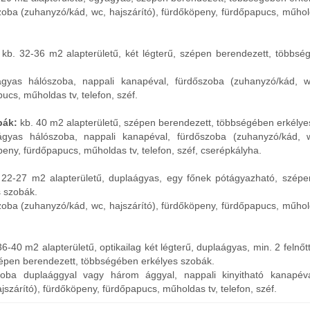
zoba (zuhanyzó/kád, wc, hajszárító), fürdőköpeny, fürdőpapucs, műhold
:
kb. 32-36 m2 alapterületű, két légterű, szépen berendezett, többsé
ágyas hálószoba, nappali kanapéval, fürdőszoba (zuhanyzó/kád, wc
ucs, műholdas tv, telefon, széf.
bák:
kb. 40 m2 alapterületű, szépen berendezett, többségében erkélye
aágyas hálószoba, nappali kanapéval, fürdőszoba (zuhanyzó/kád, w
peny, fürdőpapucs, műholdas tv, telefon, széf, cserépkályha.
 22-27 m2 alapterületű, duplaágyas, egy főnek pótágyazható, szépe
 szobák.
zoba (zuhanyzó/kád, wc, hajszárító), fürdőköpeny, fürdőpapucs, műhold
6-40 m2 alapterületű, optikailag két légterű, duplaágyas, min. 2 felnő
zépen berendezett, többségében erkélyes szobák.
szoba duplaággyal vagy három ággyal, nappali kinyitható kanapév
jszárító), fürdőköpeny, fürdőpapucs, műholdas tv, telefon, széf.