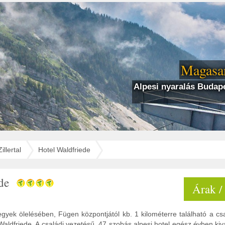
Magasan
Alpesi nyaralás Budape
Zillertal
Hotel Waldfriede
ede
Árak /
 hegyek ölelésében, Fügen központjától kb. 1 kilométerre található a cs
 Waldfriede. A családi vezetésű, 47 szobás alpesi hotel egész évben kiv