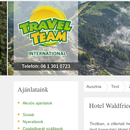
n
l
!
Telefon: 06 1 301 0723
Ausztria
Tirol
Ajánlataink
•
Akciós ajánlatok
Hotel Waldfri
•
Síutak
•
Nyaralások
Tirolban, a zillertali
•
Családbarát szállások
tiroli hangulatú Hotel