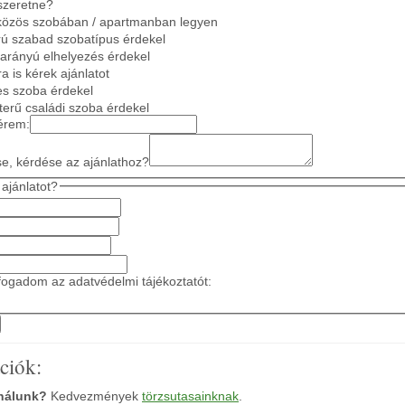
szeretne?
közös szobában / apartmanban legyen
ú szabad szobatípus érdekel
 arányú elhelyezés érdekel
a is kérek ajánlatot
es szoba érdekel
gterű családi szoba érdekel
érem:
se, kérdése az ajánlathoz?
ajánlatot?
ogadom az adatvédelmi tájékoztatót:
ciók:
 nálunk?
Kedvezmények
törzsutasainknak
.