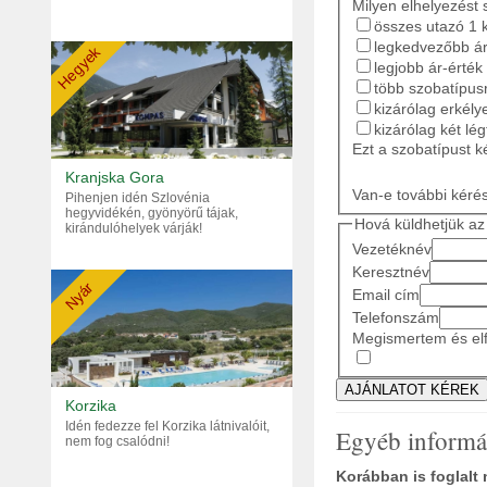
Milyen elhelyezést 
összes utazó 1 
legkedvezőbb ár
Hegyek
legjobb ár-érték
több szobatípusr
kizárólag erkély
kizárólag két lé
Ezt a szobatípust k
Kranjska Gora
Van-e további kéré
Pihenjen idén Szlovénia
hegyvidékén, gyönyörű tájak,
Hová küldhetjük az 
kirándulóhelyek várják!
Vezetéknév
Keresztnév
Nyár
Email cím
Telefonszám
Megismertem és elf
Korzika
Idén fedezze fel Korzika látnivalóit,
Egyéb informá
nem fog csalódni!
Korábban is foglalt