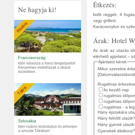
Étkezés:
Ne hagyja ki!
büfé reggeli, 4 fogá
vagy grillest.
Riviéra
Karácsonykor és szilv
Árak: Hotel W
Az árak az utazás idő
elérhető ajánlatot – s
Franciaország
Ajánlatot kérek
Idén válassza a franci tengerpartot!
Kényelmes mobilházak a strand
Mikor szeretne érk
közelében.
[Dátumválasztásnál
Rugalmas érkezés
Tátra
fix kezdő nap
rugalmas időpont
rugalmas időpon
rugalmas - a le
Hány éjszakára ut
Hány felnőtt utazik
Szlovákia
Hány gyerek utazik
Idén nyáron kiránduljon és pihenjen
Gyerekek életkora?
a szlovák Tátrában!