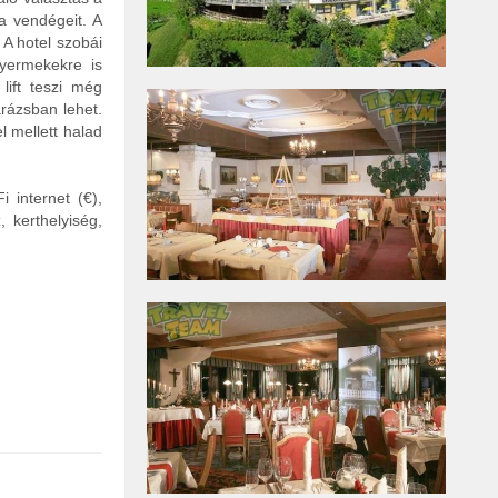
a vendégeit. A
A hotel szobái
yermekekre is
lift teszi még
arázsban lehet.
l mellett halad
 internet (€),
, kerthelyiség,