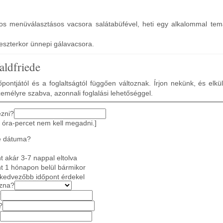
sos menüválasztásos vacsora salátabüfével, heti egy alkalommal tem
eszterkor ünnepi gálavacsora.
aldfriede
pontjától és a foglaltságtól függően változnak. Írjon nekünk, és elkü
zemélyre szabva, azonnali foglalási lehetőséggel.
ezni?
 óra-percet nem kell megadni.]
e dátuma?
 akár 3-7 nappal eltolva
t 1 hónapon belül bármikor
gkedvezőbb időpont érdekel
azna?
?
?