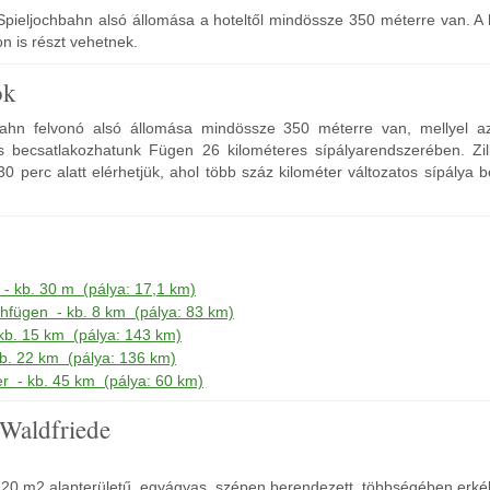
Spieljochbahn alsó állomása a hoteltől mindössze 350 méterre van. A 
n is részt vehetnek.
ók
bahn felvonó alsó állomása mindössze 350 méterre van, mellyel a
 becsatlakozhatunk Fügen 26 kilométeres sípályarendszerében. Zil
-30 perc alatt elérhetjük, ahol több száz kilométer változatos sípálya 
- kb. 30 m (pálya: 17,1 km)
chfügen - kb. 8 km (pálya: 83 km)
- kb. 15 km (pálya: 143 km)
 kb. 22 km (pálya: 136 km)
er - kb. 45 km (pálya: 60 km)
 Waldfriede
-20 m2 alapterületű, egyágyas, szépen berendezett, többségében erké