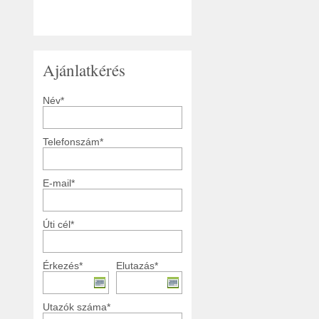
Ajánlatkérés
Név*
Telefonszám*
E-mail*
Úti cél*
Érkezés*
Elutazás*
Utazók száma*