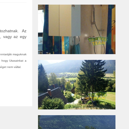
tozhatnak. Az
n, vagy az egy
fenntartják maguknak
, hogy Utasainkat a
éget nem vállal.