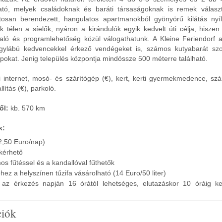
ató, melyek családoknak és baráti társaságoknak is remek válasz
rtosan berendezett, hangulatos apartmanokból gyönyörű kilátás nyí
k télen a síelők, nyáron a kirándulók egyik kedvelt úti célja, hisze
aló és programlehetőség közül válogathatunk. A Kleine Feriendorf
gylábú kedvencekkel érkező vendégeket is, számos kutyabarát szol
napokat. Jenig település központja mindössze 500 méterre található.
i internet, mosó- és szárítógép (€), kert, kerti gyermekmedence, sz
lítás (€), parkoló.
ől:
kb. 570 km
k:
(2,50 Euro/nap)
kérhető
os fűtéssel és a kandallóval fűthetők
hez a helyszínen tűzifa vásárolható (14 Euro/50 liter)
ás az érkezés napján 16 órától lehetséges, elutazáskor 10 óráig ke
ciók