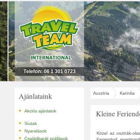
n
l
!
Telefon: 06 1 301 0723
Ausztria
Karintia
Ajánlataink
•
Akciós ajánlatok
Kleine Ferien
•
Síutak
•
Nyaralások
Közel az osztrák-olas
•
Családbarát szállások
Feriendorf apartman