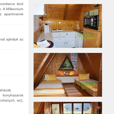
lométerre lévő
. A Millennium
az apartmanok
al ajánljuk az
faházak.
i, konyhasarok
(zuhanyzó, wc),