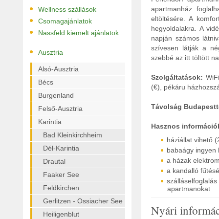
•
apartmanház foglalh
Wellness szállások
•
eltöltésére. A komfo
Csomagajánlatok
hegyoldalakra. A vidé
•
Nassfeld kiemelt ajánlatok
napján számos látniv
szívesen látják a né
•
Ausztria
szebbé az itt töltött 
Alsó-Ausztria
Szolgáltatások:
WiF
Bécs
(€), pékáru házhozszál
Burgenland
Távolság Budapestt
Felső-Ausztria
Karintia
Hasznos információ
Bad Kleinkirchheim
háziállat vihető 
Dél-Karintia
babaágy ingyen 
a házak elektrom
Drautal
a kandalló fűtésé
Faaker See
szálláselfoglal
Feldkirchen
apartmanokat
Gerlitzen - Ossiacher See
Nyári informá
Heiligenblut