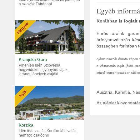
a szlovák Tátrában!
Egyéb informá
Korábban is foglalt
Hegyek
Eurós áraink garant
árfolyamváltozás kés
összegben forintban tö
Kranjska Gora
Ajánlatainknál látható képek
Pihenjen idén Szlovénia
a változtatás jogát (árak, s
hegyvidékén, gyönyörű tájak,
lehető legpontosabban tájékoz
kirándulóhelyek várják!
Nyár
Ausztria, Karintia, N
Az ajánlat kinyomtat
Korzika
Idén fedezze fel Korzika látnivalóit,
nem fog csalódni!