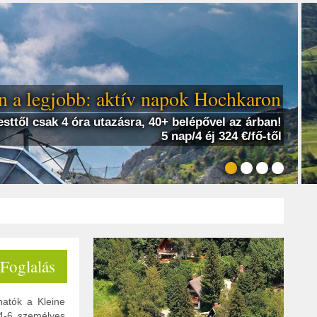
 a legjobb: aktív napok Hochkaron
sttől csak 4 óra utazásra, 40+ belépővel az árban!
5 nap/4 éj 324 €/fő-től
 Foglalás
hatók a Kleine
 4-6 személyes