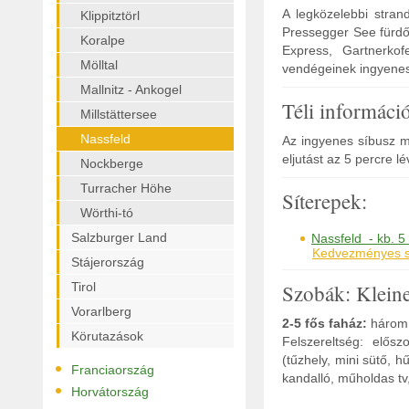
A legközelebbi stran
Klippitztörl
Pressegger See fürdő
Koralpe
Express, Gartnerko
Mölltal
vendégeinek ingyene
Mallnitz - Ankogel
Téli informáci
Millstättersee
Nassfeld
Az ingyenes síbusz m
eljutást az 5 percre l
Nockberge
Turracher Höhe
Síterepek:
Wörthi-tó
Salzburger Land
Nassfeld - kb. 5
Kedvezményes sí
Stájerország
Tirol
Szobák: Klein
Vorarlberg
2-5 fős faház:
három l
Körutazások
Felszereltség: elős
(tűzhely, mini sütő, 
•
Franciaország
kandalló, műholdas tv,
•
Horvátország