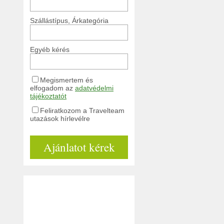
Szállástípus, Árkategória
Egyéb kérés
Megismertem és
elfogadom az
adatvédelmi
tájékoztatót
Feliratkozom a Travelteam
utazások hírlevélre
Ajánlatot kérek