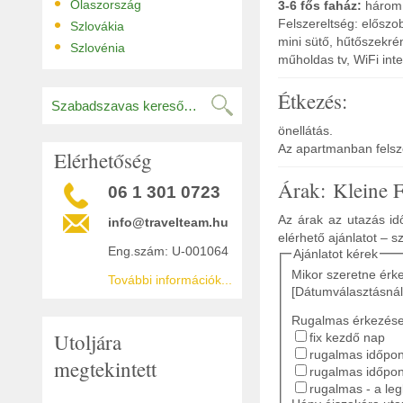
•
Olaszország
3-6 fős faház:
három l
•
Felszereltség: előszo
Szlovákia
mini sütő, hűtőszekré
•
Szlovénia
műholdas tv, WiFi inte
Étkezés:
önellátás.
Az apartmanban felszol
Elérhetőség
Árak: Kleine 
06 1 301 0723
Az árak az utazás idő
info@travelteam.hu
elérhető ajánlatot – s
Eng.szám: U-001064
Ajánlatot kérek
Mikor szeretne érk
További információk...
[Dátumválasztásnál
Rugalmas érkezés
Utoljára
fix kezdő nap
rugalmas időpont
megtekintett
rugalmas időpon
rugalmas - a le