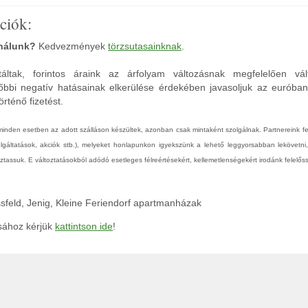
ciók:
 nálunk?
Kedvezmények
törzsutasainknak
.
áltak, forintos áraink az árfolyam változásnak megfelelően vál
őbbi negatív hatásainak elkerülése érdekében javasoljuk az euróba
rténő fizetést.
 minden esetben az adott szálláson készültek, azonban csak mintaként szolgálnak. Partnereink 
zolgáltatások, akciók stb.), melyeket honlapunkon igyekszünk a lehető leggyorsabban lekövetni
tassuk. E változtatásokból adódó esetleges félreértésekért, kellemetlenségekért irodánk felelőss
assfeld, Jenig, Kleine Feriendorf apartmanházak
ásához kérjük
kattintson ide
!