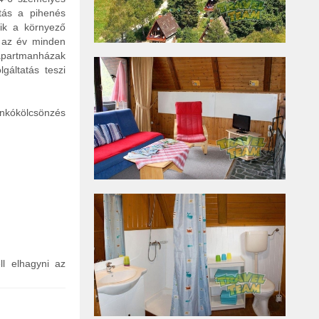
tás a pihenés
lik a környező
n az év minden
 apartmanházak
gáltatás teszi
ánkókölcsönzés
ll elhagyni az