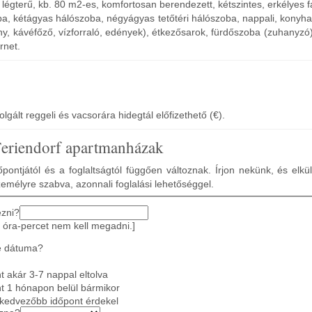
égterű, kb. 80 m2-es, komfortosan berendezett, kétszintes, erkélyes 
ba, kétágyas hálószoba, négyágyas tetőtéri hálószoba, nappali, konyha
ny, kávéfőző, vízforraló, edények), étkezősarok, fürdőszoba (zuhanyzó)
rnet.
gált reggeli és vacsorára hidegtál előfizethető (€).
Feriendorf apartmanházak
pontjától és a foglaltságtól függően változnak. Írjon nekünk, és elkü
zemélyre szabva, azonnali foglalási lehetőséggel.
ezni?
 óra-percet nem kell megadni.]
e dátuma?
 akár 3-7 nappal eltolva
t 1 hónapon belül bármikor
gkedvezőbb időpont érdekel