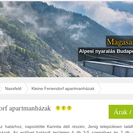
Magasan
Alpesi nyaralás Budape
Nassfeld
Kleine Feriendorf apartmanházak
dorf apartmanházak
Árak /
z határhoz, napsütötte Karintia déli részén, Jenig településen talál
házak. Az erdővel határolt területen 4 db 3-5 személyes és 2 db