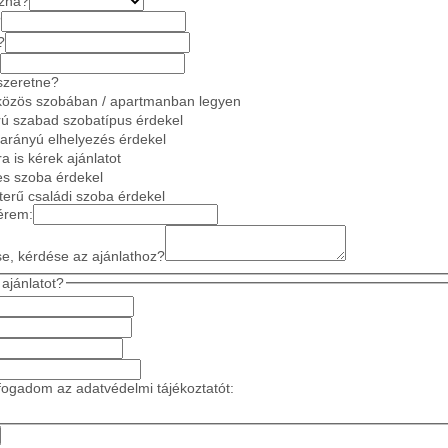
azna?
?
?
szeretne?
közös szobában / apartmanban legyen
ú szabad szobatípus érdekel
 arányú elhelyezés érdekel
a is kérek ajánlatot
es szoba érdekel
gterű családi szoba érdekel
érem:
se, kérdése az ajánlathoz?
ajánlatot?
ogadom az adatvédelmi tájékoztatót: