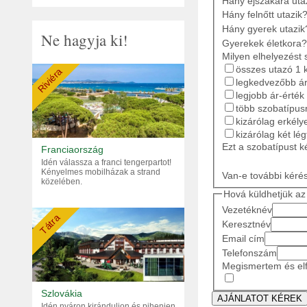
Hány éjszakára ut
Hány felnőtt utazik
Hány gyerek utazik
Ne hagyja ki!
Gyerekek életkora?
Milyen elhelyezést 
összes utazó 1 
Riviéra
legkedvezőbb ár
legjobb ár-érték
több szobatípusr
kizárólag erkély
kizárólag két lé
Ezt a szobatípust k
Franciaország
Idén válassza a franci tengerpartot!
Kényelmes mobilházak a strand
Van-e további kéré
közelében.
Hová küldhetjük az 
Vezetéknév
Tátra
Keresztnév
Email cím
Telefonszám
Megismertem és elf
Szlovákia
Idén nyáron kiránduljon és pihenjen