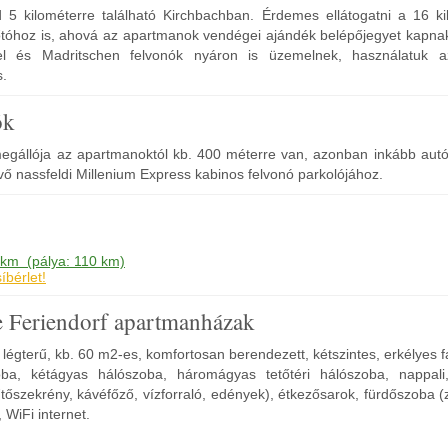
d 5 kilométerre található Kirchbachban. Érdemes ellátogatni a 16 ki
tóhoz is, ahová az apartmanok vendégei ajándék belépőjegyet kapnak
fel és Madritschen felvonók nyáron is üzemelnek, használatuk 
s.
ók
egállója az apartmanoktól kb. 400 méterre van, azonban inkább autóv
évő nassfeldi Millenium Express kabinos felvonó parkolójához.
 km (pálya: 110 km)
bérlet!
e Feriendorf apartmanházak
égterű, kb. 60 m2-es, komfortosan berendezett, kétszintes, erkélyes 
zoba, kétágyas hálószoba, háromágyas tetőtéri hálószoba, nappal
hűtőszekrény, kávéfőző, vízforraló, edények), étkezősarok, fürdőszoba 
 WiFi internet.