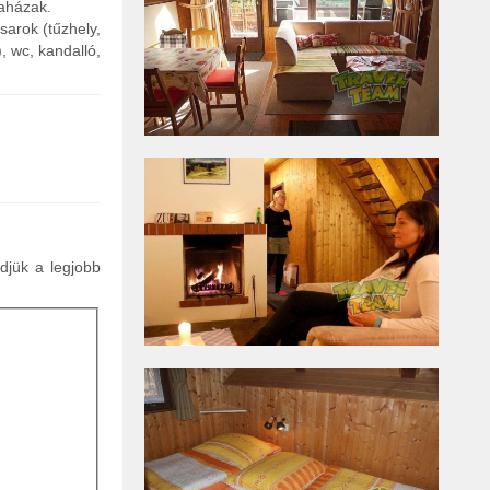
faházak.
sarok (tűzhely,
, wc, kandalló,
ldjük a legjobb