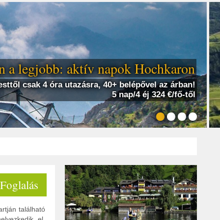
 a legjobb: aktív napok Hochkaron
sttől csak 4 óra utazásra, 40+ belépővel az árban!
5 nap/4 éj 324 €/fő-től
 Foglalás
rtján található
elyezkedik el,