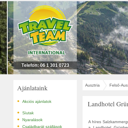
n
l
!
Telefon: 06 1 301 0723
Ausztria
Felső-Ausz
Ajánlataink
•
Akciós ajánlatok
Landhotel Grü
•
Síutak
•
Nyaralások
A híres Salzkammergut
•
Családbarát szállások
a Landhotel Grünber