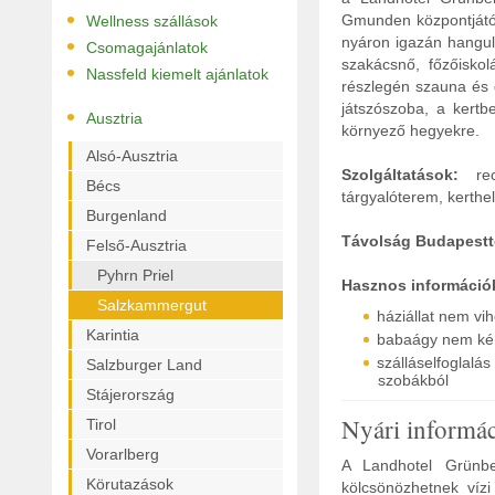
•
Gmunden központjától 
Wellness szállások
•
nyáron igazán hangula
Csomagajánlatok
szakácsnő, főzőiskol
•
Nassfeld kiemelt ajánlatok
részlegén szauna és 
játszószoba, a kertbe
•
Ausztria
környező hegyekre.
Alsó-Ausztria
Szolgáltatások:
rece
Bécs
tárgyalóterem, kerthely
Burgenland
Távolság Budapestt
Felső-Ausztria
Pyhrn Priel
Hasznos információ
Salzkammergut
háziállat nem vi
Karintia
babaágy nem ké
szálláselfoglal
Salzburger Land
szobákból
Stájerország
Nyári informá
Tirol
Vorarlberg
A Landhotel Grünbe
Körutazások
kölcsönözhetnek vízi