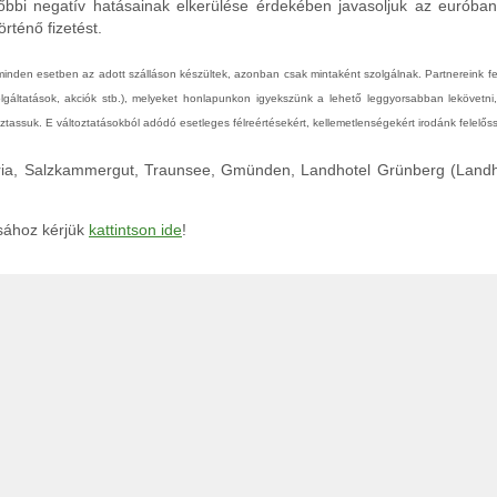
őbbi negatív hatásainak elkerülése érdekében javasoljuk az euróba
rténő fizetést.
 minden esetben az adott szálláson készültek, azonban csak mintaként szolgálnak. Partnereink 
zolgáltatások, akciók stb.), melyeket honlapunkon igyekszünk a lehető leggyorsabban lekövetni
tassuk. E változtatásokból adódó esetleges félreértésekért, kellemetlenségekért irodánk felelőss
tria, Salzkammergut, Traunsee, Gmünden, Landhotel Grünberg (Land
ásához kérjük
kattintson ide
!