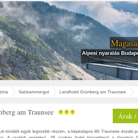
Magasan
Alpesi nyaralás Budape
tria
Salzkammergut
Landhotel Grünberg am Traunsee
nberg am Traunsee
Árak /
i-tóvidék egyik legszebb részén, a képeslapra illő Traunsee északi pa
g. A családi vezetésű, 38 szobás hotel közvetlenül a tóparton h