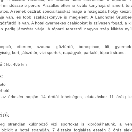
mindössze 5 percre. A szállás étterme kiváló konyhájáról ismert, tór
tos. A remek osztrák specialitásokat maga a házigazda hölgy készíti,
ája van, és több szakácskönyve is megjelent. A Landhotel Grünber
gőzfürdő is van. A hotel gyermekes családokat is szívesen fogad, a k
n pedig játszótér várja. A tóparti teraszról nagyon szép kilátás nyí
pció, étterem, szauna, gőzfürdő, borospince, lift, gyermek
iség, kert, játszótér, vízi sportok, napágyak, parkoló, tóparti strand.
ől:
kb. 485 km
k:
hető
rhető
ás az érkezés napján 14 órától lehetséges, elutazáskor 11 óráig kel
ciók
rg strandján különböző vízi sportokat is kipróbálhatunk, a ve
 biciklit a hotel strandján. 7 éjszaka foglalása esetén 3 órás ele