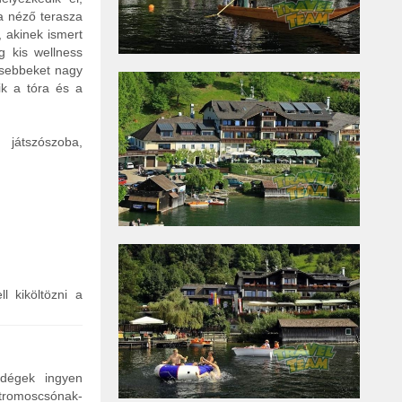
a néző terasza
 akinek ismert
g kis wellness
isebbeket nagy
lik a tóra és a
 játszószoba,
l kiköltözni a
ndégek ingyen
ktromoscsónak-