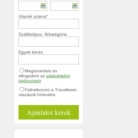
Utazók száma*
Szállástípus, Árkategória
Egyéb kérés
Megismertem és
elfogadom az
adatvédelmi
tájékoztatót
Feliratkozom a Travelteam
utazások hírlevélre
Ajánlatot kérek