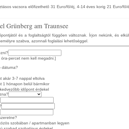
ásos vacsora előfizethető 31 Euro/fő/éj, 4-14 éves korig 21 Euro/fő/é
el Grünberg am Traunsee
pontjától és a foglaltságtól függően változnak. Írjon nekünk, és elkü
zemélyre szabva, azonnali foglalási lehetőséggel.
ezni?
 óra-percet nem kell megadni.]
e dátuma?
 akár 3-7 nappal eltolva
t 1 hónapon belül bármikor
gkedvezőbb időpont érdekel
azna?
?
?
szeretne?
közös szobában / apartmanban legyen
ú szabad szobatípus érdekel