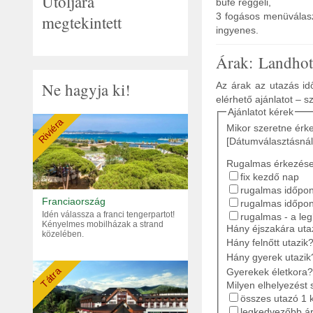
Utoljára
büfé reggeli,
3 fogásos menüválaszt
megtekintett
ingyenes.
Árak: Landhot
Ne hagyja ki!
Az árak az utazás idő
elérhető ajánlatot – s
Ajánlatot kérek
Riviéra
Mikor szeretne érk
[Dátumválasztásnál
Rugalmas érkezés
fix kezdő nap
rugalmas időpont
Franciaország
rugalmas időpon
Idén válassza a franci tengerpartot!
rugalmas - a le
Kényelmes mobilházak a strand
Hány éjszakára ut
közelében.
Hány felnőtt utazik
Hány gyerek utazik
Tátra
Gyerekek életkora?
Milyen elhelyezést 
összes utazó 1 
legkedvezőbb ár