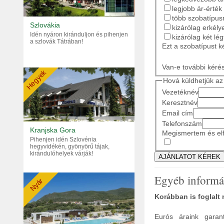
legjobb ár-érték
több szobatípusr
Szlovákia
kizárólag erkély
Idén nyáron kiránduljon és pihenjen
kizárólag két lé
a szlovák Tátrában!
Ezt a szobatípust k
Van-e további kéré
Hegyek
Hová küldhetjük az 
Vezetéknév
Keresztnév
Email cím
Telefonszám
Kranjska Gora
Megismertem és elf
Pihenjen idén Szlovénia
hegyvidékén, gyönyörű tájak,
kirándulóhelyek várják!
Egyéb informá
Nyár
Korábban is foglalt
Eurós áraink garant