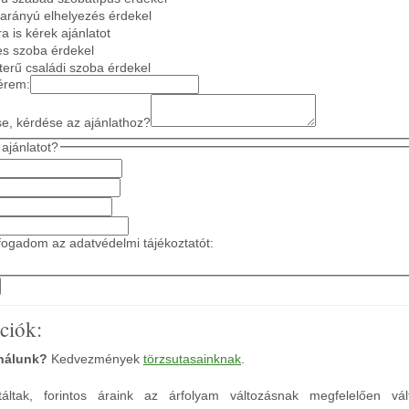
 arányú elhelyezés érdekel
a is kérek ajánlatot
es szoba érdekel
gterű családi szoba érdekel
érem:
se, kérdése az ajánlathoz?
ajánlatot?
ogadom az adatvédelmi tájékoztatót:
ciók:
 nálunk?
Kedvezmények
törzsutasainknak
.
áltak, forintos áraink az árfolyam változásnak megfelelően vál