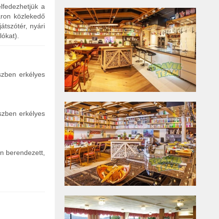
lfedezhetjük a
áron közlekedő
tszótér, nyári
lókat).
szben erkélyes
szben erkélyes
n berendezett,