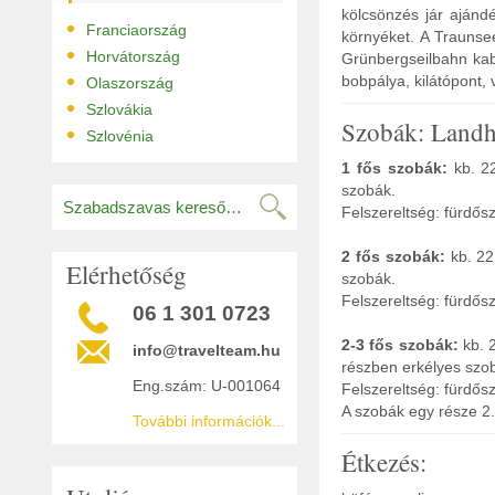
kölcsönzés jár ajándé
•
Franciaország
környéket. A Traunse
•
Horvátország
Grünbergseilbahn kabi
•
bobpálya, kilátópont,
Olaszország
•
Szlovákia
Szobák: Landh
•
Szlovénia
1 fős szobák:
kb. 22
szobák.
Felszereltség: fürdős
2 fős szobák:
kb. 22
Elérhetőség
szobák.
Felszereltség: fürdős
06 1 301 0723
2-3 fős szobák:
kb. 
info@travelteam.hu
részben erkélyes szo
Eng.szám: U-001064
Felszereltség: fürdős
A szobák egy része 2
További információk...
Étkezés: