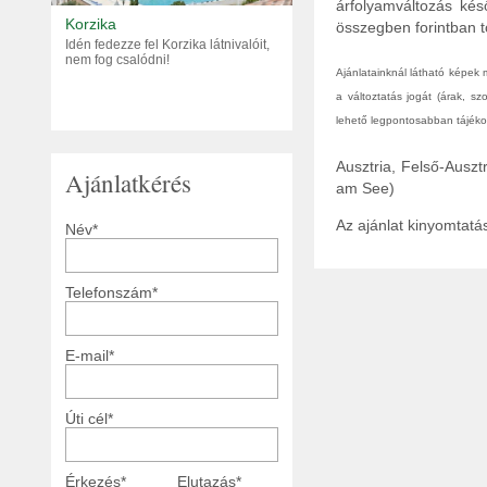
árfolyamváltozás kés
Korzika
összegben forintban tö
Idén fedezze fel Korzika látnivalóit,
nem fog csalódni!
Ajánlatainknál látható képek
a változtatás jogát (árak, s
lehető legpontosabban tájékoz
Ausztria, Felső-Ausz
Ajánlatkérés
am See)
Az ajánlat kinyomtat
Név*
Telefonszám*
E-mail*
Úti cél*
Érkezés*
Elutazás*