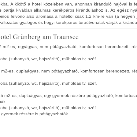
kba. A kikötő a hotel közelében van, ahonnan kiránduló hajóval is fe
e partja kiválóan alkalmas kerékpáros kiránduláshoz is. Az egész ny
nos felvonó alsó állomása a hoteltől csak 1,2 km-re van (a hegyen já
 változatos gyalogos és hegyi kerékpáros túraútvonalak várják a kirándu
otel Grünberg am Traunsee
 m2-es, egyágyas, nem pótágyazható, komfortosan berendezett, ré
zoba (zuhanyzó, wc, hajszárító), műholdas tv, széf.
 m2-es, duplaágyas, nem pótágyazható, komfortosan berendezett, ré
zoba (zuhanyzó, wc, hajszárító), műholdas tv, széf.
25 m2-es, duplaágyas, egy gyermek részére pótágyazható, komfortosa
bák.
zoba (zuhanyzó, wc, hajszárító), műholdas tv, széf.
. gyermek részére is pótágyazhatók.