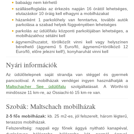
babaágy nem kérhető
szálláselfoglalás az érkezés napján 16 órától lehetséges,
elutazáskor 10 óráig kell elhagyni a mobilházakat
házanként 1 parkolóhely van fenntartva, további autók
parkolása a szabad helyek függvényében lehetséges
parkolás az üdülőfalu központi parkolójában lehetséges, a
mobilházakhoz sétálni kell
ágyneműhuzatot, törölközőt vinni kell vagy helyszínen
bérelhető (ágynemű 5 Euro/fő, ágynemű+törölköző 12
Euro/fő, előre jelezni kell!), konyharuhát vinni kell
Nyári információk
Az üdülőtelepnek saját strandja van stéggel és gyermek
pancsolóval. A mobilházak vendégei ingyen használhatják a
Maltschacher See üdülőfalu
szolgáltatásait. A Wörthi-tó
mindössze 11 km-re, az Ossiachi-tó 15 km-re van.
Szobák: Maltschach mobilházak
2-5 fős mobilházak:
kb. 25 m2-es, jól felszerelt, három légterű,
teraszos mobilházak.
Felszereltség: nappali egy főnek ággyá nyitható kanapéval,