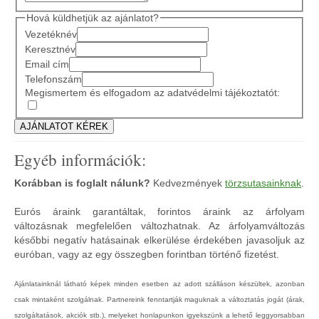
Hová küldhetjük az ajánlatot?
Vezetéknév
Keresztnév
Email cím
Telefonszám
Megismertem és elfogadom az adatvédelmi tájékoztatót:
Egyéb információk:
Korábban is foglalt nálunk?
Kedvezmények
törzsutasainknak
.
Eurós áraink garantáltak, forintos áraink az árfolyam
változásnak megfelelően változhatnak. Az árfolyamváltozás
későbbi negatív hatásainak elkerülése érdekében javasoljuk az
euróban, vagy az egy összegben forintban történő fizetést.
Ajánlatainknál látható képek minden esetben az adott szálláson készültek, azonban
csak mintaként szolgálnak. Partnereink fenntartják maguknak a változtatás jogát (árak,
szolgáltatások, akciók stb.), melyeket honlapunkon igyekszünk a lehető leggyorsabban