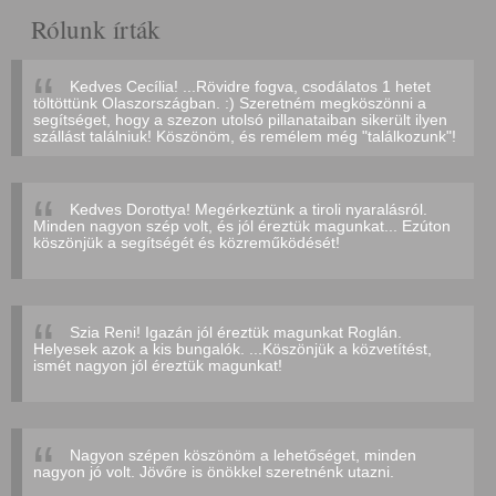
Rólunk írták
Kedves Cecília! ...Rövidre fogva, csodálatos 1 hetet
töltöttünk Olaszországban. :) Szeretném megköszönni a
segítséget, hogy a szezon utolsó pillanataiban sikerült ilyen
szállást találniuk! Köszönöm, és remélem még "találkozunk"!
Kedves Dorottya! Megérkeztünk a tiroli nyaralásról.
Minden nagyon szép volt, és jól éreztük magunkat... Ezúton
köszönjük a segítségét és közreműködését!
Szia Reni! Igazán jól éreztük magunkat Roglán.
Helyesek azok a kis bungalók. ...Köszönjük a közvetítést,
ismét nagyon jól éreztük magunkat!
Nagyon szépen köszönöm a lehetőséget, minden
nagyon jó volt. Jövőre is önökkel szeretnénk utazni.