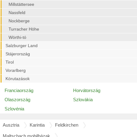
Millstättersee
Nassfeld
Nockberge
Turracher Höhe
Wörthi-tó
Salzburger Land
Stájerország
Tirol
Vorarlberg
Körutazások
Franciaország
Horvátország
Olaszország
Szlovákia
Szlovénia
Ausztria
Karintia
Feldkirchen
Maltschach mobilházak