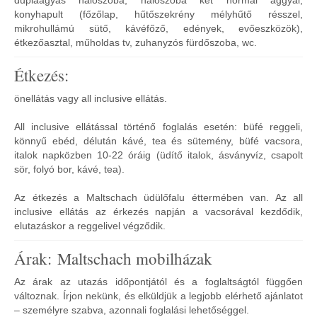
duplaágyas hálószoba, hálószoba két normál ággyal,
konyhapult (főzőlap, hűtőszekrény mélyhűtő résszel,
mikrohullámú sütő, kávéfőző, edények, evőeszközök),
étkezőasztal, műholdas tv, zuhanyzós fürdőszoba, wc.
Étkezés:
önellátás vagy all inclusive ellátás.
All inclusive ellátással történő foglalás esetén: büfé reggeli,
könnyű ebéd, délután kávé, tea és sütemény, büfé vacsora,
italok napközben 10-22 óráig (üdítő italok, ásványvíz, csapolt
sör, folyó bor, kávé, tea).
Az étkezés a Maltschach üdülőfalu éttermében van. Az all
inclusive ellátás az érkezés napján a vacsorával kezdődik,
elutazáskor a reggelivel végződik.
Árak: Maltschach mobilházak
Az árak az utazás időpontjától és a foglaltságtól függően
változnak. Írjon nekünk, és elküldjük a legjobb elérhető ajánlatot
– személyre szabva, azonnali foglalási lehetőséggel.