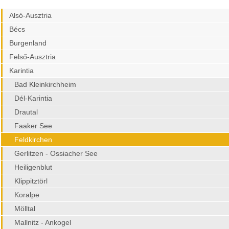
Alsó-Ausztria
Bécs
Burgenland
Felső-Ausztria
Karintia
Bad Kleinkirchheim
Dél-Karintia
Drautal
Faaker See
Feldkirchen
Gerlitzen - Ossiacher See
Heiligenblut
Klippitztörl
Koralpe
Mölltal
Mallnitz - Ankogel