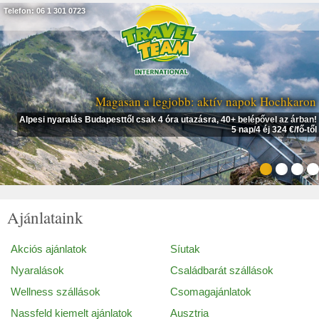
Telefon: 06 1 301 0723
Magasan a legjobb: aktív napok Hochkaron
Alpesi nyaralás Budapesttől csak 4 óra utazásra, 40+ belépővel az árban!
5 nap/4 éj 324 €/fő-től
Ajánlataink
Akciós ajánlatok
Síutak
Nyaralások
Családbarát szállások
Wellness szállások
Csomagajánlatok
Nassfeld kiemelt ajánlatok
Ausztria