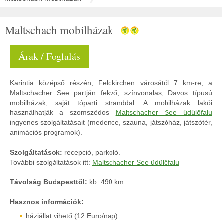
Maltschach mobilházak
Árak / Foglalás
Karintia középső részén, Feldkirchen városától 7 km-re, a
Maltschacher See partján fekvő, színvonalas, Davos típusú
mobilházak, saját tóparti stranddal. A mobilházak lakói
használhatják a szomszédos
Maltschacher See üdülőfalu
ingyenes szolgáltatásait (medence, szauna, játszóház, játszótér,
animációs programok).
Szolgáltatások:
recepció, parkoló.
További szolgáltatások itt:
Maltschacher See üdülőfalu
Távolság Budapesttől:
kb. 490 km
Hasznos információk:
háziállat vihető (12 Euro/nap)