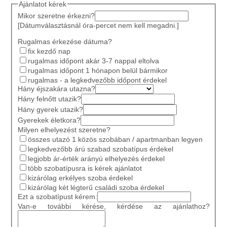
Ajánlatot kérek
Mikor szeretne érkezni?
[Dátumválasztásnál óra-percet nem kell megadni.]
Rugalmas érkezése dátuma?
fix kezdő nap
rugalmas időpont akár 3-7 nappal eltolva
rugalmas időpont 1 hónapon belül bármikor
rugalmas - a legkedvezőbb időpont érdekel
Hány éjszakára utazna?
Hány felnőtt utazik?
Hány gyerek utazik?
Gyerekek életkora?
Milyen elhelyezést szeretne?
összes utazó 1 közös szobában / apartmanban legyen
legkedvezőbb árú szabad szobatípus érdekel
legjobb ár-érték arányú elhelyezés érdekel
több szobatípusra is kérek ajánlatot
kizárólag erkélyes szoba érdekel
kizárólag két légterű családi szoba érdekel
Ezt a szobatípust kérem:
Van-e további kérése, kérdése az ajánlathoz?