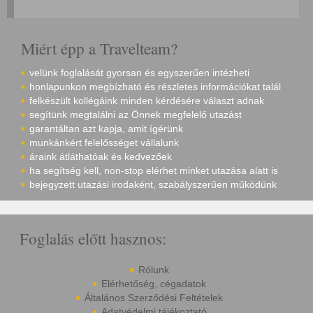
Miért épp a Travelteam?
velünk foglalását gyorsan és egyszerűen intézheti
honlapunkon megbízható és részletes információkat talál
felkészült kollégáink minden kérdésére választ adnak
segítünk megtalálni az Önnek megfelelő utazást
garantáltan azt kapja, amit ígérünk
munkánkért felelősséget vállalunk
áraink átláthatóak és kedvezőek
ha segítség kell, non-stop elérhet minket utazása alatt is
bejegyzett utazási irodaként, szabályszerűen működünk
Foglalás előtt hasznos:
Rólunk
Elérhetőség, cégadatok
Általános Szerződési Feltételek
Adatvédelmi tájékoztató