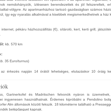
ok nemdohányzók, ízlésesen berendezettek és jól felszereltek, er
es Gailtal-völgyre. Az apartmanházhoz tartozó gazdaságban számos háziál
nyúl, így egy nyaralás alkalmával a kisebbek megismerkedhetnek a ház kö
internet, pékáru házhozszállítás (€), sítároló, kert, kerti grill, játszóté
.
ől:
kb. 570 km
k:
(kb. 35 Euro/turnus)
ás az érkezés napján 14 órától lehetséges, elutazáskor 10 óráig ke
ciók
ss, Gartnerkofel és Madritschen felvonók nyáron is üzemelnek
i ingyenesen használhatnak. Érdemes kipróbálni a Pendolino bobp
rfer Alm állomások között fekszik. 18 kilométerre található a Pressegg
ndék belépőjegyet kapnak.