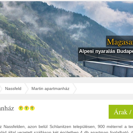
Magasan
Alpesi nyaralás Budape
Nassfeld
Martin apartmanház
anház
Árak /
 Nassfelden, azon belül Schlanitzen településen, 900 méterrel a teng
salád által vezetett szálláson két épületben 4 db apartman foglalható,