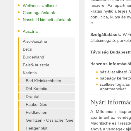
•
részére. Az apartman
Wellness szállások
•
kilátás nyílik a telj
Csomagajánlatok
póni, cica, kutya és 
•
Nassfeld kiemelt ajánlatok
is.
•
Ausztria
Szolgáltatások:
WiFi 
állatsimogató, parkoló
Alsó-Ausztria
Bécs
Távolság Budapestt
Burgenland
Hasznos információ
Felső-Ausztria
háziállat vihető 
Karintia
babaágy kérhető
Bad Kleinkirchheim
szálláselfoglal
Dél-Karintia
apartmanokat
Drautal
Nyári informá
Faaker See
A Millennium Expre
Feldkirchen
apartmanház vendége
Gerlitzen - Ossiacher See
Madritsche és Tressdo
Heiligenblut
ahová a vendégek ajá