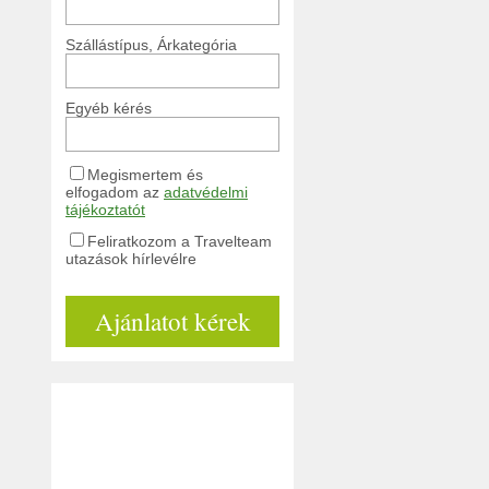
Szállástípus, Árkategória
Egyéb kérés
Megismertem és
elfogadom az
adatvédelmi
tájékoztatót
Feliratkozom a Travelteam
utazások hírlevélre
Ajánlatot kérek