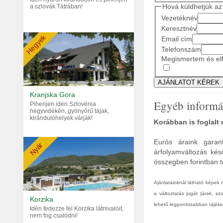
Hová küldhetjük az 
a szlovák Tátrában!
Vezetéknév
Keresztnév
Hegyek
Email cím
Telefonszám
Megismertem és elf
Kranjska Gora
Egyéb informá
Pihenjen idén Szlovénia
hegyvidékén, gyönyörű tájak,
kirándulóhelyek várják!
Korábban is foglalt
Eurós áraink garant
Nyár
árfolyamváltozás kés
összegben forintban tö
Ajánlatainknál látható képek
a változtatás jogát (árak, s
Korzika
lehető legpontosabban tájékoz
Idén fedezze fel Korzika látnivalóit,
nem fog csalódni!