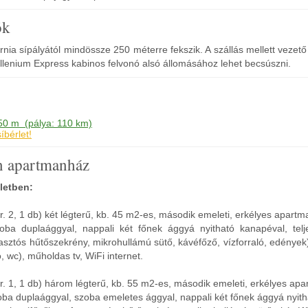
ók
ia sípályától mindössze 250 méterre fekszik. A szállás mellett vezető
illenium Express kabinos felvonó alsó állomásához lehet becsúszni.
250 m (pálya: 110 km)
bérlet!
n apartmanház
letben:
r. 2, 1 db) két légterű, kb. 45 m2-es, második emeleti, erkélyes apartm
zoba duplaággyal, nappali két főnek ággyá nyitható kanapéval, telje
asztós hűtőszekrény, mikrohullámú sütő, kávéfőző, vízforraló, edények
 wc), műholdas tv, WiFi internet.
r. 1, 1 db) három légterű, kb. 55 m2-es, második emeleti, erkélyes apa
oba duplaággyal, szoba emeletes ággyal, nappali két főnek ággyá nyit