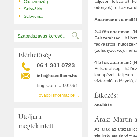
•
teljesen felszerelt 
Olaszország
•
edények), étkezősarok
Szlovákia
•
Szlovénia
Apartmanok a mellé
2-4 fős apartman:
(N
Felszereltség: hálós
fagyasztós hűtőszekr
(zuhanyzó, wc), műhol
Elérhetőség
4-5 fős apartman:
(Nr
06 1 301 0723
Felszereltség: háló
kanapéval, teljesen 
info@travelteam.hu
vízforraló, edények),
Eng.szám: U-001064
Étkezés:
További információk...
önellátás.
Utoljára
Árak: Martin 
megtekintett
Az árak az utazás idő
elérhető ajánlatot – s