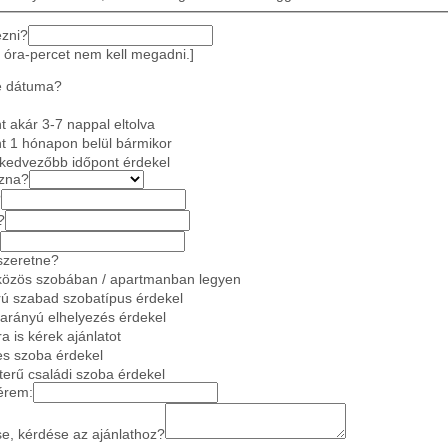
ezni?
 óra-percet nem kell megadni.]
e dátuma?
 akár 3-7 nappal eltolva
t 1 hónapon belül bármikor
gkedvezőbb időpont érdekel
azna?
?
?
szeretne?
közös szobában / apartmanban legyen
ú szabad szobatípus érdekel
 arányú elhelyezés érdekel
a is kérek ajánlatot
es szoba érdekel
gterű családi szoba érdekel
érem:
se, kérdése az ajánlathoz?