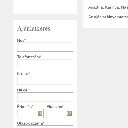
Ausztria, Karintia, N
Az ajánlat kinyomtat
Ajánlatkérés
Név*
Telefonszám*
E-mail*
Úti cél*
Érkezés*
Elutazás*
Utazók száma*