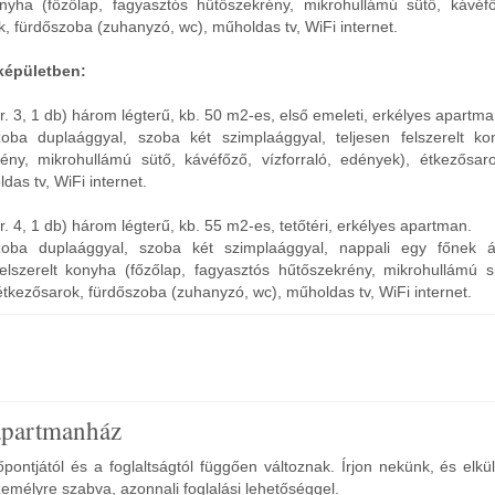
konyha (főzőlap, fagyasztós hűtőszekrény, mikrohullámú sütő, kávéfőz
, fürdőszoba (zuhanyzó, wc), műholdas tv, WiFi internet.
képületben:
r. 3, 1 db) három légterű, kb. 50 m2-es, első emeleti, erkélyes apartma
zoba duplaággyal, szoba két szimplaággyal, teljesen felszerelt ko
ény, mikrohullámú sütő, kávéfőző, vízforraló, edények), étkezősar
das tv, WiFi internet.
. 4, 1 db) három légterű, kb. 55 m2-es, tetőtéri, erkélyes apartman.
szoba duplaággyal, szoba két szimplaággyal, nappali egy főnek á
felszerelt konyha (főzőlap, fagyasztós hűtőszekrény, mikrohullámú s
 étkezősarok, fürdőszoba (zuhanyzó, wc), műholdas tv, WiFi internet.
apartmanház
pontjától és a foglaltságtól függően változnak. Írjon nekünk, és elkü
zemélyre szabva, azonnali foglalási lehetőséggel.