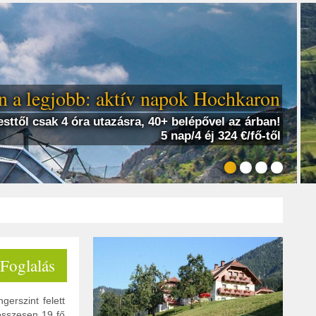
 a legjobb: aktív napok Hochkaron
sttől csak 4 óra utazásra, 40+ belépővel az árban!
5 nap/4 éj 324 €/fő-től
 Foglalás
erszint felett
 összesen 19 fő