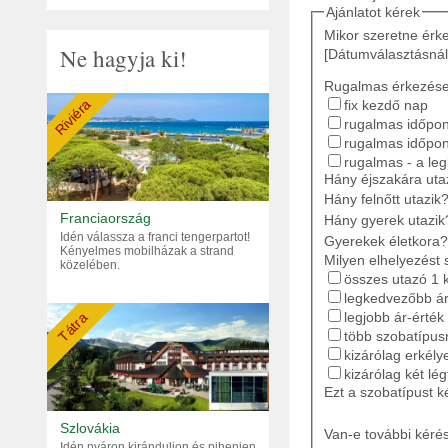
Ajánlatot kérek
Mikor szeretne érk
Ne hagyja ki!
[Dátumválasztásnál
Rugalmas érkezés
Riviéra
fix kezdő nap
rugalmas időpont
rugalmas időpon
rugalmas - a le
Hány éjszakára ut
Hány felnőtt utazik
Franciaország
Hány gyerek utazik
Idén válassza a franci tengerpartot!
Gyerekek életkora?
Kényelmes mobilházak a strand
Milyen elhelyezést 
közelében.
összes utazó 1 
legkedvezőbb ár
legjobb ár-érték
Tátra
több szobatípusr
kizárólag erkély
kizárólag két lé
Ezt a szobatípust k
Szlovákia
Van-e további kéré
Idén nyáron kiránduljon és pihenjen