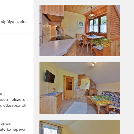
 sípálya széles
an.
sen felszerelt
), étkezősarok,
rtman.
ható kanapéval,