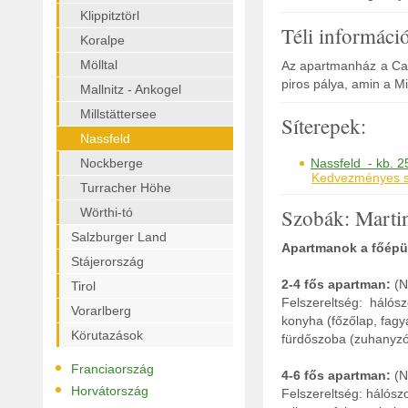
Klippitztörl
Téli informáci
Koralpe
Mölltal
Az apartmanház a Carn
piros pálya, amin a M
Mallnitz - Ankogel
Millstättersee
Síterepek:
Nassfeld
Nockberge
Nassfeld - kb. 
Kedvezményes sí
Turracher Höhe
Szobák: Marti
Wörthi-tó
Salzburger Land
Apartmanok a főépü
Stájerország
2-4 fős apartman:
(N
Tirol
Felszereltség: hálós
Vorarlberg
konyha (főzőlap, fagy
Körutazások
fürdőszoba (zuhanyzó,
•
Franciaország
4-6 fős apartman:
(N
•
Horvátország
Felszereltség: hálósz