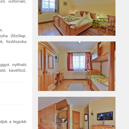
ő, vízforraló,
n.
nyha (főzőlap,
ok, fürdőszoba
ggyá nyitható
ütő, kávéfőző,
ldjük a legjobb