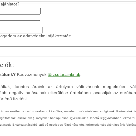
ajánlatot?
ogadom az adatvédelmi tájékoztatót:
ciók:
 nálunk?
Kedvezmények
törzsutasainknak
.
áltak, forintos áraink az árfolyam változásnak megfelelően vál
őbbi negatív hatásainak elkerülése érdekében javasoljuk az euróba
rténő fizetést.
 minden esetben az adott szálláson készültek, azonban csak mintaként szolgálnak. Partnereink 
zolgáltatások, akciók stb.), melyeket honlapunkon igyekszünk a lehető leggyorsabban lekövetni
tassuk. E változtatásokból adódó esetleges félreértésekért, kellemetlenségekért irodánk felelőss