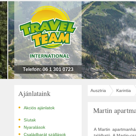
n
l
!
Telefon: 06 1 301 0723
Ausztria
Karintia
Ajánlataink
•
Akciós ajánlatok
Martin apartm
•
Síutak
•
Nyaralások
A Martin apartmanház
•
Családbarát szállások
található. A Martin-c