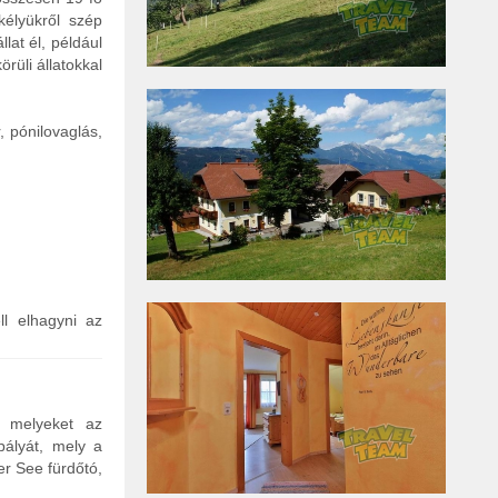
kélyükről szép
lat él, például
rüli állatokkal
r, pónilovaglás,
ll elhagyni az
, melyeket az
ályát, mely a
er See fürdőtó,