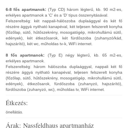
6-8 fős apartmanok:
(Typ CD) három légterű, kb. 90 m2-es,
erkélyes apartmanok a 'C' és a 'D' típus összenyitásával.
Felszereltség: két nappali-hálószoba duplaággyal és két fő
részére ággyá nyitható kanapéval, két teljesen felszerelt konyha
(főzőlap, sütő, hűtőszekrény, mosogatógép, mikrohullámú sütő,
edények), két étkezősarok, két fürdőszoba (zuhanyzó/kád,
hajszárító), két wc, műholdas tv-k, WiFi internet.
8 fős apartmanok:
(Typ E) négy légterű, kb. 65 m2-es,
erkélyes apartmanok.
Felszereltség: három hálószoba duplaággyal, nappali két fő
részére ággyá nyitható kanapéval, teljesen felszerelt konyha
(főzőlap, sütő, hűtőszekrény, mosogatógép, mikrohullámú sütő,
edények), étkezősarok, fürdőszoba (zuhanyzó, hajszárító),
fürdőszoba (zuhanyzó, wc), műholdas tv, WiFi internet.
Étkezés:
önellátás.
Árak: Nassfeldhaus apartmanház