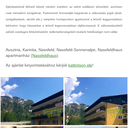
Ajánlatainknál látható képek minden esetben az adott szálláson készültek, azonban
csak mintaként szolgálnak. Partnereink fenntartják maguknak a változtatás jogát (árak,
szolgáltatások, akciók stb.), melyeket honlapunkon igyekszünk a lehető leggyorsabban
lekövetni, hogy Utasainkat a lehető legpontosabban tájékoztassuk. E változtatásokból
adódó esetleges félreértésekért, kellemetlenségekért irodánk felelősséget nem vállal.
Ausztria, Karintia, Nassfeld, Nassfeld-Sonnenalpe, Nassfeldhaus
apartmanház
(Nassfeldhaus)
Az ajánlat kinyomtatásához kérjük
kattintson ide
!