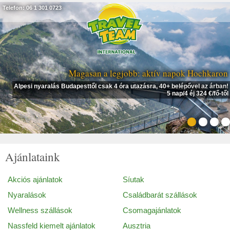
Telefon: 06 1 301 0723
Magasan a legjobb: aktív napok Hochkaron
Alpesi nyaralás Budapesttől csak 4 óra utazásra, 40+ belépővel az árban!
5 nap/4 éj 324 €/fő-től
Ajánlataink
Akciós ajánlatok
Síutak
Nyaralások
Családbarát szállások
Wellness szállások
Csomagajánlatok
Nassfeld kiemelt ajánlatok
Ausztria