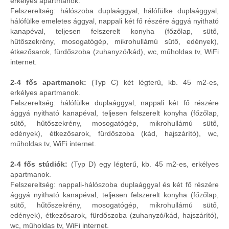
erkélyes apartmanok.
Felszereltség: hálószoba duplaággyal, hálófülke duplaággyal,
hálófülke emeletes ággyal, nappali két fő részére ággyá nyitható
kanapéval, teljesen felszerelt konyha (főzőlap, sütő,
hűtőszekrény, mosogatógép, mikrohullámú sütő, edények),
étkezősarok, fürdőszoba (zuhanyzó/kád), wc, műholdas tv, WiFi
internet.
2-4 fős apartmanok:
(Typ C) két légterű, kb. 45 m2-es,
erkélyes apartmanok.
Felszereltség: hálófülke duplaággyal, nappali két fő részére
ággyá nyitható kanapéval, teljesen felszerelt konyha (főzőlap,
sütő, hűtőszekrény, mosogatógép, mikrohullámú sütő,
edények), étkezősarok, fürdőszoba (kád, hajszárító), wc,
műholdas tv, WiFi internet.
2-4 fős stúdiók:
(Typ D) egy légterű, kb. 45 m2-es, erkélyes
apartmanok.
Felszereltség: nappali-hálószoba duplaággyal és két fő részére
ággyá nyitható kanapéval, teljesen felszerelt konyha (főzőlap,
sütő, hűtőszekrény, mosogatógép, mikrohullámú sütő,
edények), étkezősarok, fürdőszoba (zuhanyzó/kád, hajszárító),
wc, műholdas tv, WiFi internet.