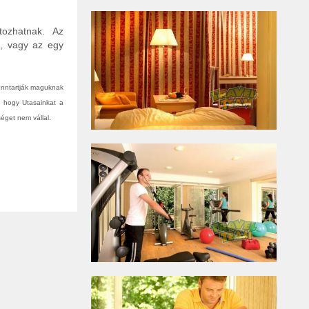
tozhatnak. Az
n, vagy az egy
fenntartják maguknak
, hogy Utasainkat a
éget nem vállal.