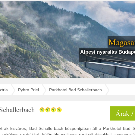
Magasan
Alpesi nyaralás Budape
tria
Pyhrn Priel
Parkhotel Bad Schallerbach
 Schallerbach
Árak /
sztrák kisváros, Bad Schallerbach központjában áll a Parkhotel Bad S
erkélyes szobákkal, különféle wellness-szolgáltatásokkal, ingyenes W