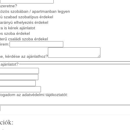
szeretne?
közös szobában / apartmanban legyen
ú szabad szobatípus érdekel
 arányú elhelyezés érdekel
a is kérek ajánlatot
es szoba érdekel
gterű családi szoba érdekel
érem:
se, kérdése az ajánlathoz?
ajánlatot?
ogadom az adatvédelmi tájékoztatót:
ciók: