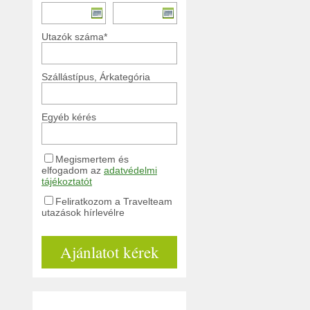
Utazók száma*
Szállástípus, Árkategória
Egyéb kérés
Megismertem és
elfogadom az
adatvédelmi
tájékoztatót
Feliratkozom a Travelteam
utazások hírlevélre
Ajánlatot kérek