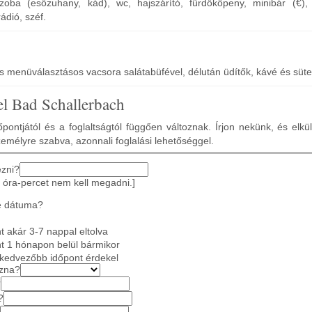
szoba (esőzuhany, kád), wc, hajszárító, fürdőköpeny, minibár (€), 
ádió, széf.
os menüválasztásos vacsora salátabüfével, délután üdítők, kávé és süt
el Bad Schallerbach
pontjától és a foglaltságtól függően változnak. Írjon nekünk, és elkü
zemélyre szabva, azonnali foglalási lehetőséggel.
ezni?
 óra-percet nem kell megadni.]
e dátuma?
 akár 3-7 nappal eltolva
t 1 hónapon belül bármikor
gkedvezőbb időpont érdekel
azna?
?
?