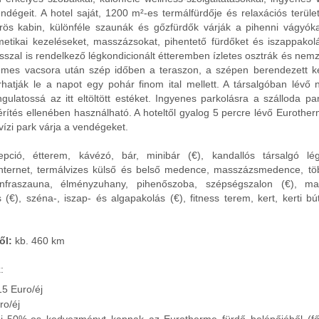
ndégeit. A hotel saját, 1200 m²-es termálfürdője és relaxációs terül
avörös kabin, különféle szaunák és gőzfürdők várják a pihenni vágyók
etikai kezeléseket, masszázsokat, pihentető fürdőket és iszappakolá
asszal is rendelkező légkondicionált étteremben ízletes osztrák és nemz
llemes vacsora után szép időben a teraszon, a szépen berendezett k
hatják le a napot egy pohár finom ital mellett. A társalgóban lévő n
ngulatossá az itt eltöltött estéket. Ingyenes parkolásra a szálloda p
érítés ellenében használható. A hoteltől gyalog 5 percre lévő Eurothe
vízi park várja a vendégeket.
epció, étterem, kávézó, bár, minibár (€), kandallós társalgó lég
internet, termálvizes külső és belső medence, masszázsmedence, tö
infraszauna, élményzuhany, pihenőszoba, szépségszalon (€), ma
(€), széna-, iszap- és algapakolás (€), fitness terem, kert, kerti bú
ől:
kb. 460 km
k
:
 15 Euro/éj
ro/éj