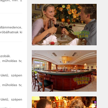
ágyon, min. 2
hullámmedence,
próbálhatnak ki
szobák.
, műholdas tv,
rületű, szépen
, műholdas tv,
ületű, szépen