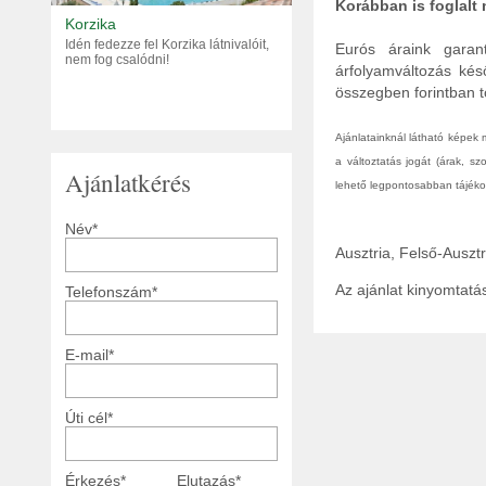
Korábban is foglalt
Korzika
Idén fedezze fel Korzika látnivalóit,
Eurós áraink garant
nem fog csalódni!
árfolyamváltozás kés
összegben forintban tö
Ajánlatainknál látható képek
a változtatás jogát (árak, s
Ajánlatkérés
lehető legpontosabban tájékoz
Név*
Ausztria, Felső-Auszt
Az ajánlat kinyomtat
Telefonszám*
E-mail*
Úti cél*
Érkezés*
Elutazás*