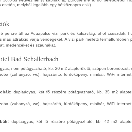
i 50%-os kedvezményt kapnak az Eurotherme fürdő belépőjéből (fő
a esetén, melyből legalább egy hétköznapra esik)
ciók
 5 percre áll az Aquapulco vízi park és kalózvilág, ahol csúszdák, 
más attrakció várja vendégeket. A vízi park melletti termálfürdőben 
at, medencéket és szaunákat.
otel Bad Schallerbach
gyas, nem pótágyazható, kb. 20 m2 alapterületű, szépen berendezett 
zoba (zuhanyzó, wc), hajszárító, fürdőköpeny, minibár, WiFi internet
zobák:
duplaágyas, két fő részére pótágyazható, kb. 35 m2 alapte
zoba (zuhanyzó, wc), hajszárító, fürdőköpeny, minibár, WiFi internet
bák:
duplaágyas, két fő részére pótágyazható, kb. 42 m2 alapter