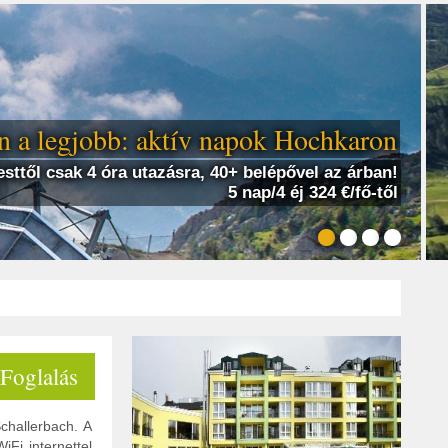
 a legjobb: aktív napok Hochkaron
sttől csak 4 óra utazásra, 40+ belépővel az árban!
5 nap/4 éj 324 €/fő-től
 Foglalás
challerbach. A
iFi internettel