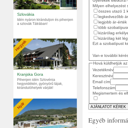
Gyerekek életkora?
Milyen elhelyezést 
összes utazó 1 
Szlovákia
legkedvezőbb ár
Idén nyáron kiránduljon és pihenjen
legjobb ár-érték
a szlovák Tátrában!
több szobatípusr
kizárólag erkély
kizárólag két lé
Hegyek
Ezt a szobatípust k
Van-e további kéré
Hová küldhetjük az 
Vezetéknév
Kranjska Gora
Keresztnév
Pihenjen idén Szlovénia
Email cím
hegyvidékén, gyönyörű tájak,
Telefonszám
kirándulóhelyek várják!
Megismertem és elf
Nyár
Egyéb informá