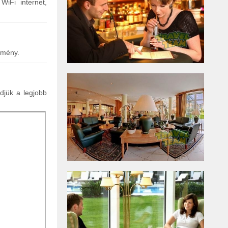
WiFi internet,
emény.
ldjük a legjobb