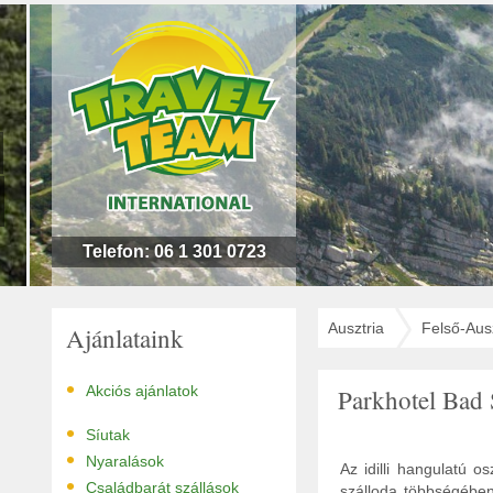
n
l
!
Telefon: 06 1 301 0723
Ausztria
Felső-Ausz
Ajánlataink
•
Akciós ajánlatok
Parkhotel Bad
•
Síutak
•
Nyaralások
Az idilli hangulatú o
•
Családbarát szállások
szálloda többségében 