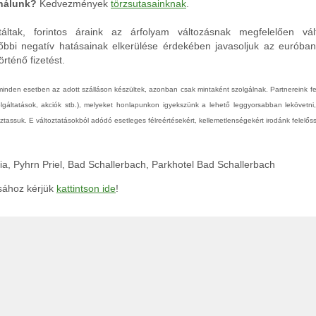
 nálunk?
Kedvezmények
törzsutasainknak
.
áltak, forintos áraink az árfolyam változásnak megfelelően vál
őbbi negatív hatásainak elkerülése érdekében javasoljuk az euróba
rténő fizetést.
 minden esetben az adott szálláson készültek, azonban csak mintaként szolgálnak. Partnereink 
zolgáltatások, akciók stb.), melyeket honlapunkon igyekszünk a lehető leggyorsabban lekövetni
tassuk. E változtatásokból adódó esetleges félreértésekért, kellemetlenségekért irodánk felelőss
ria, Pyhrn Priel, Bad Schallerbach, Parkhotel Bad Schallerbach
ásához kérjük
kattintson ide
!