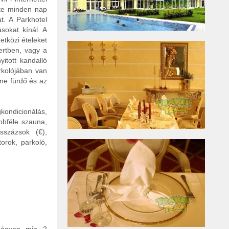
ete minden nap
at. A Parkhotel
sokat kínál. A
etközi ételeket
ertben, vagy a
yitott kandalló
arkolójában van
rme fürdő és az
kondicionálás,
bbféle szauna,
sszázsok (€),
torok, parkoló,