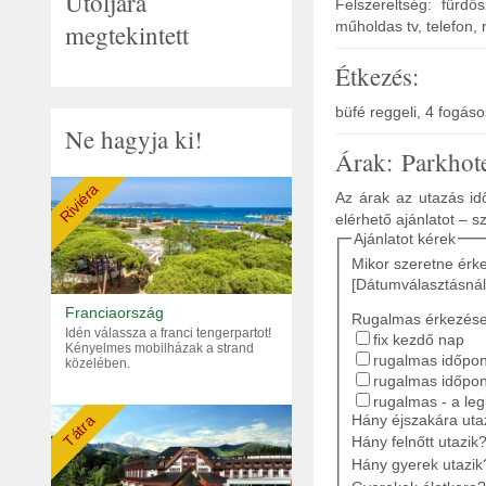
Utoljára
Felszereltség: fürdő
műholdas tv, telefon, r
megtekintett
Étkezés:
büfé reggeli, 4 fogás
Ne hagyja ki!
Árak: Parkhot
Riviéra
Az árak az utazás idő
elérhető ajánlatot – s
Ajánlatot kérek
Mikor szeretne érk
[Dátumválasztásnál
Franciaország
Rugalmas érkezés
Idén válassza a franci tengerpartot!
fix kezdő nap
Kényelmes mobilházak a strand
rugalmas időpont
közelében.
rugalmas időpon
rugalmas - a le
Hány éjszakára ut
Tátra
Hány felnőtt utazik
Hány gyerek utazik