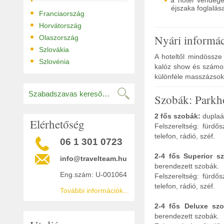
a hotel vendége
éjszaka foglalás
•
Franciaország
•
Horvátország
•
Nyári informá
Olaszország
•
Szlovákia
A hoteltől mindössze
•
Szlovénia
kalóz show és számos 
különféle masszázsok
Szobák: Parkh
2 fős szobák:
duplaá
Elérhetőség
Felszereltség: fürdős
telefon, rádió, széf.
06 1 301 0723
2-4 fős Superior s
info@travelteam.hu
berendezett szobák.
Eng.szám: U-001064
Felszereltség: fürdős
telefon, rádió, széf.
További információk...
2-4 fős Deluxe szo
berendezett szobák.