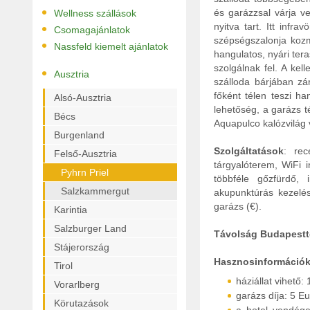
•
és garázzsal várja ve
Wellness szállások
•
nyitva tart. Itt infr
Csomagajánlatok
szépségszalonja kozm
•
Nassfeld kiemelt ajánlatok
hangulatos, nyári ter
szolgálnak fel. A ke
•
Ausztria
szálloda bárjában zár
főként télen teszi ha
Alsó-Ausztria
lehetőség, a garázs t
Bécs
Aquapulco kalózvilág 
Burgenland
Szolgáltatások
: rec
Felső-Ausztria
tárgyalóterem, WiFi 
Pyhrn Priel
többféle gőzfürdő, 
Salzkammergut
akupunktúrás kezelés 
garázs (€).
Karintia
Salzburger Land
Távolság Budapestt
Stájerország
Hasznos
információ
Tirol
háziállat vihető:
Vorarlberg
garázs díja: 5 Eu
Körutazások