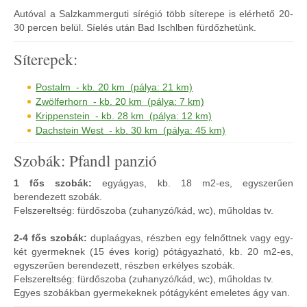
Autóval a Salzkammerguti sírégió több síterepe is elérhető 20-
30 percen belül. Síelés után Bad Ischlben fürdőzhetünk.
Síterepek:
Postalm - kb. 20 km (pálya: 21 km)
Zwölferhorn - kb. 20 km (pálya: 7 km)
Krippenstein - kb. 28 km (pálya: 12 km)
Dachstein West - kb. 30 km (pálya: 45 km)
Szobák: Pfandl panzió
1 fős szobák:
egyágyas, kb. 18 m2-es, egyszerűen
berendezett szobák.
Felszereltség: fürdőszoba (zuhanyzó/kád, wc), műholdas tv.
2-4 fős szobák:
duplaágyas, részben egy felnőttnek vagy egy-
két gyermeknek (15 éves korig) pótágyazható, kb. 20 m2-es,
egyszerűen berendezett, részben erkélyes szobák.
Felszereltség: fürdőszoba (zuhanyzó/kád, wc), műholdas tv.
Egyes szobákban gyermekeknek pótágyként emeletes ágy van.