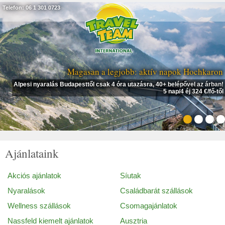
Telefon: 06 1 301 0723
Magasan a legjobb: aktív napok Hochkaron
Alpesi nyaralás Budapesttől csak 4 óra utazásra, 40+ belépővel az árban!
5 nap/4 éj 324 €/fő-től
Ajánlataink
Akciós ajánlatok
Síutak
Nyaralások
Családbarát szállások
Wellness szállások
Csomagajánlatok
Nassfeld kiemelt ajánlatok
Ausztria