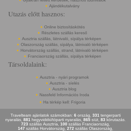
Gyakran feltett kérdések, hasznos tudnivalók
Ajándékutalvány
Utazás előtt hasznos:
Online biztosításkötés
Részletes szállás kereső
Ausztria szállás, látnivaló, sípálya térképen
Olaszország szállás, sípálya, látnivaló térképen
Horvátország szállás, strand, látnivaló térképen
Franciaország szállás, sípálya térképen
Társoldalaink:
Ausztria - nyári programok
Ausztria - síelés
Ausztria blog
Nassfeld Információs Iroda
Ha térkép kell: Frigoria
Travelteam ajánlatok számokban:
6
ország,
331
tengerparti
nyaralás,
881
hegyvidéki/tóparti nyaralás,
865
síút,
83
körutazás.
723
szállás Ausztria,
100
szállás Franciaország,
147
szállás Horvátország,
272
szállás Olaszország,