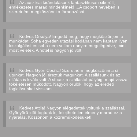
Az ausztriai kirándulásunk fantasztikusan sikerült,
emlékezetes marad mindenkinek! ...A csoport nevében is
szeretném megköszönni a fáradozását!
Kedves Orsolya! Engedd meg, hogy megköszönjem a
munkádat. Soha egyetlen utazási irodában nem kaptam ilyen
kiszolgálást és soha nem voltam ennyire megelégedve, mint
most veletek. A hotel is nagyon jó volt.
Kedves Győri Cecília! Szeretném megköszönni a sí
utunkat. Nagyon jól éreztük magunkat. A szállásunk és az
ellátás is kiváló volt. A síbusz a szállástól-pályáig, majd vissza
tökéletesen működött. Nagyon örülök, hogy az eredeti
foglalásunkat visszam...
Kedves Attila! Nagyon elégedettek voltunk a szállással.
Gyönyörű időt fogtunk ki, felejthetetlen élmény marad ez a
nyaralás. Köszönöm a közreműködésüket!