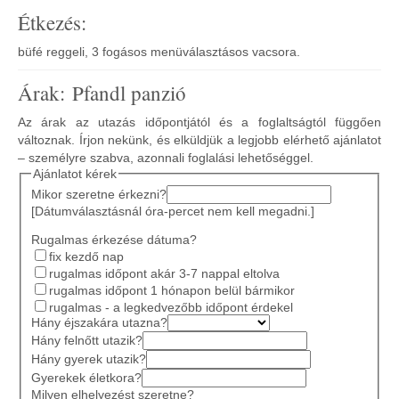
Étkezés:
büfé reggeli, 3 fogásos menüválasztásos vacsora.
Árak: Pfandl panzió
Az árak az utazás időpontjától és a foglaltságtól függően
változnak. Írjon nekünk, és elküldjük a legjobb elérhető ajánlatot
– személyre szabva, azonnali foglalási lehetőséggel.
Ajánlatot kérek
Mikor szeretne érkezni?
[Dátumválasztásnál óra-percet nem kell megadni.]
Rugalmas érkezése dátuma?
fix kezdő nap
rugalmas időpont akár 3-7 nappal eltolva
rugalmas időpont 1 hónapon belül bármikor
rugalmas - a legkedvezőbb időpont érdekel
Hány éjszakára utazna?
Hány felnőtt utazik?
Hány gyerek utazik?
Gyerekek életkora?
Milyen elhelyezést szeretne?