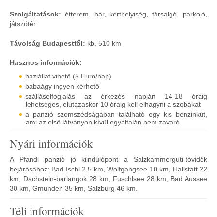
Szolgáltatások:
étterem, bár, kerthelyiség, társalgó, parkoló,
játszótér.
Távolság Budapesttől:
kb. 510 km
Hasznos információk:
háziállat vihető (5 Euro/nap)
babaágy ingyen kérhető
szálláselfoglalás az érkezés napján 14-18 óráig
lehetséges, elutazáskor 10 óráig kell elhagyni a szobákat
a panzió szomszédságában található egy kis benzinkút,
ami az első látványon kívül egyáltalán nem zavaró
Nyári információk
A Pfandl panzió jó kiindulópont a Salzkammerguti-tóvidék
bejárásához: Bad Ischl 2,5 km, Wolfgangsee 10 km, Hallstatt 22
km, Dachstein-barlangok 28 km, Fuschlsee 28 km, Bad Aussee
30 km, Gmunden 35 km, Salzburg 46 km.
Téli információk