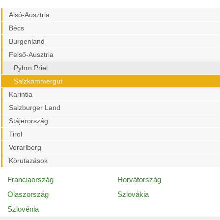
Alsó-Ausztria
Bécs
Burgenland
Felső-Ausztria
Pyhrn Priel
Salzkammergut
Karintia
Salzburger Land
Stájerország
Tirol
Vorarlberg
Körutazások
Franciaország
Horvátország
Olaszország
Szlovákia
Szlovénia