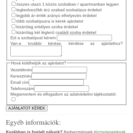
összes utazó 1 közös szobában / apartmanban legyen
legkedvezőbb árú szabad szobatípus érdekel
legjobb ár-érték arányú elhelyezés érdekel
több szobatípusra is kérek ajánlatot
kizárólag erkélyes szoba érdekel
kizárólag két légterű családi szoba érdekel
Ezt a szobatípust kérem:
Van-e további kérése, kérdése az ajánlathoz?
Hová küldhetjük az ajánlatot?
Vezetéknév
Keresztnév
Email cím
Telefonszám
Megismertem és elfogadom az adatvédelmi tájékoztatót:
Egyéb információk:
Korábban is foglalt nálunk?
Kedvezmények
törzsutasainknak
.