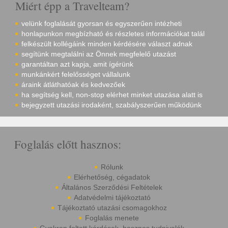
Miért épp a Travelteam?
velünk foglalását gyorsan és egyszerűen intézheti
honlapunkon megbízható és részletes információkat talál
felkészült kollégáink minden kérdésére választ adnak
segítünk megtalálni az Önnek megfelelő utazást
garantáltan azt kapja, amit ígérünk
munkánkért felelősséget vállalunk
áraink átláthatóak és kedvezőek
ha segítség kell, non-stop elérhet minket utazása alatt is
bejegyzett utazási irodaként, szabályszerűen működünk
Foglalás előtt hasznos:
Rólunk
Elérhetőség, cégadatok
Általános Szerződési Feltételek
Adatvédelmi tájékoztató
Tájékoztató utazási csomagokhoz
Foglalás menete