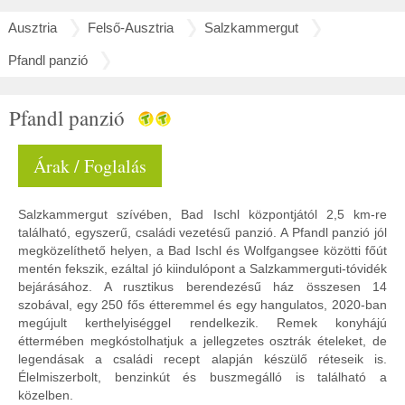
Ausztria
Felső-Ausztria
Salzkammergut
Pfandl panzió
Pfandl panzió
Árak / Foglalás
Salzkammergut szívében, Bad Ischl központjától 2,5 km-re
található, egyszerű, családi vezetésű panzió. A Pfandl panzió jól
megközelíthető helyen, a Bad Ischl és Wolfgangsee közötti főút
mentén fekszik, ezáltal jó kiindulópont a Salzkammerguti-tóvidék
bejárásához. A rusztikus berendezésű ház összesen 14
szobával, egy 250 fős étteremmel és egy hangulatos, 2020-ban
megújult kerthelyiséggel rendelkezik. Remek konyhájú
éttermében megkóstolhatjuk a jellegzetes osztrák ételeket, de
legendásak a családi recept alapján készülő réteseik is.
Élelmiszerbolt, benzinkút és buszmegálló is található a
közelben.