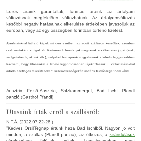
Eurós áraink garantáltak, forintos áraink az árfolyam
változásnak megfelelően változhatnak. Az árfolyamváltozás
későbbi negatív hatásainak elkerülése érdekében javasoljuk az
euróban, vagy az egy összegben forintban történő fizetést.
Ajánlatainknál látható képek minden esetben az adott szálláson készültek, azonban
csak mintaként szolgálnak. Partnereink fenntartják maguknak a változtatás jogát (árak,
szolgáltatások, akciók stb.), melyeket honlapunkon igyekszünk a lehető leggyorsabban
lekövetni, hogy Utasainkat a lehető legpontosabban tájékoztassuk. E változtatásokból
adódó esetleges félreértésekért, kellemetlenségekért irodánk felelősséget nem vállal.
Ausztria, Felső-Ausztria, Salzkammergut, Bad Ischl, Pfandl
panzió (Gasthof Pfandl)
Utasaink írták erről a szállásról:
N.T.Á. (2022.07.22-28.)
"Kedves Orsi!Tegnap értünk haza Bad Ischlből. Nagyon jó volt
minden, a szállás (Pfandl panzió), az étkezés, a
kirándulások
várakozáson felüliek voltak. Legszívesebben most