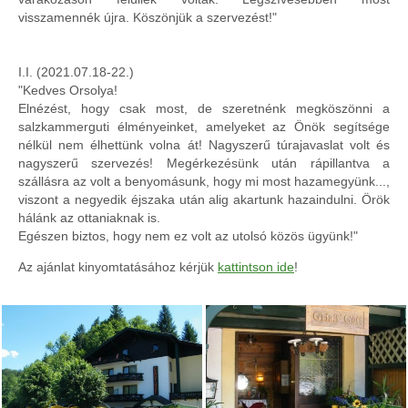
visszamennék újra. Köszönjük a szervezést!"
I.I. (2021.07.18-22.)
"Kedves Orsolya!
Elnézést, hogy csak most, de szeretnénk megköszönni a
salzkammerguti élményeinket, amelyeket az Önök segítsége
nélkül nem élhettünk volna át! Nagyszerű túrajavaslat volt és
nagyszerű szervezés! Megérkezésünk után rápillantva a
szállásra az volt a benyomásunk, hogy mi most hazamegyünk...,
viszont a negyedik éjszaka után alig akartunk hazaindulni. Örök
hálánk az ottaniaknak is.
Egészen biztos, hogy nem ez volt az utolsó közös ügyünk!"
Az ajánlat kinyomtatásához kérjük
kattintson ide
!