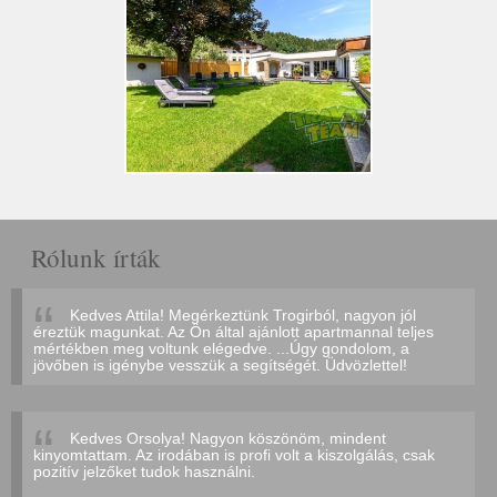
Rólunk írták
Kedves Attila! Megérkeztünk Trogirból, nagyon jól
éreztük magunkat. Az Ön által ajánlott apartmannal teljes
mértékben meg voltunk elégedve. ...Úgy gondolom, a
jövőben is igénybe vesszük a segítségét. Üdvözlettel!
Kedves Orsolya! Nagyon köszönöm, mindent
kinyomtattam. Az irodában is profi volt a kiszolgálás, csak
pozitív jelzőket tudok használni.