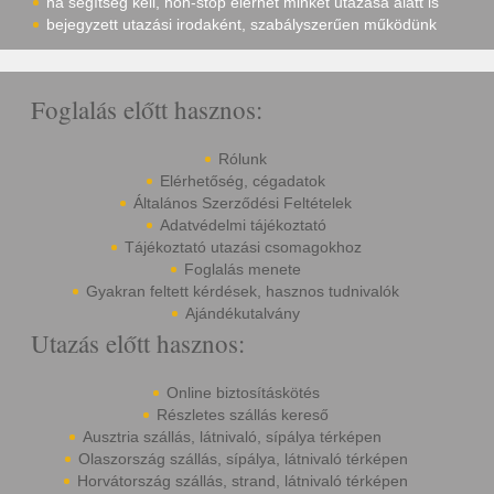
ha segítség kell, non-stop elérhet minket utazása alatt is
bejegyzett utazási irodaként, szabályszerűen működünk
Foglalás előtt hasznos:
Rólunk
Elérhetőség, cégadatok
Általános Szerződési Feltételek
Adatvédelmi tájékoztató
Tájékoztató utazási csomagokhoz
Foglalás menete
Gyakran feltett kérdések, hasznos tudnivalók
Ajándékutalvány
Utazás előtt hasznos:
Online biztosításkötés
Részletes szállás kereső
Ausztria szállás, látnivaló, sípálya térképen
Olaszország szállás, sípálya, látnivaló térképen
Horvátország szállás, strand, látnivaló térképen