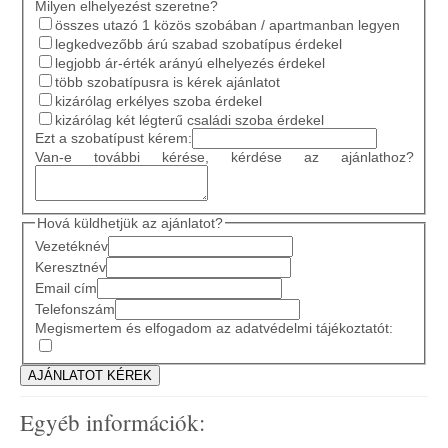
Milyen elhelyezést szeretne?
összes utazó 1 közös szobában / apartmanban legyen
legkedvezőbb árú szabad szobatípus érdekel
legjobb ár-érték arányú elhelyezés érdekel
több szobatípusra is kérek ajánlatot
kizárólag erkélyes szoba érdekel
kizárólag két légterű családi szoba érdekel
Ezt a szobatípust kérem:
Van-e további kérése, kérdése az ajánlathoz?
Hová küldhetjük az ajánlatot?
Vezetéknév
Keresztnév
Email cím
Telefonszám
Megismertem és elfogadom az adatvédelmi tájékoztatót:
Egyéb információk: