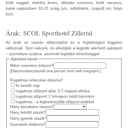
büfé reggeli, ebédre leves, délután uzsonna, büfé vacsora,
italok napközben 10-21 óráig (víz, üdítőitalok, csapolt sör, folyó
bor).
Árak: SCOL Sporthotel Zillertal
Az árak az utazás időpontjától és a foglaltságtól függően
változnak. Írjon nekünk, és elküldjük a legjobb elérhető ajánlatot
– személyre szabva, azonnali foglalási lehetőséggel.
Ajánlatot kérek
Mikor szeretne érkezni?
[Dátumválasztásnál óra-percet nem kell megadni.]
Rugalmas érkezése dátuma?
fix kezdő nap
rugalmas időpont akár 3-7 nappal eltolva
rugalmas időpont 1 hónapon belül bármikor
rugalmas - a legkedvezőbb időpont érdekel
Hány éjszakára utazna?
Hány felnőtt utazik?
Hány gyerek utazik?
Gyerekek életkora?