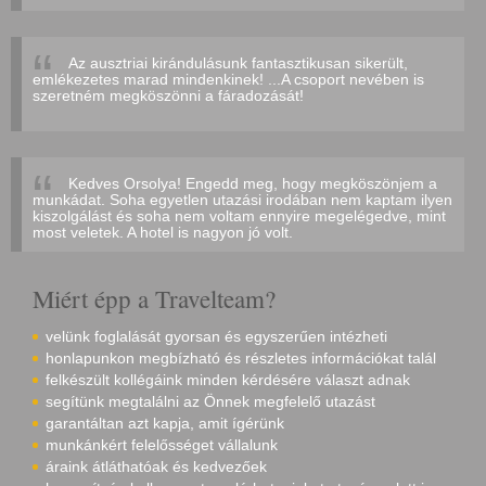
Az ausztriai kirándulásunk fantasztikusan sikerült,
emlékezetes marad mindenkinek! ...A csoport nevében is
szeretném megköszönni a fáradozását!
Kedves Orsolya! Engedd meg, hogy megköszönjem a
munkádat. Soha egyetlen utazási irodában nem kaptam ilyen
kiszolgálást és soha nem voltam ennyire megelégedve, mint
most veletek. A hotel is nagyon jó volt.
Miért épp a Travelteam?
velünk foglalását gyorsan és egyszerűen intézheti
honlapunkon megbízható és részletes információkat talál
felkészült kollégáink minden kérdésére választ adnak
segítünk megtalálni az Önnek megfelelő utazást
garantáltan azt kapja, amit ígérünk
munkánkért felelősséget vállalunk
áraink átláthatóak és kedvezőek