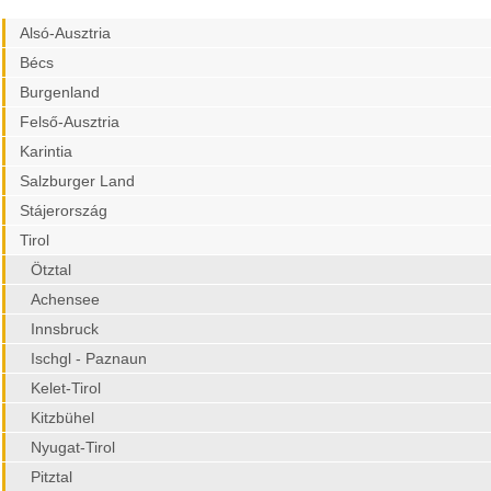
Alsó-Ausztria
Bécs
Burgenland
Felső-Ausztria
Karintia
Salzburger Land
Stájerország
Tirol
Ötztal
Achensee
Innsbruck
Ischgl - Paznaun
Kelet-Tirol
Kitzbühel
Nyugat-Tirol
Pitztal