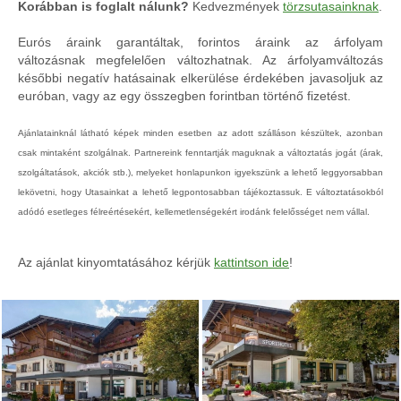
Korábban is foglalt nálunk?
Kedvezmények
törzsutasainknak
.
Eurós áraink garantáltak, forintos áraink az árfolyam
változásnak megfelelően változhatnak. Az árfolyamváltozás
későbbi negatív hatásainak elkerülése érdekében javasoljuk az
euróban, vagy az egy összegben forintban történő fizetést.
Ajánlatainknál látható képek minden esetben az adott szálláson készültek, azonban
csak mintaként szolgálnak. Partnereink fenntartják maguknak a változtatás jogát (árak,
szolgáltatások, akciók stb.), melyeket honlapunkon igyekszünk a lehető leggyorsabban
lekövetni, hogy Utasainkat a lehető legpontosabban tájékoztassuk. E változtatásokból
adódó esetleges félreértésekért, kellemetlenségekért irodánk felelősséget nem vállal.
Az ajánlat kinyomtatásához kérjük
kattintson ide
!