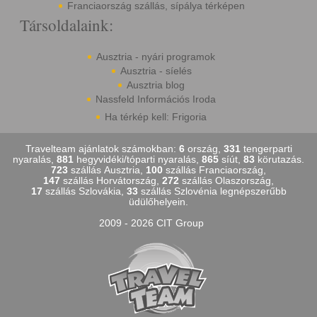
Franciaország szállás, sípálya térképen
Társoldalaink:
Ausztria - nyári programok
Ausztria - síelés
Ausztria blog
Nassfeld Információs Iroda
Ha térkép kell: Frigoria
Travelteam ajánlatok számokban:
6
ország,
331
tengerparti
nyaralás,
881
hegyvidéki/tóparti nyaralás,
865
síút,
83
körutazás.
723
szállás Ausztria,
100
szállás Franciaország,
147
szállás Horvátország,
272
szállás Olaszország,
17
szállás Szlovákia,
33
szállás Szlovénia legnépszerűbb
üdülőhelyein.
2009 - 2026 CIT Group