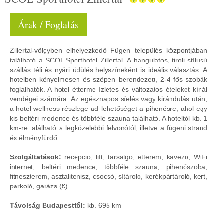
Árak / Foglalás
Zillertal-völgyben elhelyezkedő Fügen település központjában
található a SCOL Sporthotel Zillertal. A hangulatos, tiroli stílusú
szállás téli és nyári üdülés helyszíneként is ideális választás. A
hotelben kényelmesen és szépen berendezett, 2-4 fős szobák
foglalhatók. A hotel étterme ízletes és változatos ételeket kínál
vendégei számára. Az egésznapos síelés vagy kirándulás után,
a hotel wellness részlege ad lehetőséget a pihenésre, ahol egy
kis beltéri medence és többféle szauna található. A hoteltől kb. 1
km-re található a legközelebbi felvonótól, illetve a fügeni strand
és élményfürdő.
Szolgáltatások:
recepció, lift, társalgó, étterem, kávézó, WiFi
internet, beltéri medence, többféle szauna, pihenőszoba,
fitneszterem, asztalitenisz, csocsó, sítároló, kerékpártároló, kert,
parkoló, garázs (€).
Távolság Budapesttől:
kb. 695 km