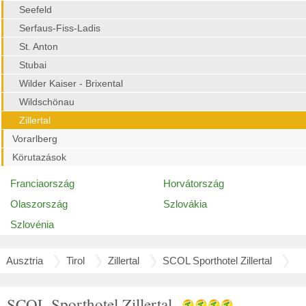
Seefeld
Serfaus-Fiss-Ladis
St. Anton
Stubai
Wilder Kaiser - Brixental
Wildschönau
Zillertal
Vorarlberg
Körutazások
Franciaország
Horvátország
Olaszország
Szlovákia
Szlovénia
Ausztria
Tirol
Zillertal
SCOL Sporthotel Zillertal
SCOL Sporthotel Zillertal