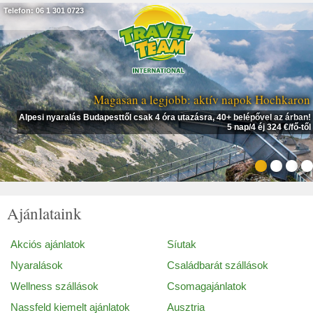
Telefon: 06 1 301 0723
Magasan a legjobb: aktív napok Hochkaron
Alpesi nyaralás Budapesttől csak 4 óra utazásra, 40+ belépővel az árban!
5 nap/4 éj 324 €/fő-től
Ajánlataink
Akciós ajánlatok
Síutak
Nyaralások
Családbarát szállások
Wellness szállások
Csomagajánlatok
Nassfeld kiemelt ajánlatok
Ausztria