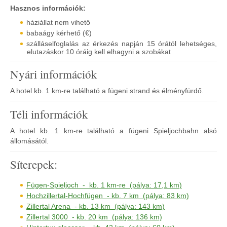
Hasznos információk:
háziállat nem vihető
babaágy kérhető (€)
szálláselfoglalás az érkezés napján 15 órától lehetséges,
elutazáskor 10 óráig kell elhagyni a szobákat
Nyári információk
A hotel kb. 1 km-re található a fügeni strand és élményfürdő.
Téli információk
A hotel kb. 1 km-re található a fügeni Spieljochbahn alsó
állomásától.
Síterepek:
Fügen-Spieljoch - kb. 1 km-re (pálya: 17,1 km)
Hochzillertal-Hochfügen - kb. 7 km (pálya: 83 km)
Zillertal Arena - kb. 13 km (pálya: 143 km)
Zillertal 3000 - kb. 20 km (pálya: 136 km)