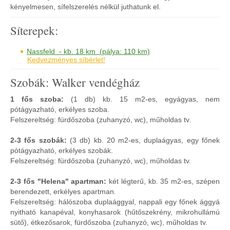
kényelmesen, sífelszerelés nélkül juthatunk el.
Síterepek:
Nassfeld - kb. 18 km (pálya: 110 km)
Kedvezményes síbérlet!
Szobák: Walker vendégház
1 fős szoba:
(1 db) kb. 15 m2-es, egyágyas, nem
pótágyazható, erkélyes szoba.
Felszereltség: fürdőszoba (zuhanyzó, wc), műholdas tv.
2-3 fős szobák:
(3 db) kb. 20 m2-es, duplaágyas, egy főnek
pótágyazható, erkélyes szobák.
Felszereltség: fürdőszoba (zuhanyzó, wc), műholdas tv.
2-3 fős "Helena" apartman:
két légterű, kb. 35 m2-es, szépen
berendezett, erkélyes apartman.
Felszereltség: hálószoba duplaággyal, nappali egy főnek ággyá
nyitható kanapéval, konyhasarok (hűtőszekrény, mikrohullámú
sütő), étkezősarok, fürdőszoba (zuhanyzó, wc), műholdas tv.