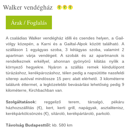
Walker vendégház
Árak / Foglalás
A családias Walker vendégház idilli és csendes helyen, a Gail-
völgy közepén, a Karni és a Gailtal-Alpok között található. A
szálláson 1 egyágyas szoba, 3 kétágyas szoba, valamint 2
apartman várja vendégeit. A szobák és az apartmanok is
rendelkeznek erkéllyel, ahonnan gyönyörű kilátás nyílik a
környező hegyekre. Nyáron a szállás remek kiindulópont
túrázáshoz, kerékpározáshoz, télen pedig a napsütötte nassfeldi
síterep autóval mindössze 15 perc alatt elérhető. 3 kilométerre
találunk éttermet, a legközelebbi bevásárlási lehetőség pedig 9
kilométerre, Kirchbachban van.
​Szolgáltatások:
​reggeliző terem, társalgó, pékáru
házhozszállítás (€), kert, kerti grill, napágyak, asztalitenisz,
kerékpárkölcsönzés (€), sítároló, kerékpártároló, parkoló.
​Távolság Budapesttől:
​kb. 580 km