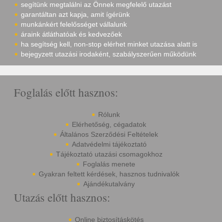
segítünk megtalálni az Önnek megfelelő utazást
garantáltan azt kapja, amit ígérünk
munkánkért felelősséget vállalunk
áraink átláthatóak és kedvezőek
ha segítség kell, non-stop elérhet minket utazása alatt is
bejegyzett utazási irodaként, szabályszerűen működünk
Foglalás előtt hasznos:
Rólunk
Elérhetőség, cégadatok
Általános Szerződési Feltételek
Adatvédelmi tájékoztató
Tájékoztató utazási csomagokhoz
Foglalás menete
Gyakran feltett kérdések, hasznos tudnivalók
Ajándékutalvány
Utazás előtt hasznos:
Online biztosításkötés