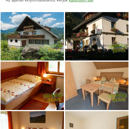
Az ajánlat kinyomtatásához kérjük
kattintson ide
!