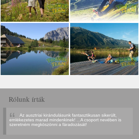
Rólunk írták
Az ausztriai kirándulásunk fantasztikusan sikerült,
emlékezetes marad mindenkinek! ...A csoport nevében is
szeretném megköszönni a fáradozását!