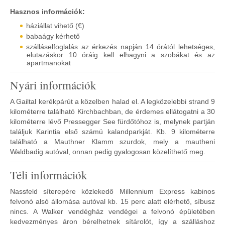
​Hasznos információk:
háziállat vihető (€)
babaágy kérhető
szálláselfoglalás az érkezés napján 14 órától lehetséges,
elutazáskor 10 óráig kell elhagyni a szobákat és az
apartmanokat
Nyári információk
A Gailtal kerékpárút a közelben halad el. A legközelebbi strand 9
kilométerre található Kirchbachban, de érdemes ellátogatni a 30
kilométerre lévő Pressegger See fürdőtóhoz is, melynek partján
találjuk Karintia első számú kalandparkját. Kb. 9 kilométerre
található a Mauthner Klamm szurdok, mely a mautheni
Waldbadig autóval, onnan pedig gyalogosan közelíthető meg.
Téli információk
Nassfeld síterepére közlekedő Millennium Express kabinos
felvonó alsó állomása autóval kb. 15 perc alatt elérhető, síbusz
nincs. A Walker vendégház vendégei a felvonó épületében
kedvezményes áron bérelhetnek sítárolót, így a szálláshoz