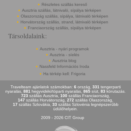
Részletes szállás kereső
Ausztria szállás, látnivaló, sípálya térképen
Olaszország szállás, sípálya, látnivaló térképen
Horvátország szállás, strand, látnivaló térképen
Franciaország szállás, sípálya térképen
Társoldalaink:
Ausztria - nyári programok
Ausztria - síelés
Ausztria blog
Nassfeld Információs Iroda
Ha térkép kell: Frigoria
Travelteam ajánlatok számokban:
6
ország,
331
tengerparti
nyaralás,
881
hegyvidéki/tóparti nyaralás,
865
síút,
83
körutazás.
723
szállás Ausztria,
100
szállás Franciaország,
147
szállás Horvátország,
272
szállás Olaszország,
17
szállás Szlovákia,
33
szállás Szlovénia legnépszerűbb
üdülőhelyein.
2009 - 2026 CIT Group