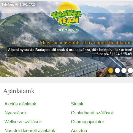
Telefon: 06 1 301 0723
Magasan a legjobb: aktív napok Hochkaron
Alpesi nyaralás Budapesttől csak 4 óra utazásra, 40+ belépővel az árban!
5 nap/4 éj 324 €/fő-től
Ajánlataink
Akciós ajánlatok
Síutak
Nyaralások
Családbarát szállások
Wellness szállások
Csomagajánlatok
Nassfeld kiemelt ajánlatok
Ausztria