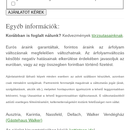
Egyéb információk:
Korábban is foglalt nálunk?
Kedvezmények
törzsutasainknak
.
Eurós áraink garantáltak, forintos áraink az árfolyam
változásnak megfelelően változhatnak. Az árfolyamváltozás
későbbi negatív hatásainak elkerülése érdekében javasoljuk az
euróban, vagy az egy összegben forintban történő fizetést.
Ajánlatainknál látható képek minden esetben az adott szálláson készültek, azonban
csak mintaként szolgálnak. Partnereink fenntartják maguknak a változtatás jogát (árak,
szolgáltatások, akciók stb.), melyeket honlapunkon igyekszünk a lehető leggyorsabban
lekövetni, hogy Utasainkat a lehető legpontosabban tájékoztassuk. E változtatásokból
adódó esetleges félreértésekért, kellemetlenségekért irodánk felelősséget nem vállal.
Ausztria, Karintia, Nassfeld, Dellach, Walker Vendégház
(Gästehaus Walker)