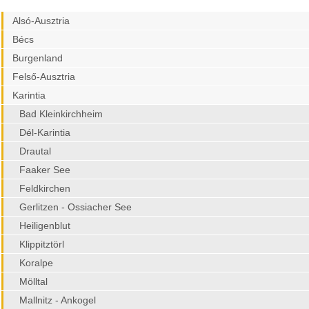
Alsó-Ausztria
Bécs
Burgenland
Felső-Ausztria
Karintia
Bad Kleinkirchheim
Dél-Karintia
Drautal
Faaker See
Feldkirchen
Gerlitzen - Ossiacher See
Heiligenblut
Klippitztörl
Koralpe
Mölltal
Mallnitz - Ankogel