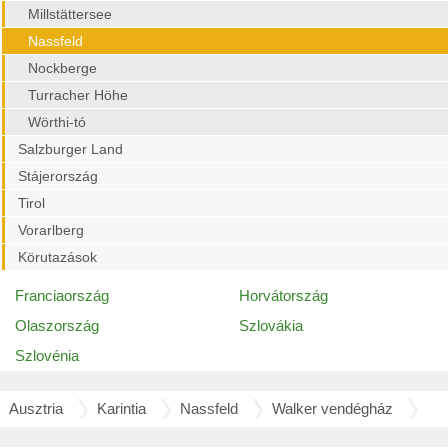
Millstättersee
Nassfeld
Nockberge
Turracher Höhe
Wörthi-tó
Salzburger Land
Stájerország
Tirol
Vorarlberg
Körutazások
Franciaország
Horvátország
Olaszország
Szlovákia
Szlovénia
Ausztria
Karintia
Nassfeld
Walker vendégház