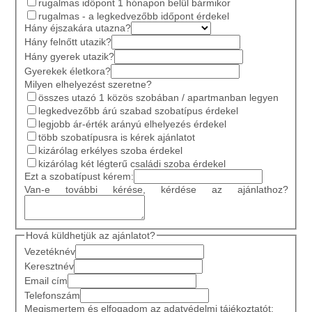
rugalmas időpont 1 hónapon belül bármikor
rugalmas - a legkedvezőbb időpont érdekel
Hány éjszakára utazna?
Hány felnőtt utazik?
Hány gyerek utazik?
Gyerekek életkora?
Milyen elhelyezést szeretne?
összes utazó 1 közös szobában / apartmanban legyen
legkedvezőbb árú szabad szobatípus érdekel
legjobb ár-érték arányú elhelyezés érdekel
több szobatípusra is kérek ajánlatot
kizárólag erkélyes szoba érdekel
kizárólag két légterű családi szoba érdekel
Ezt a szobatípust kérem:
Van-e további kérése, kérdése az ajánlathoz?
Hová küldhetjük az ajánlatot?
Vezetéknév
Keresztnév
Email cím
Telefonszám
Megismertem és elfogadom az adatvédelmi tájékoztatót: