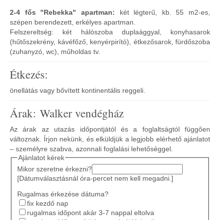
2-4 fős "Rebekka" apartman:
két légterű, kb. 55 m2-es,
szépen berendezett, erkélyes apartman.
Felszereltség: két hálószoba duplaággyal, konyhasarok
(hűtőszekrény, kávéfőző, kenyérpirító), étkezősarok, fürdőszoba
(zuhanyzó, wc), műholdas tv.
Étkezés:
önellátás vagy bővített kontinentális reggeli.
Árak: Walker vendégház
Az árak az utazás időpontjától és a foglaltságtól függően
változnak. Írjon nekünk, és elküldjük a legjobb elérhető ajánlatot
– személyre szabva, azonnali foglalási lehetőséggel.
Ajánlatot kérek
Mikor szeretne érkezni?
[Dátumválasztásnál óra-percet nem kell megadni.]
Rugalmas érkezése dátuma?
fix kezdő nap
rugalmas időpont akár 3-7 nappal eltolva