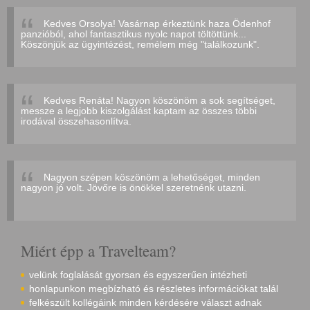
Kedves Orsolya! Vasárnap érkeztünk haza Ödenhof
panzióból, ahol fantasztikus nyolc napot töltöttünk...
Köszönjük az ügyintézést, remélem még "találkozunk".
Kedves Renáta! Nagyon köszönöm a sok segítséget,
messze a legjobb kiszolgálást kaptam az összes többi
irodával összehasonlítva.
Nagyon szépen köszönöm a lehetőséget, minden
nagyon jó volt. Jövőre is önökkel szeretnénk utazni.
Miért épp a Travelteam?
velünk foglalását gyorsan és egyszerűen intézheti
honlapunkon megbízható és részletes információkat talál
felkészült kollégáink minden kérdésére választ adnak