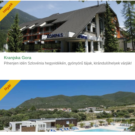
Hegyek
Kranjska Gora
Pihenjen idén Szlovénia hegyvidékén, gyönyörű tájak, kirándulóhelyek várják!
Nyár