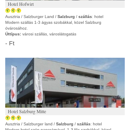
Hotel Hofwirt
Ausztria / Salzburger Land /
Salzburg
/
szállás
: hotel
Modern szállás 1-3 ágyas szobákkal, közel Salzburg
óvárosához.
Úttípus:
városi szállás, városlátogatás
- Ft
Hotel Salzburg Mitte
Ausztria / Salzburger land /
Salzburg
/
szállás
: hotel
Modern hotel szép panorámával, 1-3 fős szobákkal, közel