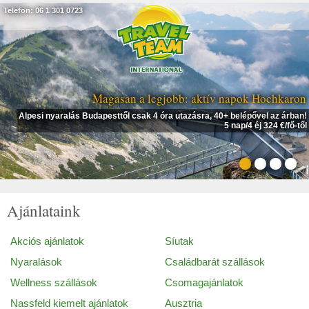
Telefon: 06 1 301 0723
Magasan a legjobb: aktív napok Hochkaron
Alpesi nyaralás Budapesttől csak 4 óra utazásra, 40+ belépővel az árban!
5 nap/4 éj 324 €/fő-től
Ajánlataink
Akciós ajánlatok
Síutak
Nyaralások
Családbarát szállások
Wellness szállások
Csomagajánlatok
Nassfeld kiemelt ajánlatok
Ausztria