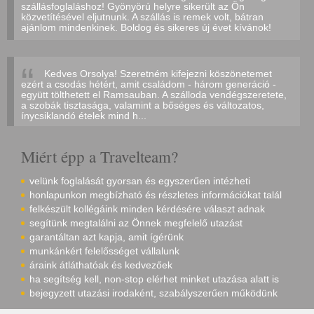
szállásfoglaláshoz! Gyönyörú helyre sikerült az Ön
közvetítésével eljutnunk. A szállás is remek volt, bátran
ajánlom mindenkinek. Boldog és sikeres új évet kívánok!
Kedves Orsolya! Szeretném kifejezni köszönetemet
ezért a csodás hétért, amit családom - három generáció -
együtt tölthetett el Ramsauban. A szálloda vendégszeretete,
a szobák tisztasága, valamint a bőséges és változatos,
ínycsiklandó ételek mind h...
Miért épp a Travelteam?
velünk foglalását gyorsan és egyszerűen intézheti
honlapunkon megbízható és részletes információkat talál
felkészült kollégáink minden kérdésére választ adnak
segítünk megtalálni az Önnek megfelelő utazást
garantáltan azt kapja, amit ígérünk
munkánkért felelősséget vállalunk
áraink átláthatóak és kedvezőek
ha segítség kell, non-stop elérhet minket utazása alatt is
bejegyzett utazási irodaként, szabályszerűen működünk