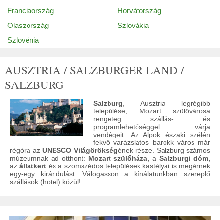
Franciaország
Horvátország
Olaszország
Szlovákia
Szlovénia
AUSZTRIA / SALZBURGER LAND /
SALZBURG
Salzburg
, Ausztria legrégibb
települése, Mozart szülővárosa
rengeteg szállás- és
programlehetőséggel várja
vendégeit. Az Alpok északi szélén
fekvő varázslatos barokk város már
régóra az
UNESCO Világörökség
ének része. Salzburg számos
múzeumnak ad otthont:
Mozart szülőháza,
a
Salzburgi dóm,
az
állatkert
és a szomszédos települések kastélyai is megérnek
egy-egy kirándulást. Válogasson a kínálatunkban szereplő
szállások (hotel) közül!