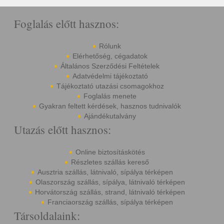
Foglalás előtt hasznos:
Rólunk
Elérhetőség, cégadatok
Általános Szerződési Feltételek
Adatvédelmi tájékoztató
Tájékoztató utazási csomagokhoz
Foglalás menete
Gyakran feltett kérdések, hasznos tudnivalók
Ajándékutalvány
Utazás előtt hasznos:
Online biztosításkötés
Részletes szállás kereső
Ausztria szállás, látnivaló, sípálya térképen
Olaszország szállás, sípálya, látnivaló térképen
Horvátország szállás, strand, látnivaló térképen
Franciaország szállás, sípálya térképen
Társoldalaink: