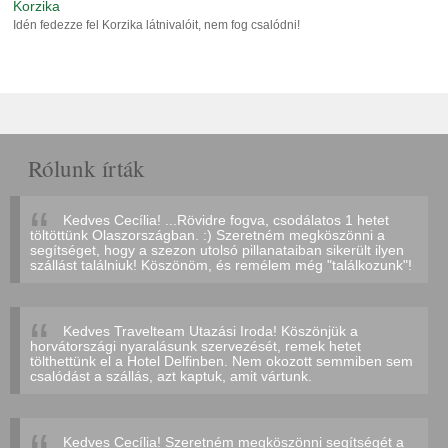
Korzika
Idén fedezze fel Korzika látnivalóit, nem fog csalódni!
Rólunk írták
Kedves Cecília! ...Rövidre fogva, csodálatos 1 hetet
töltöttünk Olaszországban. :) Szeretném megköszönni a
segítséget, hogy a szezon utolsó pillanataiban sikerült ilyen
szállást találniuk! Köszönöm, és remélem még "találkozunk"!
Kedves Travelteam Utazási Iroda! Köszönjük a
horvátországi nyaralásunk szervezését, remek hetet
tölthettünk el a Hotel Delfinben. Nem okozott semmiben sem
csalódást a szállás, azt kaptuk, amit vártunk.
Kedves Cecília! Szeretném megköszönni segítségét a